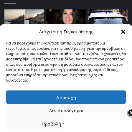
Διαχείριση Συγκατάθεσης
Για να παρέχουμε την καλύτερη εμπειρία, χρησιμοποιούμε
τεχνολογίες όπως cookies για την αποθήκευση ή/και την πρόσβαση σε
πληροφορίες συσκευών. Η συγκατάθεση για τις εν λόγω τεχνολογίες θα
μας επιτρέψει να επεξεργαστούμε δεδομένα προσωπικού χαρακτήρα,
όπως συμπεριφορά περιήγησης ή μοναδικά αναγνωριστικά σε αυτόν
τον ιστότοπο. Η μη συγκατάθεση ή η ανάκληση της συγκατάθεσης,
μπορεί να επηρεάσει αρνητικά ορισμένες λειτουργίες και
δυνατότητες.
Αποδοχή
© Copyright 2026, All Rights Reserved |
TOP fm 102.4
Δεν αποδέχομαι
Facebook
YouTube
Instagram
Προβολή προτιμήσεων