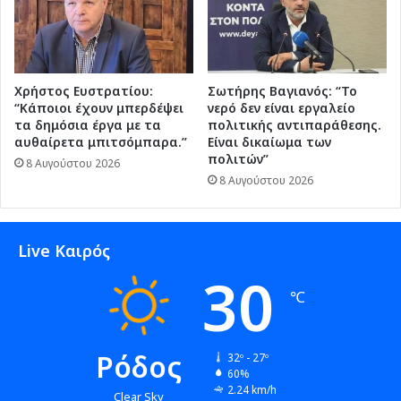
Χρήστος Ευστρατίου:
Σωτήρης Βαγιανός: “Το
“Κάποιοι έχουν μπερδέψει
νερό δεν είναι εργαλείο
τα δημόσια έργα με τα
πολιτικής αντιπαράθεσης.
αυθαίρετα μπιτσόμπαρα.”
Είναι δικαίωμα των
πολιτών”
8 Αυγούστου 2026
8 Αυγούστου 2026
Live Καιρός
30
℃
Ρόδος
32º - 27º
60%
2.24 km/h
Clear Sky