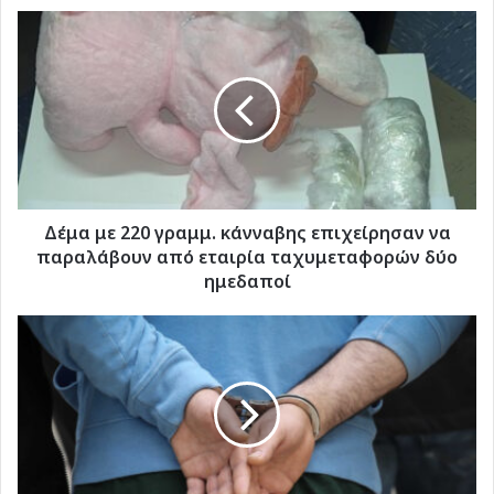
Δέμα
με
220
γραμμ.
κάνναβης
επιχείρησαν
να
παραλάβουν
από
εταιρία
Δέμα με 220 γραμμ. κάνναβης επιχείρησαν να
ταχυμεταφορών
παραλάβουν από εταιρία ταχυμεταφορών δύο
δύο
ημεδαποί
ημεδαποί
Σύλληψη
ημεδαπού
για
ναρκωτικά
στη
Ρόδο