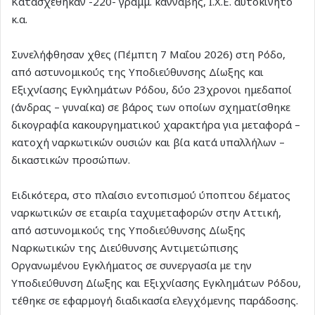
Κατασχέθηκαν -220- γραμμ. κάνναβης, Ι.Χ.Ε. αυτοκίνητο
κ.α.
Συνελήφθησαν χθες (Πέμπτη 7 Μαΐου 2026) στη Ρόδο,
από αστυνομικούς της Υποδιεύθυνσης Δίωξης και
Εξιχνίασης Εγκλημάτων Ρόδου, δύο 23χρονοι ημεδαποί
(άνδρας – γυναίκα) σε βάρος των οποίων σχηματίσθηκε
δικογραφία κακουργηματικού χαρακτήρα για μεταφορά –
κατοχή ναρκωτικών ουσιών και βία κατά υπαλλήλων –
δικαστικών προσώπων.
Ειδικότερα, στο πλαίσιο εντοπισμού ύποπτου δέματος
ναρκωτικών σε εταιρία ταχυμεταφορών στην Αττική,
από αστυνομικούς της Υποδιεύθυνσης Δίωξης
Ναρκωτικών της Διεύθυνσης Αντιμετώπισης
Οργανωμένου Εγκλήματος σε συνεργασία με την
Υποδιεύθυνση Δίωξης και Εξιχνίασης Εγκλημάτων Ρόδου,
τέθηκε σε εφαρμογή διαδικασία ελεγχόμενης παράδοσης.