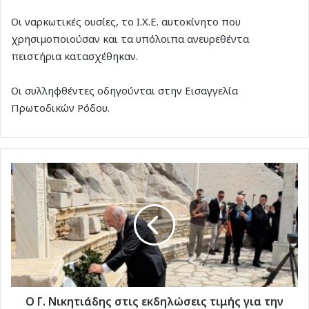
Οι ναρκωτικές ουσίες, το Ι.Χ.Ε. αυτοκίνητο που
χρησιμοποιούσαν και τα υπόλοιπα ανευρεθέντα
πειστήρια κατασχέθηκαν.
Οι συλληφθέντες οδηγούνται στην Εισαγγελία
Πρωτοδικών Ρόδου.
Ο
Γ.
Νικητιάδης
στις
εκδηλώσεις
τιμής
για
την
8η
Μαΐου
Ο Γ. Νικητιάδης στις εκδηλώσεις τιμής για την