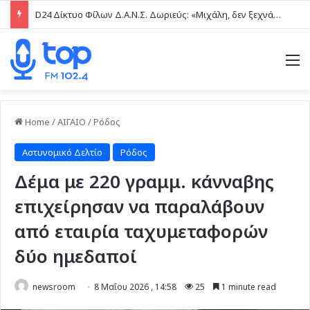
D24 Δίκτυο Φίλων Δ.Α.Ν.Σ. Δωριεύς: «Μιχάλη, δεν ξεχνάμε – Η βία δεν είναι μαγκιά»
M
Home
/
ΑΙΓΑΙΟ
/
Ρόδος
Αστυνομικό Δελτίο
Ρόδος
Δέμα με 220 γραμμ. κάνναβης
επιχείρησαν να παραλάβουν
από εταιρία ταχυμεταφορών
δύο ημεδαποί
newsroom
8 Μαΐου 2026 , 14:58
25
1 minute read