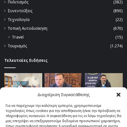
Πολιτισμός
(382)
Συνεντεύξεις
(890)
Τεχνολογία
(22)
Τοπική Αυτοδιοίκηση
(670)
Travel
(15)
Τουρισμός
(1.274)
Τελευταίες Ειδήσεις
Διαχείριση Συγκατάθεσης
Για να παρέχουμε την καλύτερη εμπειρία, χρησιμοποιούμε
τεχνολογίες όπως cookies για την αποθήκευση ή/και την πρόσβαση σε
πληροφορίες συσκευών. Η συγκατάθεση για τις εν λόγω τεχνολογίες θα
μας επιτρέψει να επεξεργαστούμε δεδομένα προσωπικού χαρακτήρα,
όπως συμπεριφορά περιήγησης ή μοναδικά αναγνωριστικά σε αυτόν