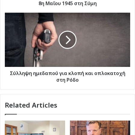
1945
8η Μαΐου 1945 στη Σύμη
στη
Σύμη
Σύλληψη
ημεδαπού
για
κλοπή
και
οπλοκατοχή
στη
Ρόδο
Σύλληψη ημεδαπού για κλοπή και οπλοκατοχή
στη Ρόδο
Related Articles