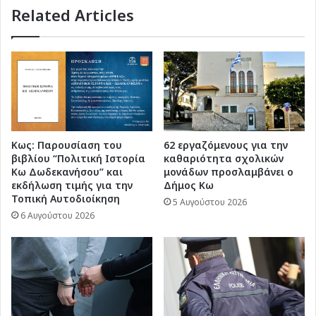
Related Articles
τα
προβλήματα
του
ιδρύματος
Κως: Παρουσίαση του
62 εργαζόμενους για την
βιβλίου “Πολιτική Ιστορία
καθαριότητα σχολικών
Κω Δωδεκανήσου” και
μονάδων προσλαμβάνει ο
εκδήλωση τιμής για την
Δήμος Κω
Τοπική Αυτοδιοίκηση
5 Αυγούστου 2026
6 Αυγούστου 2026