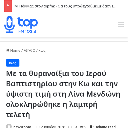
Μ. Πόκκιας στον topfm: «Θα τους υποδεχτούμε με δάφνες και πικροδάφνες» –Η ειρωνική “υποδοχή” στον υβριδικό σταθμό (ηχητικό)
M
Home
/
ΑΙΓΑΙΟ
/
κως
κως
Με τα θυρανοίξια του Ιερού
Βαπτιστηρίου στην Κω και την
ύψιστη τιμή στη Λίνα Μενδώνη
ολοκληρώθηκε η λαμπρή
τελετή
newsroom
12 Ιουνίου 2026 , 13:39
9
1 minute read