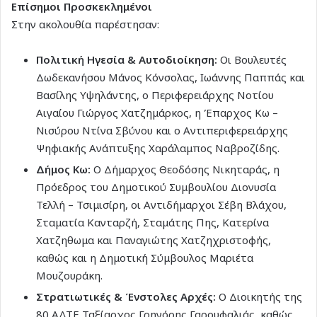
Επίσημοι Προσκεκλημένοι
Στην ακολουθία παρέστησαν:
Πολιτική Ηγεσία & Αυτοδιοίκηση:
Οι Βουλευτές
Δωδεκανήσου Μάνος Κόνσολας, Ιωάννης Παππάς και
Βασίλης Υψηλάντης, ο Περιφερειάρχης Νοτίου
Αιγαίου Γιώργος Χατζημάρκος, η Έπαρχος Κω –
Νισύρου Ντίνα Σβύνου και ο Αντιπεριφερειάρχης
Ψηφιακής Ανάπτυξης Χαράλαμπος Ναβροζίδης.
Δήμος Κω:
Ο Δήμαρχος Θεοδόσης Νικηταράς, η
Πρόεδρος του Δημοτικού Συμβουλίου Διονυσία
Τελλή – Τσιμισίρη, οι Αντιδήμαρχοι Σέβη Βλάχου,
Σταματία Κανταρζή, Σταμάτης Πης, Κατερίνα
Χατζηθωμα και Παναγιώτης Χατζηχριστοφής,
καθώς και η Δημοτική Σύμβουλος Μαριέτα
Μουζουράκη.
Στρατιωτικές & Ένστολες Αρχές:
Ο Διοικητής της
80 ΑΔΤΕ Ταξίαρχος Γρηγόρης Γαρουφαλιάς, καθώς