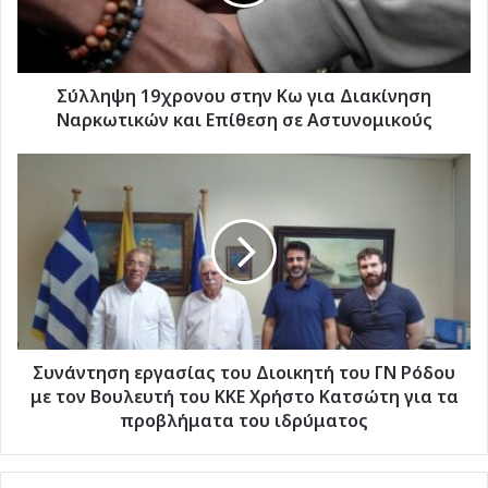
Διακίνηση
Ναρκωτικών
και
Επίθεση
σε
Σύλληψη 19χρονου στην Κω για Διακίνηση
Αστυνομικούς
Ναρκωτικών και Επίθεση σε Αστυνομικούς
Συνάντηση
εργασίας
του
Διοικητή
του
ΓΝ
Ρόδου
με
τον
Βουλευτή
Συνάντηση εργασίας του Διοικητή του ΓΝ Ρόδου
του
με τον Βουλευτή του ΚΚΕ Χρήστο Κατσώτη για τα
ΚΚΕ
προβλήματα του ιδρύματος
Χρήστο
Κατσώτη
για