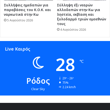
Συλλήψεις ημεδαπών για
Σύλληψη έξι νεαρών
παραβάσεις του Κ.Ο.Κ. και
αλλοδαπών στην Κω για
ναρκωτικά στην Κω
ληστεία, εκβίαση και
ξυλοδαρμό τριών ομοεθνών
5 Αυγούστου 2026
τους
4 Αυγούστου 2026
Live Καιρός
28
℃
Ρόδος
29º - 26º
75%
2.24 km/h
Clear Sky