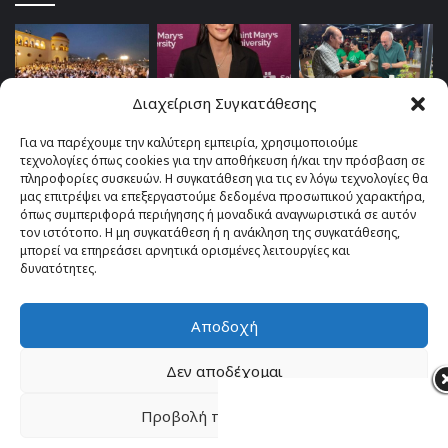
Διαχείριση Συγκατάθεσης
Για να παρέχουμε την καλύτερη εμπειρία, χρησιμοποιούμε
τεχνολογίες όπως cookies για την αποθήκευση ή/και την πρόσβαση σε
πληροφορίες συσκευών. Η συγκατάθεση για τις εν λόγω τεχνολογίες θα
μας επιτρέψει να επεξεργαστούμε δεδομένα προσωπικού χαρακτήρα,
όπως συμπεριφορά περιήγησης ή μοναδικά αναγνωριστικά σε αυτόν
τον ιστότοπο. Η μη συγκατάθεση ή η ανάκληση της συγκατάθεσης,
μπορεί να επηρεάσει αρνητικά ορισμένες λειτουργίες και
δυνατότητες.
Αποδοχή
© Copyright 2026, All Rights Reserved |
TOP fm 102.4
Δεν αποδέχομαι
Facebook
YouTube
Instagram
Προβολή προτιμήσεων