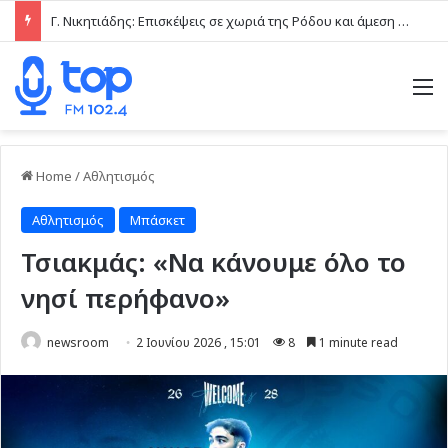
Γ. Νικητιάδης: Επισκέψεις σε χωριά της Ρόδου και άμεση επαφή με τις τοπικές κοινωνίες το τελευταίο δεκαήμερο
M
Home
/
Αθλητισμός
Αθλητισμός
Μπάσκετ
Τσιακμάς: «Να κάνουμε όλο το
νησί περήφανο»
newsroom
2 Ιουνίου 2026 , 15:01
8
1 minute read