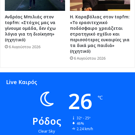
Ανδρέας Μπιλιάς στον
Η. Καραβόλιας στον topfm:
topfm: «Στόχος μας να
«Το ερασιτεχνικό
γίνουμε ομάδα, δεν έχω
ποδόσφαιρο χρειάζεται
λόγια για τη διοίκηση»
στρατηγικό σχέδιο και
(ηχητικό)
περισσότερες ευκαιρίες για
τα δικά μας παιδιά»
6 Αυγούστου 2026
(ηχητικό)
6 Αυγούστου 2026
Live Καιρός
26
℃
Ρόδος
32º - 25º
46%
2.24 km/h
Clear Sky