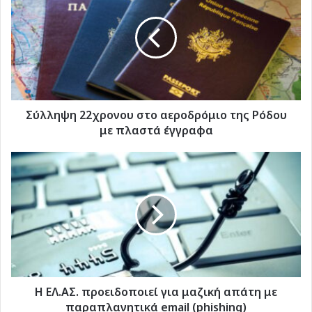
στο
αεροδρόμιο
της
Ρόδου
με
πλαστά
έγγραφα
Σύλληψη 22χρονου στο αεροδρόμιο της Ρόδου
με πλαστά έγγραφα
Η
ΕΛ.ΑΣ.
προειδοποιεί
για
μαζική
απάτη
με
παραπλανητικά
email
(phishing)
Η ΕΛ.ΑΣ. προειδοποιεί για μαζική απάτη με
παραπλανητικά email (phishing)