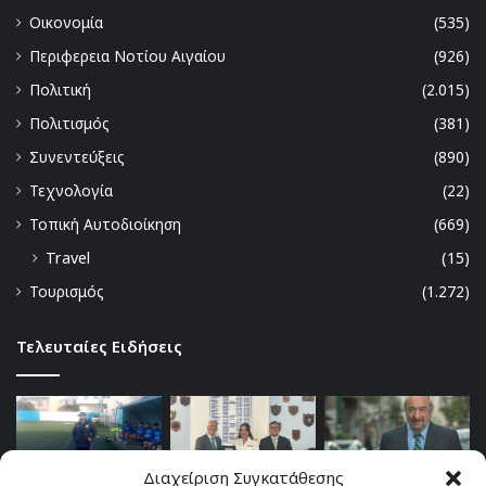
Οικονομία
(535)
Περιφερεια Νοτίου Αιγαίου
(926)
Πολιτική
(2.015)
Πολιτισμός
(381)
Συνεντεύξεις
(890)
Τεχνολογία
(22)
Τοπική Αυτοδιοίκηση
(669)
Travel
(15)
Τουρισμός
(1.272)
Τελευταίες Ειδήσεις
Διαχείριση Συγκατάθεσης