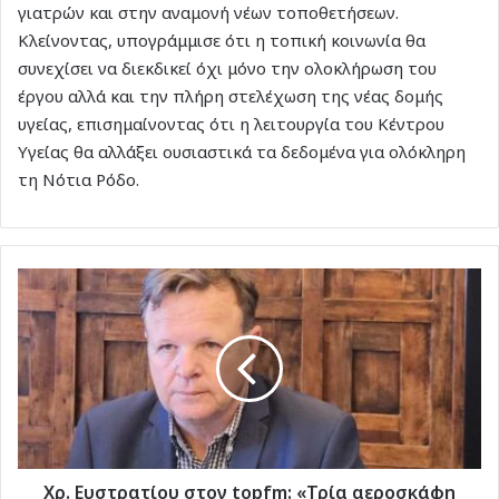
γιατρών και στην αναμονή νέων τοποθετήσεων.
Κλείνοντας, υπογράμμισε ότι η τοπική κοινωνία θα
συνεχίσει να διεκδικεί όχι μόνο την ολοκλήρωση του
έργου αλλά και την πλήρη στελέχωση της νέας δομής
υγείας, επισημαίνοντας ότι η λειτουργία του Κέντρου
Υγείας θα αλλάξει ουσιαστικά τα δεδομένα για ολόκληρη
τη Νότια Ρόδο.
Χρ.
Ευστρατίου
στον
topfm:
«Τρία
αεροσκάφη
και
ελικόπτερο
στη
Ρόδο
Χρ. Ευστρατίου στον topfm: «Τρία αεροσκάφη