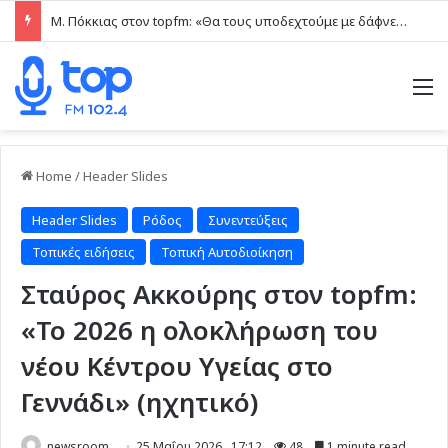
Μ. Πόκκιας στον topfm: «Θα τους υποδεχτούμε με δάφνες και πικροδάφνες» –Η ειρωνική “υποδοχή” στον υβριδικό σταθμό (ηχητικό)
M
Home
/
Header Slides
Header Slides
Ρόδος
Συνεντεύξεις
Τοπικές ειδήσεις
Τοπική Αυτοδιοίκηση
Σταύρος Ακκούρης στον topfm:
«Το 2026 η ολοκλήρωση του
νέου Κέντρου Υγείας στο
Γεννάδι» (ηχητικό)
newsroom
25 Μαΐου 2026 , 17:12
48
1 minute read