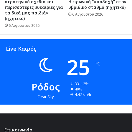
στρατηγικό σχέδιο και
Η ειρωνική “υποδοχή” στον
περισσότερες ευκαιρίες για
υβριδικό σταθμό (ηχητικό)
τα δικά μας παιδιά»
6 Αυγούστου 2026
(ηχητικό)
6 Αυγούστου 2026
Live Καιρός
25
℃
Ρόδος
33º - 25º
40%
4.47 km/h
Clear Sky
Επικοινωνία