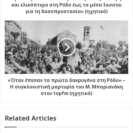
έως
και ελικόπτερο στη Ρόδο έως τα μέσα Ιουνίου
τα
για τη δασοπροστασία» (ηχητικό)
μέσα
Ιουνίου
«Όταν
για
έπεσαν
τη
τα
δασοπροστασία»
πρώτα
(ηχητικό)
δακρυγόνα
στη
Ρόδο»
–
Η
συγκλονιστική
«Όταν έπεσαν τα πρώτα δακρυγόνα στη Ρόδο» –
μαρτυρία
Η συγκλονιστική μαρτυρία του Μ. Μπαριανάκη
του
στον topfm (ηχητικό)
Μ.
Μπαριανάκη
στον
Related Articles
topfm
(ηχητικό)