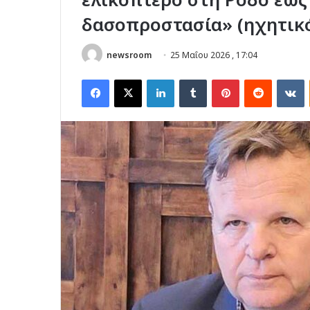
δασοπροστασία» (ηχητικ
newsroom
25 Μαΐου 2026 , 17:04
Facebook
X
LinkedIn
Tumblr
Pinterest
Reddit
V