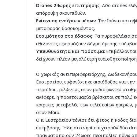
Drones 24ωρης επιτήρησης
: Δύο drones ελ
απόρριψη σκουπιδιών.
Ενίσχυση εναέριων μέσων
: Τον Ιούνιο καταφ
μεταφοράς δασοκομάντος.
Ετοιμότητα στο έδαφος
: Τα πυροφυλάκια σ
εθελοντές εφαρμόζουν δόγμα άμεσης επέμβασ
Υπευθυνότητα και πρόστιμα
: Επιβάλλονται
δείχνουν πλέον μεγαλύτερη ευαισθητοποίηση
Ο χωρικός αντιπεριφερειάρχης, Δωδεκανήσου
Ευστρατίου, εμφανίστηκε αισιόδοξος για την
περιόδου, μιλώντας στον ραδιοφωνικό σταθμ
ανέφερε, η προετοιμασία βρίσκεται σε πολύ κ
καιρικές μεταβολές των τελευταίων ημερών, 
στον Μάιο.
Ο κ. Ευστρατίου τόνισε ότι φέτος η Ρόδος δι
επέμβασης. Ήδη στο νησί επιχειρούν δύο dro
πραγματοποιούν 24ωρες περιπολίες πάνω από