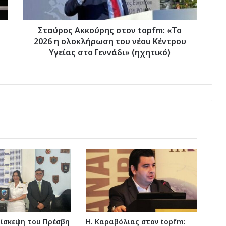
ολοκλήρωση
του
νέου
Σταύρος Ακκούρης στον topfm: «Το
Κέντρου
2026 η ολοκλήρωση του νέου Κέντρου
Υγείας
Υγείας στο Γεννάδι» (ηχητικό)
στο
Γεννάδι»
(ηχητικό)
πίσκεψη του Πρέσβη
Η. Καραβόλιας στον topfm: