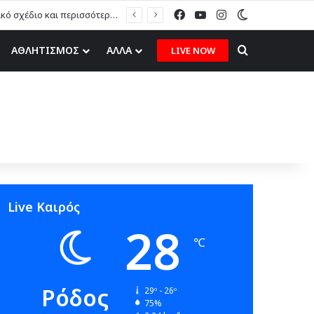
Facebook
YouTube
Instagram
Switch skin
Μ. Πόκκιας στον topfm: «Θα τους υποδεχτούμε με δάφνες και πικροδάφνες» –Η ειρωνική “υποδοχή” στον υβριδικό σταθμό (ηχητικό)
Search for
ΑΘΛΗΤΙΣΜΟΣ
ΑΛΛΑ
LIVE NOW
Live Καιρός
28
℃
Ρόδος
29º - 26º
75%