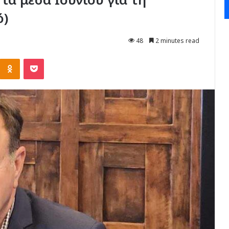
ό)
48
2 minutes read
Kontakte
Odnoklassniki
Pocket