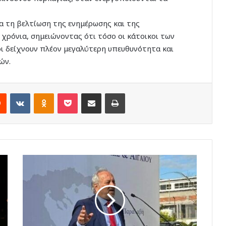
ια τη βελτίωση της ενημέρωσης και της
χρόνια, σημειώνοντας ότι τόσο οι κάτοικοι των
οι δείχνουν πλέον μεγαλύτερη υπευθυνότητα και
ών.
rest
Reddit
VKontakte
Odnoklassniki
Pocket
Share via Email
Print
Σταύρος
Ακκούρης
στον
topfm:
«Το
2026
η