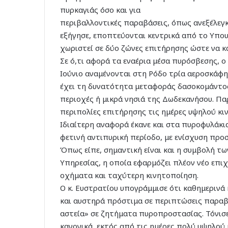
πυρκαγιάς όσο και για
περιβαλλοντικές παραβάσεις, όπως ανεξέλεγ
εξήγησε, εποπτεύονται κεντρικά από το Υπου
χωριστεί σε δύο ζώνες επιτήρησης ώστε να κ
Σε ό,τι αφορά τα εναέρια μέσα πυρόσβεσης, 
Ιούνιο αναμένονται στη Ρόδο τρία αεροσκάφη 
έχει τη δυνατότητα μεταφοράς δασοκομάντος
περιοχές ή μικρά νησιά της Δωδεκανήσου. Πα
περιπολίες επιτήρησης τις ημέρες υψηλού κι
Ιδιαίτερη αναφορά έκανε και στα πυροφυλάκι
φετινή αντιπυρική περίοδο, με ενίσχυση πρ
Όπως είπε, σημαντική είναι και η συμβολή τ
Υπηρεσίας, η οποία εφαρμόζει πλέον νέο επι
οχήματα και ταχύτερη κινητοποίηση.
Ο κ. Ευστρατίου υπογράμμισε ότι καθημερινά
και αυστηρά πρόστιμα σε περιπτώσεις παραβ
αστεία» σε ζητήματα πυροπροστασίας. Τόνισ
κανονικά, εκτός από τις ημέρες πολύ υψηλού