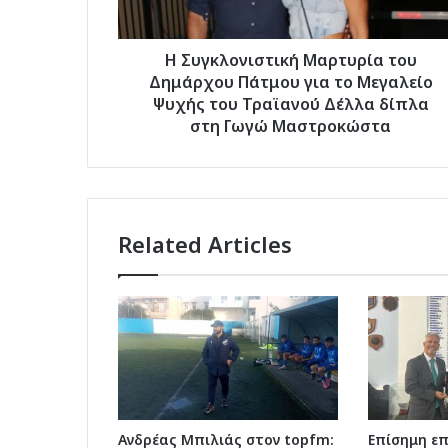
το
Μεγαλείο
Ψυχής
Η Συγκλονιστική Μαρτυρία του
του
Δημάρχου Πάτμου για το Μεγαλείο
Τραϊανού
Ψυχής του Τραϊανού Δέλλα δίπλα
Δέλλα
στη Γωγώ Μαστροκώστα
δίπλα
στη
Γωγώ
Μαστροκώστα
Related Articles
Ανδρέας Μπιλιάς στον topfm:
Επίσημη ε