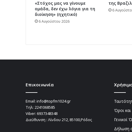
«Στόχος μας να γίνουμε
της Βραζιλ
ομάδα, δεν έχω λόγια για τη
6 Αυγούστο
διοίκηση» (ηχητικό)
6 Αυγούστου 2026
Επικοινωνία
Χρήσιμο
Email:
info@topfm1024.gr
Ταυτότητ
Τηλ:
2241068585
Όροι και
Viber:
6937348348
Γενικοί 
Διεύθυνση : Λίνδου 212, 85100,Ρόδος
Δήλωση 