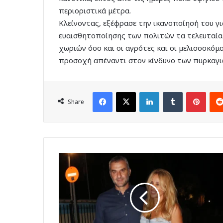
περιοριστικά μέτρα.
Κλείνοντας, εξέφρασε την ικανοποίησή του γ
ευαισθητοποίησης των πολιτών τα τελευταία 
χωριών όσο και οι αγρότες και οι μελισσοκόμ
προσοχή απέναντι στον κίνδυνο των πυρκαγι
Facebook
X
LinkedIn
Tumblr
Pinte
Share
Η
Συγκλονιστική
Μαρτυρία
του
Δημάρχου
Πάτμου
για