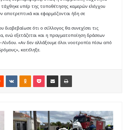
ια τάχθηκε υπέρ της τοποθέτησης καμερών ελέγχου
ύν αποτρεπτικά και εφαρμόζονται ήδη σε
υ διαβεβαίωσε ότι ο σύλλογος θα συνεχίσει τις
εία, ενώ εξετάζεται και η πραγματοποίηση δράσεων
Λίνδου. «Αν δεν αλλάξουμε όλοι νοοτροπία πίσω από
δρόμους», κατέληξε.
rest
Reddit
VKontakte
Odnoklassniki
Pocket
Share via Email
Print
Δ.
Βερβέρης
για