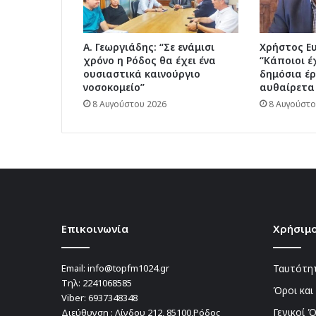
Α. Γεωργιάδης: “Σε ενάμισι
Χρήστος Ε
χρόνο η Ρόδος θα έχει ένα
“Κάποιοι έ
ουσιαστικά καινούργιο
δημόσια έρ
νοσοκομείο”
αυθαίρετα
8 Αυγούστου 2026
8 Αυγούστο
Επικοινωνία
Χρήσιμο
Email:
info@topfm1024.gr
Ταυτότητ
Τηλ:
2241068585
Όροι και
Viber:
6937348348
Γενικοί 
Διεύθυνση : Λίνδου 212, 85100,Ρόδος