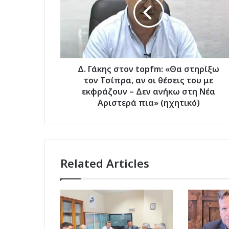
topfm:
«Θα
στηρίξω
τον
Τσίπρα,
αν
οι
Δ. Γάκης στον topfm: «Θα στηρίξω
θέσεις
τον Τσίπρα, αν οι θέσεις του με
του
εκφράζουν – Δεν ανήκω στη Νέα
με
Αριστερά πια» (ηχητικό)
εκφράζουν
–
Δεν
ανήκω
στη
Related Articles
Νέα
Αριστερά
πια»
(ηχητικό)