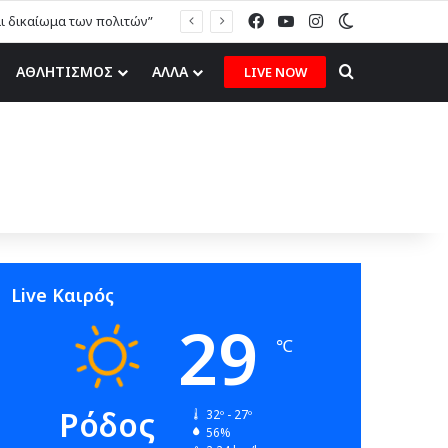
Facebook
YouTube
Instagram
Switch skin
αι δικαίωμα των πολιτών”
Search for
ΑΘΛΗΤΙΣΜΟΣ
ΑΛΛΑ
LIVE NOW
Live Καιρός
29
℃
Ρόδος
32º - 27º
56%