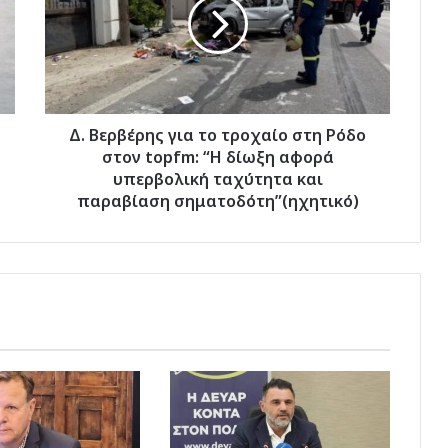
το
τροχαίο
στη
Ρόδο
στον
topfm:
“Η
Δ. Βερβέρης για το τροχαίο στη Ρόδο
δίωξη
στον topfm: “Η δίωξη αφορά
αφορά
υπερβολική ταχύτητα και
υπερβολική
παραβίαση σηματοδότη”(ηχητικό)
ταχύτητα
και
παραβίαση
σηματοδότη”(ηχητικό)