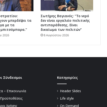
υστρατίου:
Σωτήρης Βαγιανός: “Το νερό
χουν μπερδέψει τα
δεν είναι εργαλείο πολιτικής
γα με τα
αντιπαράθεσης. Είναι
 μπιτσόμπαρα.”
δικαίωμα των πολιτών”
υ 2026
8 Αυγούστου 2026
ι Σύνδεσμοι
Kατηγορίες
α – Επικοινωνία
Header Slides
 Προϋποθέσεις
Life style
Όροι Χρήσης
On Demand