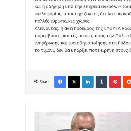
και η οδήγηση υπό την επήρεια αλκοόλ. Η ίδ
κυκλοφορίας, υποστηρίζοντας ότι λειτουργο
πολλές ευρωπαϊκές χώρες.
Κλείνοντας, η αντιπρόεδρος της ΕΥΘΥΤΑ Ρόδο
παρεμβάσεις και τις πιέσεις προς την Πολιτ
ενημέρωσης και ευαισθητοποίησης στη Ρόδου–
το τιμόνι, δεν θα υπάρξει ποτέ ειρήνη στους 
Facebook
X
LinkedIn
Tumblr
Pinte
Share
Δ.
Γάκης
στον