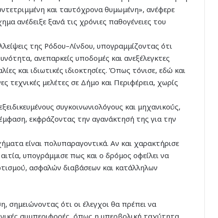
συντετριμμένη και ταυτόχρονα θυμωμένη», ανέφερε
ημα ανέδειξε ξανά τις χρόνιες παθογένειες του
ελλείψεις της Ρόδου–Λίνδου, υπογραμμίζοντας ότι
δυνότητα, ανεπαρκείς υποδομές και ανεξέλεγκτες
λίες και ιδιωτικές ιδιοκτησίες. Όπως τόνισε, εδώ και
ς τεχνικές μελέτες σε Δήμο και Περιφέρεια, χωρίς
εξειδικευμένους συγκοινωνιολόγους και μηχανικούς,
 έμφαση, εκφράζοντας την αγανάκτησή της για την
ήματα είναι πολυπαραγοντικά. Αν και χαρακτήρισε
ιτία, υπογράμμισε πως και ο δρόμος οφείλει να
ωτισμού, ασφαλών διαβάσεων και κατάλληλων
η, σημειώνοντας ότι οι έλεγχοι θα πρέπει να
ηγικές συμπεριφορές, όπως η υπερβολική ταχύτητα