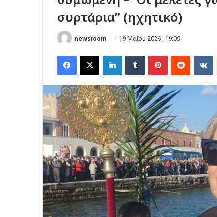
συρτάρια” (ηχητικό)
newsroom
19 Μαΐου 2026 , 19:09
Facebook
X
LinkedIn
Tumblr
Pinterest
Reddit
V