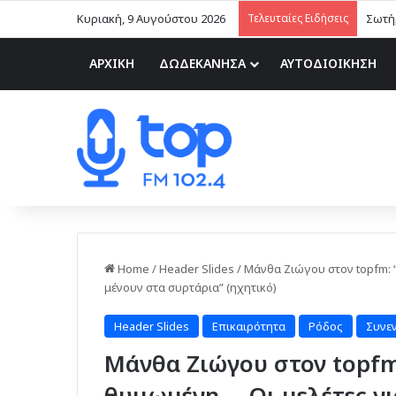
Κυριακή, 9 Αυγούστου 2026
Τελευταίες Ειδήσεις
Σωτήρ
ΑΡΧΙΚΗ
ΔΩΔΕΚΑΝΗΣΑ
ΑΥΤΟΔΙΟΙΚΗΣΗ
Home
/
Header Slides
/
Μάνθα Ζιώγου στον topfm: “
μένουν στα συρτάρια” (ηχητικό)
Header Slides
Επικαιρότητα
Ρόδος
Συνεν
Μάνθα Ζιώγου στον topfm:
θυμωμένη – Οι μελέτες γι