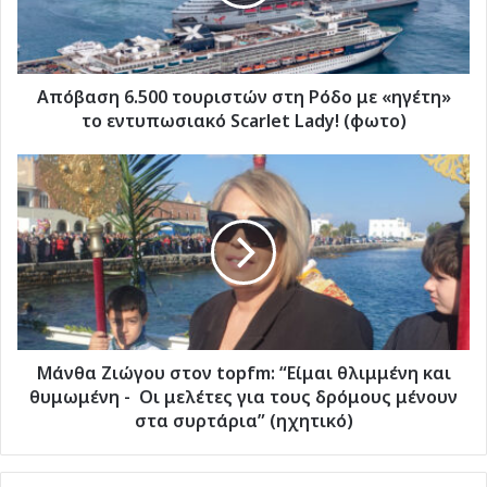
με
«ηγέτη»
το
εντυπωσιακό
Scarlet
Απόβαση 6.500 τουριστών στη Ρόδο με «ηγέτη»
Lady!
το εντυπωσιακό Scarlet Lady! (φωτο)
(φωτο)
Μάνθα
Ζιώγου
στον
topfm:
“Είμαι
θλιμμένη
και
θυμωμένη
-
Οι
Μάνθα Ζιώγου στον topfm: “Είμαι θλιμμένη και
μελέτες
θυμωμένη - Οι μελέτες για τους δρόμους μένουν
για
στα συρτάρια” (ηχητικό)
τους
δρόμους
μένουν