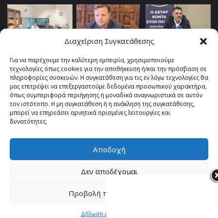
Διαχείριση Συγκατάθεσης
Για να παρέχουμε την καλύτερη εμπειρία, χρησιμοποιούμε
τεχνολογίες όπως cookies για την αποθήκευση ή/και την πρόσβαση σε
πληροφορίες συσκευών. Η συγκατάθεση για τις εν λόγω τεχνολογίες θα
μας επιτρέψει να επεξεργαστούμε δεδομένα προσωπικού χαρακτήρα,
όπως συμπεριφορά περιήγησης ή μοναδικά αναγνωριστικά σε αυτόν
τον ιστότοπο. Η μη συγκατάθεση ή η ανάκληση της συγκατάθεσης,
μπορεί να επηρεάσει αρνητικά ορισμένες λειτουργίες και
δυνατότητες.
Αποδοχή
© Copyright 2026, All Rights Reserved |
TOP fm 102.4
Δεν αποδέχομαι
Facebook
YouTube
Instagram
Προβολή προτιμήσεων
Δήλωση Απορρήτου