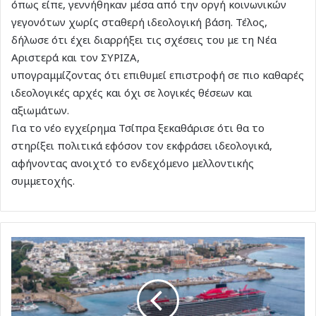
όπως είπε, γεννήθηκαν μέσα από την οργή κοινωνικών
γεγονότων χωρίς σταθερή ιδεολογική βάση. Τέλος,
δήλωσε ότι έχει διαρρήξει τις σχέσεις του με τη Νέα
Αριστερά και τον ΣΥΡΙΖΑ,
υπογραμμίζοντας ότι επιθυμεί επιστροφή σε πιο καθαρές
ιδεολογικές αρχές και όχι σε λογικές θέσεων και
αξιωμάτων.
Για το νέο εγχείρημα Τσίπρα ξεκαθάρισε ότι θα το
στηρίξει πολιτικά εφόσον τον εκφράσει ιδεολογικά,
αφήνοντας ανοιχτό το ενδεχόμενο μελλοντικής
συμμετοχής.
Απόβαση
6.500
τουριστών
στη
Ρόδο