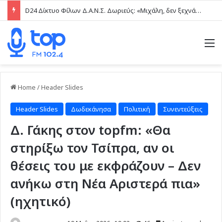
D24 Δίκτυο Φίλων Δ.Α.Ν.Σ. Δωριεύς: «Μιχάλη, δεν ξεχνάμε – Η βία δεν είναι μαγκιά»
M
Home
/
Header Slides
Header Slides
Δωδεκάνησα
Πολιτική
Συνεντεύξεις
Δ. Γάκης στον topfm: «Θα
στηρίξω τον Τσίπρα, αν οι
θέσεις του με εκφράζουν – Δεν
ανήκω στη Νέα Αριστερά πια»
(ηχητικό)