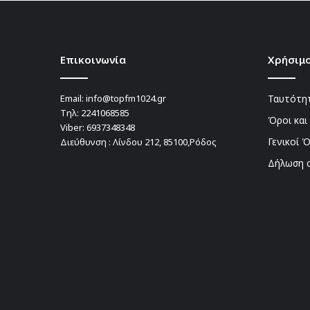
Επικοινωνία
Χρήσιμο
Email:
info@topfm1024.gr
Ταυτότητ
Τηλ:
2241068585
Όροι και
Viber:
6937348348
Γενικοί 
Διεύθυνση : Λίνδου 212, 85100,Ρόδος
Δήλωση 