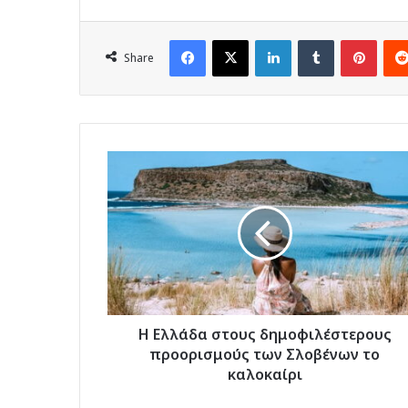
Facebook
X
LinkedIn
Tumblr
Pinte
Share
Η
Ελλάδα
στους
δημοφιλέστερους
προορισμούς
των
Σλοβένων
το
καλοκαίρι
Η Ελλάδα στους δημοφιλέστερους
προορισμούς των Σλοβένων το
καλοκαίρι