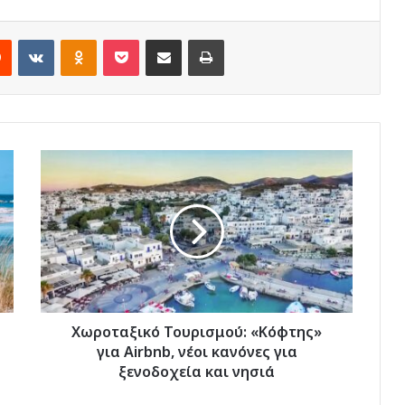
rest
Reddit
VKontakte
Odnoklassniki
Pocket
Share via Email
Print
Χωροταξικό
Τουρισμού:
«Κόφτης»
για
Airbnb,
νέοι
κανόνες
για
ξενοδοχεία
και
Χωροταξικό Τουρισμού: «Κόφτης»
νησιά
για Airbnb, νέοι κανόνες για
ξενοδοχεία και νησιά