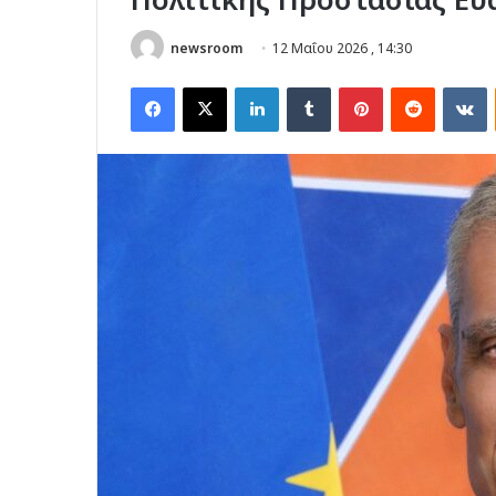
newsroom
12 Μαΐου 2026 , 14:30
Facebook
X
LinkedIn
Tumblr
Pinterest
Reddit
V