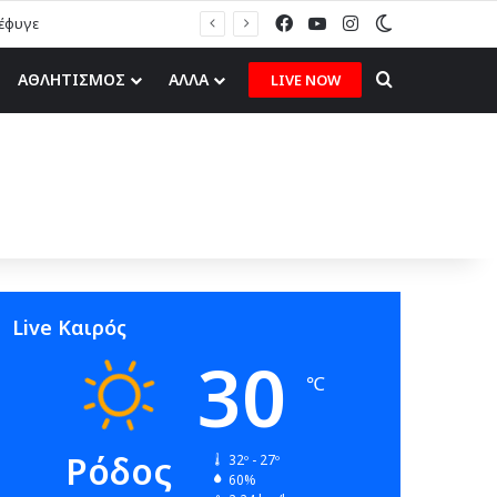
Facebook
YouTube
Instagram
Switch skin
Search for
ΑΘΛΗΤΙΣΜΟΣ
ΑΛΛΑ
LIVE NOW
Live Καιρός
30
℃
Ρόδος
32º - 27º
60%