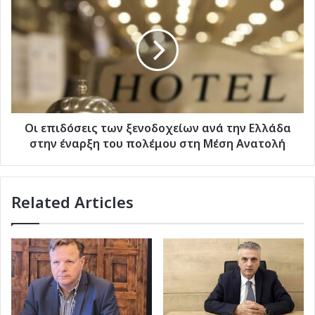
και
επιδόσεις
βουλευτές
των
ξενοδοχείων
ανά
την
Ελλάδα
στην
έναρξη
του
Οι επιδόσεις των ξενοδοχείων ανά την Ελλάδα
πολέμου
στην έναρξη του πολέμου στη Μέση Ανατολή
στη
Μέση
Ανατολή
Related Articles