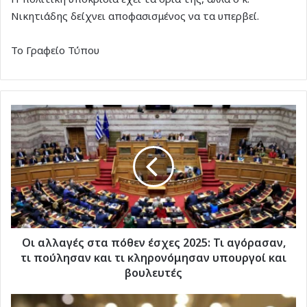
Νικητιάδης δείχνει αποφασισμένος να τα υπερβεί.
Το Γραφείο Τύπου
Οι
αλλαγές
στα
πόθεν
έσχες
2025:
Τι
αγόρασαν,
τι
πούλησαν
Οι αλλαγές στα πόθεν έσχες 2025: Τι αγόρασαν,
και
τι πούλησαν και τι κληρονόμησαν υπουργοί και
τι
βουλευτές
κληρονόμησαν
υπουργοί
Οι