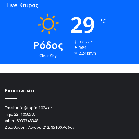
Live Καιρός
29
℃
Ρόδος
32º - 27º
56%
2.24 km/h
Clear Sky
Επικοινωνία
Email:
info@topfm1024.gr
Τηλ:
2241068585
Viber:
6937348348
Διεύθυνση : Λίνδου 212, 85100,Ρόδος