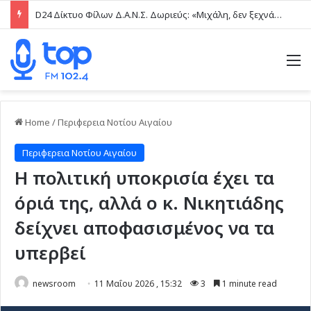
D24 Δίκτυο Φίλων Δ.Α.Ν.Σ. Δωριεύς: «Μιχάλη, δεν ξεχνάμε – Η βία δεν είναι μαγκιά»
M
Home
/
Περιφερεια Νοτίου Αιγαίου
Περιφερεια Νοτίου Αιγαίου
Η πολιτική υποκρισία έχει τα
όριά της, αλλά ο κ. Νικητιάδης
δείχνει αποφασισμένος να τα
υπερβεί
newsroom
11 Μαΐου 2026 , 15:32
3
1 minute read