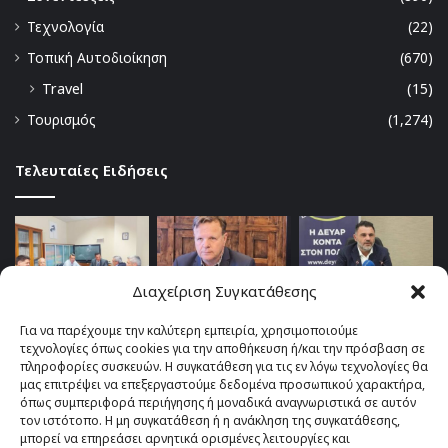
Τεχνολογία
(22)
Τοπική Αυτοδιοίκηση
(670)
Travel
(15)
Τουρισμός
(1,274)
Τελευταίες Ειδήσεις
Διαχείριση Συγκατάθεσης
Για να παρέχουμε την καλύτερη εμπειρία, χρησιμοποιούμε
τεχνολογίες όπως cookies για την αποθήκευση ή/και την πρόσβαση σε
πληροφορίες συσκευών. Η συγκατάθεση για τις εν λόγω τεχνολογίες θα
μας επιτρέψει να επεξεργαστούμε δεδομένα προσωπικού χαρακτήρα,
όπως συμπεριφορά περιήγησης ή μοναδικά αναγνωριστικά σε αυτόν
τον ιστότοπο. Η μη συγκατάθεση ή η ανάκληση της συγκατάθεσης,
μπορεί να επηρεάσει αρνητικά ορισμένες λειτουργίες και