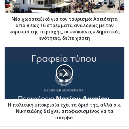
8
έως
16
Nέο χωροταξικό για τον τουρισμό: Αρτιότητα
στρέμματα
από 8 έως 16 στρέμματα αναλόγως με τον
αναλόγως
κορεσμό της περιοχής, οι «κόκκινες» δημοτικές
με
ενότητες, δείτε χάρτη
τον
κορεσμό
Η
της
πολιτική
περιοχής,
υποκρισία
οι
έχει
«κόκκινες»
τα
δημοτικές
όριά
ενότητες,
της,
δείτε
αλλά
χάρτη
ο
κ.
Η πολιτική υποκρισία έχει τα όριά της, αλλά ο κ.
Νικητιάδης
Νικητιάδης δείχνει αποφασισμένος να τα
δείχνει
υπερβεί
αποφασισμένος
να