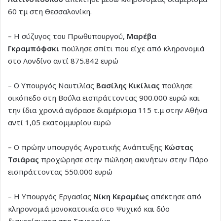
60 τμ στη Θεσσαλονίκη.
– Η σύζυγος του Πρωθυπουργού,
Μαρέβα
Γκραμπόφσκι
πούλησε σπίτι που είχε από κληρονομιά
στο Λονδίνο αντί 875.842 ευρώ
– Ο Υπουργός Ναυτιλίας
Βασίλης Κικίλιας
πούλησε
οικόπεδο στη Βούλα εισπράττοντας 900.000 ευρώ και
την ίδια χρονιά αγόρασε διαμέρισμα 115 τ.μ στην Αθήνα
αντί 1,05 εκατομμυρίου ευρώ
– Ο πρώην υπουργός Αγροτικής Ανάπτυξης
Κώστας
Τσιάρας
προχώρησε στην πώληση ακινήτων στην Πάρο
εισπράττοντας 550.000 ευρώ
– Η Υπουργός Εργασίας
Νίκη Κεραμέως
απέκτησε από
κληρονομιά μονοκατοικία στο Ψυχικό και δύο
διαμερίσματα στη Σαντορίνη