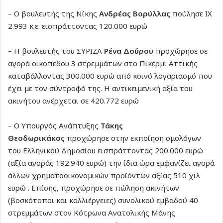
– Ο βουλευτής της Νίκης
Ανδρέας Βορύλλας
πούλησε ΙΧ
2.993 κ.ε. εισπράττοντας 120.000 ευρώ
– Η βουλευτής του ΣΥΡΙΖΑ
Ρένα Δούρου
προχώρησε σε
αγορά οικοπέδου 3 στρεμμάτων στο Πικέρμι Αττικής
καταβάλλοντας 300.000 ευρώ από κοινό λογαριασμό που
έχει με τον σύντροφό της. Η αντικειμενική αξία του
ακινήτου ανέρχεται σε 420.772 ευρώ
– Ο Υπουργός Ανάπτυξης
Τάκης
Θεοδωρικάκος
προχώρησε στην εκποίηση ομολόγων
του Ελληνικού Δημοσίου εισπράττοντας 200.000 ευρώ
(αξία αγοράς 192.940 ευρώ) την ίδια ώρα εμφανίζει αγορά
άλλων χρηματοοικονομικών προϊόντων αξίας 510 χιλ
ευρώ . Επίσης, προχώρησε σε πώληση ακινήτων
(βοσκότοποι και καλλιέργειες) συνολικού εμβαδού 40
στρεμμάτων στον Κότρωνα Ανατολικής Μάνης