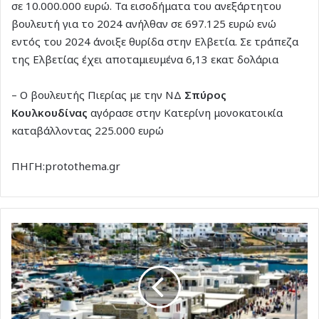
σε 10.000.000 ευρώ. Τα εισοδήματα του ανεξάρτητου
βουλευτή για το 2024 ανήλθαν σε 697.125 ευρώ ενώ
εντός του 2024 άνοιξε θυρίδα στην Ελβετία. Σε τράπεζα
της Ελβετίας έχει αποταμιευμένα 6,13 εκατ δολάρια
– Ο βουλευτής Πιερίας με την ΝΔ
Σπύρος
Κουλκουδίνας
αγόρασε στην Κατερίνη μονοκατοικία
καταβάλλοντας 225.000 ευρώ
ΠΗΓΗ:protothema.gr
Nέο
χωροταξικό
για
τον
τουρισμό:
Αρτιότητα
από