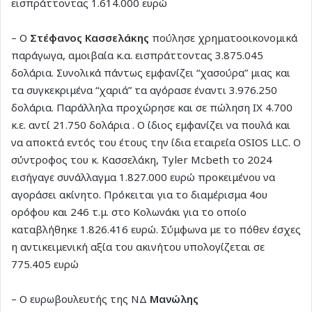
εισπράττοντας 1.614.000 ευρώ
– Ο
Στέφανος Κασσελάκης
πούλησε χρηματοοικονομικά
παράγωγα, αμοιβαία κ.α. εισπράττοντας 3.875.045
δολάρια. Συνολικά πάντως εμφανίζει “χασούρα” μιας και
τα συγκεκριμένα “χαριά” τα αγόρασε έναντι 3.976.250
δολάρια. Παράλληλα προχώρησε και σε πώληση ΙΧ 4.700
κ.ε. αντί 21.750 δολάρια . Ο ίδιος εμφανίζει να πουλά και
να αποκτά εντός του έτους την ίδια εταιρεία OSIOS LLC. Ο
σύντροφος του κ. Κασσελάκη, Tyler Mcbeth το 2024
εισήγαγε συνάλλαγμα 1.827.000 ευρώ προκειμένου να
αγοράσει ακίνητο. Πρόκειται για το διαμέρισμα 4ου
ορόφου και 246 τ.μ. στο Κολωνάκι για το οποίο
καταβλήθηκε 1.826.416 ευρώ. Σύμφωνα με το πόθεν έσχες
η αντικειμενική αξία του ακινήτου υπολογίζεται σε
775.405 ευρώ
– Ο ευρωβουλευτής της ΝΔ
Μανώλης