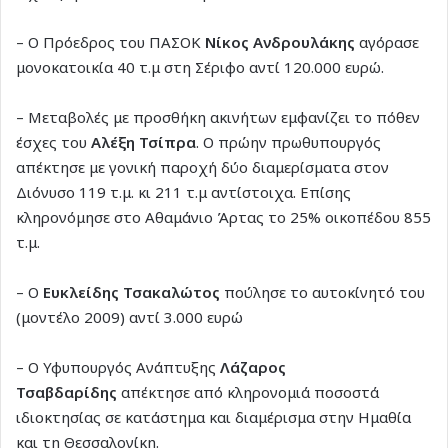
– Ο Πρόεδρος του ΠΑΣΟΚ
Νίκος Ανδρουλάκης
αγόρασε
μονοκατοικία 40 τ.μ στη Σέριφο αντί 120.000 ευρώ.
– Μεταβολές με προσθήκη ακινήτων εμφανίζει το πόθεν
έσχες του
Αλέξη Τσίπρα
. Ο πρώην πρωθυπουργός
απέκτησε με γονική παροχή δύο διαμερίσματα στον
Διόνυσο 119 τ.μ. κι 211 τ.μ αντίστοιχα. Επίσης
κληρονόμησε στο Αθαμάνιο Άρτας το 25% οικοπέδου 855
τ.μ.
– Ο
Ευκλείδης Τσακαλώτος
πούλησε το αυτοκίνητό του
(μοντέλο 2009) αντί 3.000 ευρώ
– Ο Υφυπουργός Ανάπτυξης
Λάζαρος
Τσαβδαρίδης
απέκτησε από κληρονομιά ποσοστά
ιδιοκτησίας σε κατάστημα και διαμέρισμα στην Ημαθία
και τη Θεσσαλονίκη.