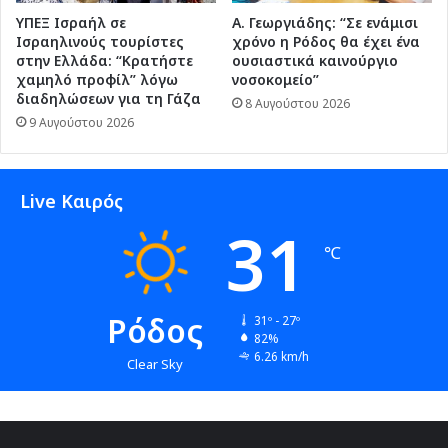
ΥΠΕΞ Ισραήλ σε
Α. Γεωργιάδης: “Σε ενάμισι
Ισραηλινούς τουρίστες
χρόνο η Ρόδος θα έχει ένα
στην Ελλάδα: “Κρατήστε
ουσιαστικά καινούργιο
χαμηλό προφίλ” λόγω
νοσοκομείο”
διαδηλώσεων για τη Γάζα
8 Αυγούστου 2026
9 Αυγούστου 2026
Live Καιρός
31
℃
Ρόδος
31º - 27º
82%
6.26 km/h
Clear Sky