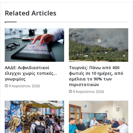
τα
Related Articles
υπερβεί
ΑΑΔΕ: Αιφνιδιαστικοί
Τουρνάς: Πάνω από 400
έλεγχοι χωρίς τοπικές…
φωτιές σε 10 ημέρες, από
γνωριμίες
αμέλεια το 90% των
περιστατικών
9 Αυγούστου 2026
9 Αυγούστου 2026