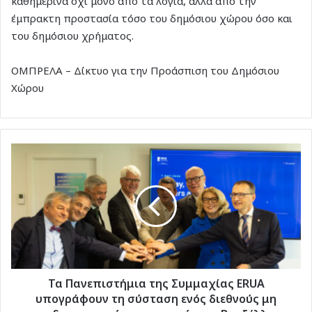
καθημερινά όχι μόνο από τα λόγια, αλλά από την
έμπρακτη προστασία τόσο του δημόσιου χώρου όσο και
του δημόσιου χρήματος.
ΟΜΠΡΕΛΑ – Δίκτυο για την Προάσπιση του Δημόσιου
Χώρου
Τα
Πανεπιστήμια
της
Συμμαχίας
ERUA
υπογράφουν
τη
σύσταση
ενός
διεθνούς
Τα Πανεπιστήμια της Συμμαχίας ERUA
μη
υπογράφουν τη σύσταση ενός διεθνούς μη
κερδοσκοπικού