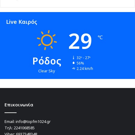
Live Καιρός
29
℃
Ρόδος
32º - 27º
56%
2.24 km/h
Clear Sky
Επικοινωνία
Email:
info@topfm1024.gr
Τηλ:
2241068585
Viber:
6937348348