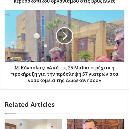
κερδοσκοπικού οργανισμού στις Βρυξέλλες
οργανισμού
στις
Μ.
Βρυξέλλες
Κόνσολας:
«Από
τις
25
Μαΐου
«τρέχει»
η
προκήρυξη
για
Μ. Κόνσολας: «Από τις 25 Μαΐου «τρέχει» η
την
προκήρυξη για την πρόσληψη 57 γιατρών στα
πρόσληψη
νοσοκομεία της Δωδεκανήσου»
57
γιατρών
στα
Related Articles
νοσοκομεία
της
Δωδεκανήσου»