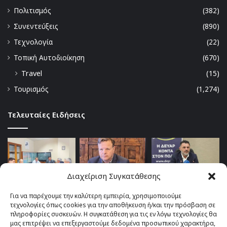
Πολιτισμός
(382)
Συνεντεύξεις
(890)
Τεχνολογία
(22)
Τοπική Αυτοδιοίκηση
(670)
Travel
(15)
Τουρισμός
(1,274)
Τελευταίες Ειδήσεις
Διαχείριση Συγκατάθεσης
Για να παρέχουμε την καλύτερη εμπειρία, χρησιμοποιούμε
τεχνολογίες όπως cookies για την αποθήκευση ή/και την πρόσβαση σε
πληροφορίες συσκευών. Η συγκατάθεση για τις εν λόγω τεχνολογίες θα
μας επιτρέψει να επεξεργαστούμε δεδομένα προσωπικού χαρακτήρα,