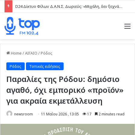
D24 Δίκτυο Φίλων Δ.Α.Ν.Σ. Δωριεύς: «Μιχάλη, δεν ξεχνάμε – Η βία δεν είναι μαγκιά»
M
Home
/
ΑΙΓΑΙΟ
/
Ρόδος
Ρόδος
Τοπικές ειδήσεις
Παραλίες της Ρόδου: δημόσιο
αγαθό, όχι εμπορικό «προϊόν»
για ακραία εκμετάλλευση
newsroom
11 Μαΐου 2026 , 13:05
17
2 minutes read