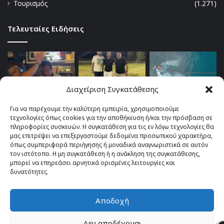
Τουρισμός
(1.271)
Τελευταίες Ειδήσεις
Διαχείριση Συγκατάθεσης
Για να παρέχουμε την καλύτερη εμπειρία, χρησιμοποιούμε
τεχνολογίες όπως cookies για την αποθήκευση ή/και την πρόσβαση σε
πληροφορίες συσκευών. Η συγκατάθεση για τις εν λόγω τεχνολογίες θα
μας επιτρέψει να επεξεργαστούμε δεδομένα προσωπικού χαρακτήρα,
όπως συμπεριφορά περιήγησης ή μοναδικά αναγνωριστικά σε αυτόν
τον ιστότοπο. Η μη συγκατάθεση ή η ανάκληση της συγκατάθεσης,
μπορεί να επηρεάσει αρνητικά ορισμένες λειτουργίες και
δυνατότητες.
Αποδοχή
© Copyright 2026, All Rights Reserved |
TOP fm 102.4
Δεν αποδέχομαι