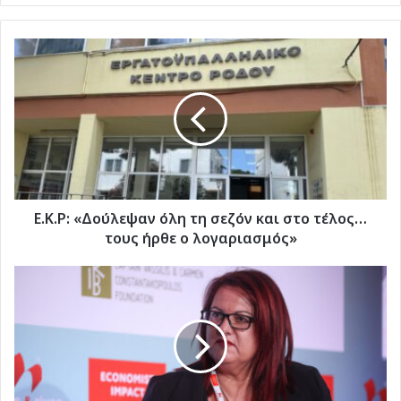
Ε.Κ.Ρ:
«Δούλεψαν
όλη
τη
σεζόν
και
στο
τέλος…
τους
ήρθε
Ε.Κ.Ρ: «Δούλεψαν όλη τη σεζόν και στο τέλος…
ο
τους ήρθε ο λογαριασμός»
λογαριασμός»
"'Εφυγε"
από
τη
ζωή
η
μητέρα
της