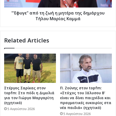
δημάρχου
Τήλου
Μαρίας
"'Εφυγε" από τη ζωή η μητέρα της δημάρχου
Καμμά
Τήλου Μαρίας Καμμά
Related Articles
Στέργος Σαρίκας στον
Π. Ζούνης στον topfm:
topfm: Στο πόδι η Διμυλιά
«Στόχος του Ιάλυσου Β’
για τον Γιώργο Μαργαρίτη
είναι να δίνει παιχνίδια και
(ηχητικό)
πραγματικές ευκαιρίες στα
νέα παιδιά» (ηχητικό)
5 Αυγούστου 2026
5 Αυγούστου 2026