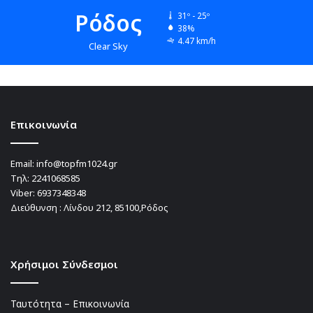
Ρόδος
31º - 25º
38%
4.47 km/h
Clear Sky
Επικοινωνία
Email:
info@topfm1024.gr
Τηλ:
2241068585
Viber:
6937348348
Διεύθυνση : Λίνδου 212, 85100,Ρόδος
Χρήσιμοι Σύνδεσμοι
Ταυτότητα – Επικοινωνία