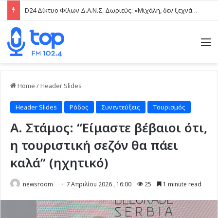
D24 Δίκτυο Φίλων Δ.Α.Ν.Σ. Δωριεύς: «Μιχάλη, δεν ξεχνάμε – Η βία δεν είναι μαγκιά»
M
Home
/
Header Slides
Header Slides
Ρόδος
Συνεντεύξεις
Τουρισμός
Α. Στάμος: “Είμαστε βέβαιοι ότι,
η τουριστική σεζόν θα πάει
καλά” (ηχητικό)
newsroom
7 Απριλίου 2026 , 16:00
25
1 minute read