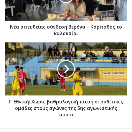
Κάρπαθος
το
καλοκαίρι
Νέα απευθείας σύνδεση Βερόνα – Κάρπαθος το
καλοκαίρι
Γ’
Εθνική:
Χωρίς
βαθμολογική
πίεση
οι
ροδίτικες
ομάδες
στους
αγώνες
Γ’ Εθνική: Χωρίς βαθμολογική πίεση οι ροδίτικες
της
ομάδες στους αγώνες της 5ης αγωνιστικής
5ης
αύριο
αγωνιστικής
αύριο