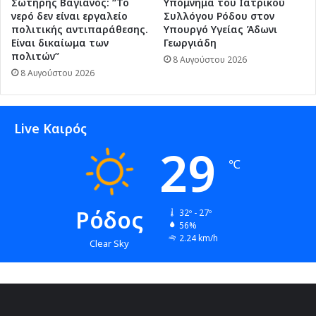
Σωτήρης Βαγιανός: “Το
Υπόμνημα του Ιατρικού
νερό δεν είναι εργαλείο
Συλλόγου Ρόδου στον
πολιτικής αντιπαράθεσης.
Υπουργό Υγείας Άδωνι
Είναι δικαίωμα των
Γεωργιάδη
πολιτών”
8 Αυγούστου 2026
8 Αυγούστου 2026
Live Καιρός
29
℃
Ρόδος
32º - 27º
56%
2.24 km/h
Clear Sky