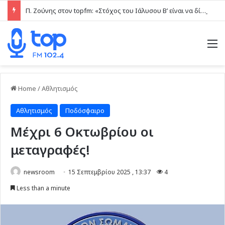
Π. Ζούνης στον topfm: «Στόχος του Ιάλυσου Β’ είναι να δίνει παιχνίδια και πραγματικές ευκαιρίες στα νέα παιδιά» (ηχητικό)
M
Home
/
Αθλητισμός
Αθλητισμός
Ποδόσφαιρο
Μέχρι 6 Οκτωβρίου οι
μεταγραφές!
newsroom
15 Σεπτεμβρίου 2025 , 13:37
4
Less than a minute