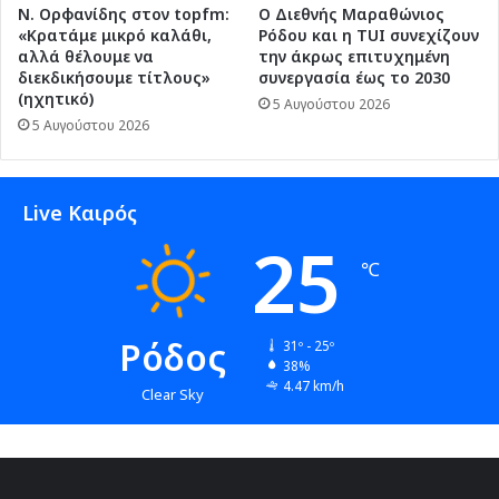
Ν. Ορφανίδης στον topfm:
Ο Διεθνής Μαραθώνιος
«Κρατάμε μικρό καλάθι,
Ρόδου και η TUI συνεχίζουν
αλλά θέλουμε να
την άκρως επιτυχημένη
διεκδικήσουμε τίτλους»
συνεργασία έως το 2030
(ηχητικό)
5 Αυγούστου 2026
5 Αυγούστου 2026
Live Καιρός
25
℃
Ρόδος
31º - 25º
38%
4.47 km/h
Clear Sky