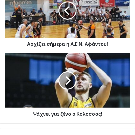
Α.Ε.Ν.
Αφάντου!
Αρχίζει σήμερα η Α.Ε.Ν. Αφάντου!
Ψάχνει
για
ξένο
ο
Κολοσσός!
Ψάχνει για ξένο ο Κολοσσός!