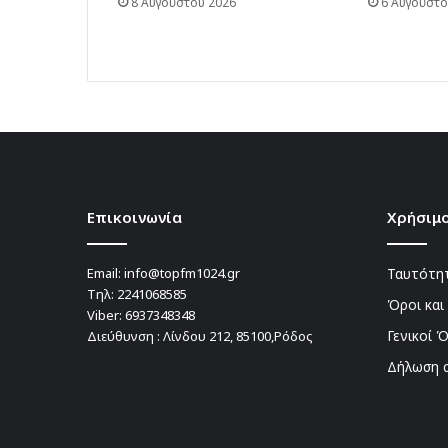
8 Αυγούστου 2026
6 Αυγούστο
Επικοινωνία
Χρήσιμο
Email:
info@topfm1024.gr
Ταυτότητ
Τηλ:
2241068585
Όροι και
Viber:
6937348348
Γενικοί 
Διεύθυνση : Λίνδου 212, 85100,Ρόδος
Δήλωση 