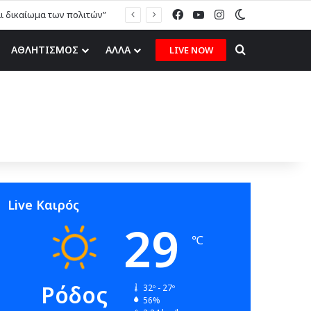
Facebook
YouTube
Instagram
Switch skin
αι δικαίωμα των πολιτών”
Search for
ΑΘΛΗΤΙΣΜΟΣ
ΑΛΛΑ
LIVE NOW
Live Καιρός
29
℃
Ρόδος
32º - 27º
56%