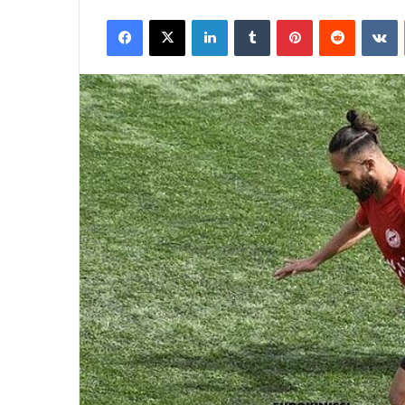
Facebook
X
LinkedIn
Tumblr
Pinterest
Reddit
V