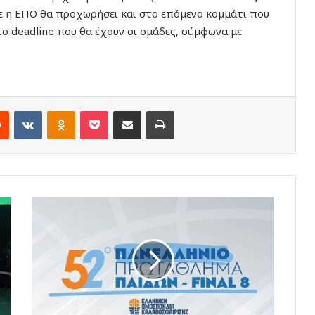
ε η ΕΠΟ θα προχωρήσει και στο επόμενο κομμάτι που
ο deadline που θα έχουν οι ομάδες, σύμφωνα με
rest
Reddit
VKontakte
Odnoklassniki
Pocket
Share via Email
Print
Τα
ρόστερ
των
ομάδων
στο
F-
8
των