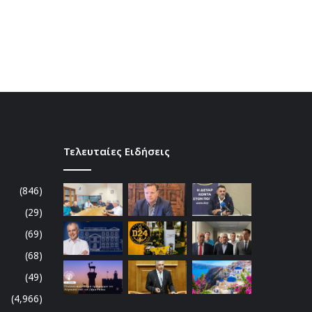
Τελευταίες Ειδήσεις
(846)
(29)
(69)
(68)
(49)
(4,966)