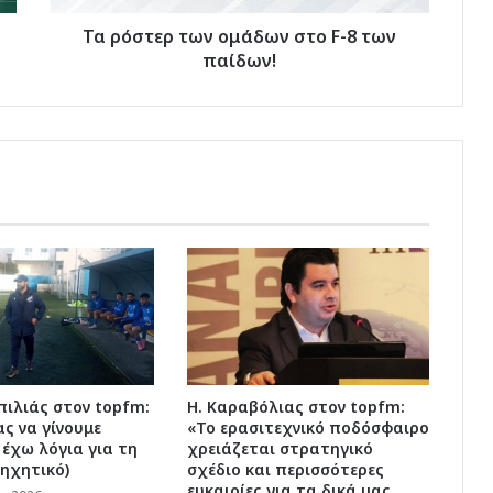
παίδων!
Τα ρόστερ των ομάδων στο F-8 των
παίδων!
ιλιάς στον topfm:
Η. Καραβόλιας στον topfm:
ς να γίνουμε
«Το ερασιτεχνικό ποδόσφαιρο
 έχω λόγια για τη
χρειάζεται στρατηγικό
(ηχητικό)
σχέδιο και περισσότερες
ευκαιρίες για τα δικά μας