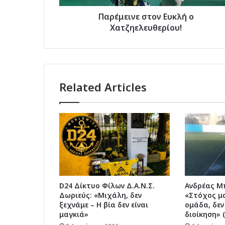
Παρέμεινε στον Ευκλή ο
Χατζηελευθερίου!
Related Articles
D24 Δίκτυο Φίλων Δ.Α.Ν.Σ.
Ανδρέας Μπ
Δωριεύς: «Μιχάλη, δεν
«Στόχος μα
ξεχνάμε – Η βία δεν είναι
ομάδα, δεν
μαγκιά»
διοίκηση» 