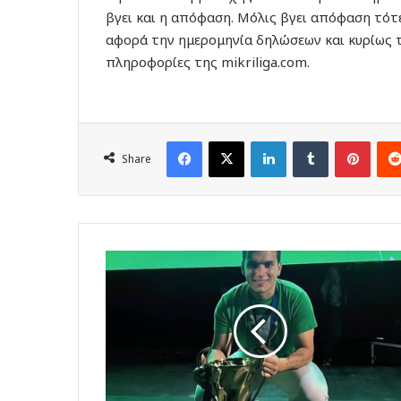
βγει και η απόφαση. Μόλις βγει απόφαση τότ
αφορά την ημερομηνία δηλώσεων και κυρίως τ
πληροφορίες της mikriliga.com.
Facebook
X
LinkedIn
Tumblr
Pinte
Share
Παρέμεινε
στον
Ευκλή
ο
Χατζηελευθερίου!