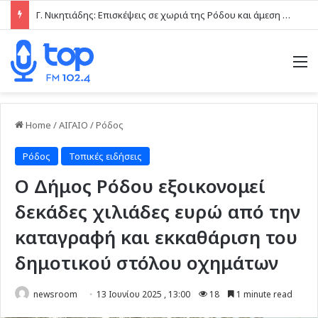
Γ. Νικητιάδης: Επισκέψεις σε χωριά της Ρόδου και άμεση επαφή με τις τοπικές κοινωνίες το τελευταίο δεκαήμερο
M
Home
/
ΑΙΓΑΙΟ
/
Ρόδος
Ρόδος
Τοπικές ειδήσεις
Ο Δήμος Ρόδου εξοικονομεί
δεκάδες χιλιάδες ευρώ από την
καταγραφή και εκκαθάριση του
δημοτικού στόλου οχημάτων
newsroom
13 Ιουνίου 2025 , 13:00
18
1 minute read