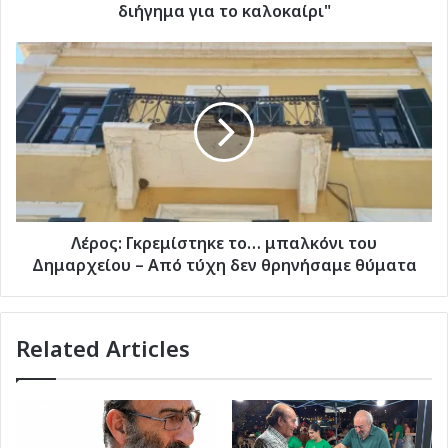
διήγημα για το καλοκαίρι"
Λέρος:
Γκρεμίστηκε
το…
μπαλκόνι
του
Δημαρχείου
–
Από
τύχη
δεν
Λέρος: Γκρεμίστηκε το… μπαλκόνι του
θρηνήσαμε
Δημαρχείου – Από τύχη δεν θρηνήσαμε θύματα
θύματα
Related Articles