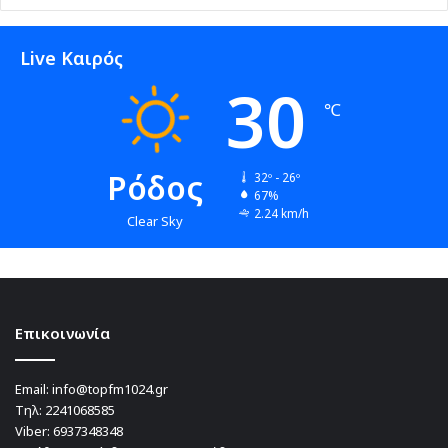
Live Καιρός
30
℃
Ρόδος
32º - 26º
67%
2.24 km/h
Clear Sky
Επικοινωνία
Email:
info@topfm1024.gr
Τηλ:
2241068585
Viber:
6937348348