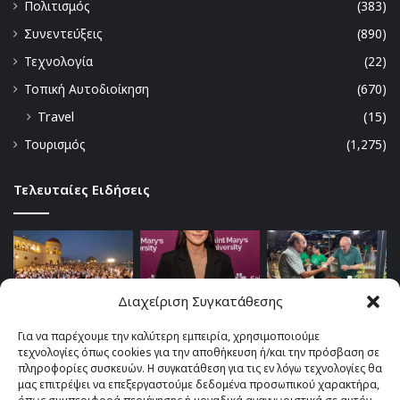
Πολιτισμός
(383)
Συνεντεύξεις
(890)
Τεχνολογία
(22)
Τοπική Αυτοδιοίκηση
(670)
Travel
(15)
Τουρισμός
(1,275)
Τελευταίες Ειδήσεις
Διαχείριση Συγκατάθεσης
Για να παρέχουμε την καλύτερη εμπειρία, χρησιμοποιούμε
τεχνολογίες όπως cookies για την αποθήκευση ή/και την πρόσβαση σε
πληροφορίες συσκευών. Η συγκατάθεση για τις εν λόγω τεχνολογίες θα
μας επιτρέψει να επεξεργαστούμε δεδομένα προσωπικού χαρακτήρα,