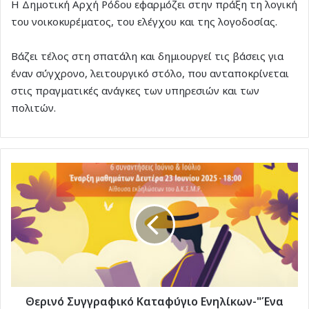
Η Δημοτική Αρχή Ρόδου εφαρμόζει στην πράξη τη λογική
του νοικοκυρέματος, του ελέγχου και της λογοδοσίας.
Βάζει τέλος στη σπατάλη και δημιουργεί τις βάσεις για
έναν σύγχρονο, λειτουργικό στόλο, που ανταποκρίνεται
στις πραγματικές ανάγκες των υπηρεσιών και των
πολιτών.
Θερινό
Συγγραφικό
Καταφύγιο
Ενηλίκων-
"Ένα
διήγημα
για
το
καλοκαίρι"
Θερινό Συγγραφικό Καταφύγιο Ενηλίκων-"Ένα