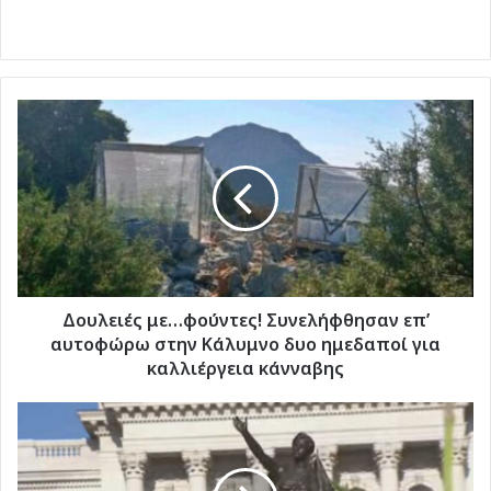
Δουλειές
με…
φούντες!
Συνελήφθησαν
επ’
αυτοφώρω
στην
Κάλυμνο
δυο
ημεδαποί
Δουλειές με…φούντες! Συνελήφθησαν επ’
για
αυτοφώρω στην Κάλυμνο δυο ημεδαποί για
καλλιέργεια
καλλιέργεια κάνναβης
κάνναβης
ΗΠΑ:
"Άφωνοι"
οι
κηπουροί