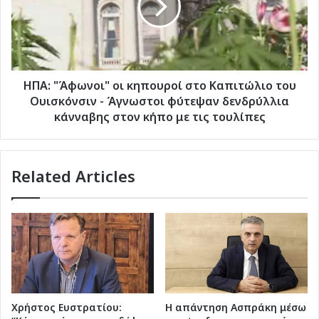
στο
Καπιτώλιο
του
Ουισκόνσιν
-
Άγνωστοι
ΗΠΑ: "Άφωνοι" οι κηπουροί στο Καπιτώλιο του
φύτεψαν
Ουισκόνσιν - Άγνωστοι φύτεψαν δενδρύλλια
δενδρύλλια
κάνναβης στον κήπο με τις τουλίπες
κάνναβης
στον
κήπο
Related Articles
με
τις
τουλίπες
Χρήστος Ευστρατίου:
Η απάντηση Ασπράκη μέσω