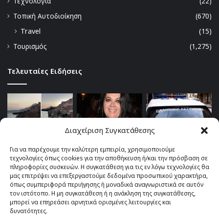
Τεχνολογία
(22)
Τοπική Αυτοδιοίκηση
(670)
Travel
(15)
Τουρισμός
(1,275)
Τελευταίες Ειδήσεις
Διαχείριση Συγκατάθεσης
Για να παρέχουμε την καλύτερη εμπειρία, χρησιμοποιούμε
τεχνολογίες όπως cookies για την αποθήκευση ή/και την πρόσβαση σε
πληροφορίες συσκευών. Η συγκατάθεση για τις εν λόγω τεχνολογίες θα
μας επιτρέψει να επεξεργαστούμε δεδομένα προσωπικού χαρακτήρα,
όπως συμπεριφορά περιήγησης ή μοναδικά αναγνωριστικά σε αυτόν
τον ιστότοπο. Η μη συγκατάθεση ή η ανάκληση της συγκατάθεσης,
μπορεί να επηρεάσει αρνητικά ορισμένες λειτουργίες και
δυνατότητες.