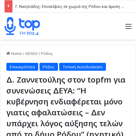
Γ. Νικητιάδης: Επισκέψεις σε χωριά της Ρόδου και άμεση επαφή με τις τοπικές κοινωνίες το τελευταίο δεκαήμερο
M
Home
/
ΑΙΓΑΙΟ
/
Ρόδος
Επικαιρότητα
Ρόδος
Τοπική Αυτοδιοίκηση
Δ. Ζαννετούλης στον topfm για
συνενώσεις ΔΕΥΑ: “Η
κυβέρνηση ενδιαφέρεται μόνο
γιατις αφαλατώσεις – Δεν
υπάρχει λόγος αύξησης τελών
από το δήμο Ρόδου” (ηχητικό)