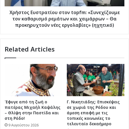
και
χειμάρρων
Χρήστος Ευστρατίου στον topfm: «Συνεχίζουμε
–
τον καθαρισμό ρεμάτων και χειμάρρων – Θα
Θα
προκηρυχτούν νέες εργολαβίες» (ηχητικό)
προκηρυχτούν
νέες
εργολαβίες»
Related Articles
(ηχητικό)
Έφυγε από τη ζωή ο
Γ. Νικητιάδης: Επισκέψεις
πατέρας Μιχαήλ Καψάλης
σε χωριά της Ρόδου και
– Θλίψη στην Παστίδα και
άμεση επαφή με τις
στη Ρόδο!
τοπικές κοινωνίες το
τελευταίο δεκαήμερο
9 Αυγούστου 2026