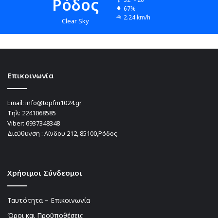
Ρόδος
67%
2.24 km/h
Clear Sky
Επικοινωνία
Email:
info@topfm1024.gr
Τηλ:
2241068585
Viber:
6937348348
Διεύθυνση : Λίνδου 212, 85100,Ρόδος
Χρήσιμοι Σύνδεσμοι
Ταυτότητα – Επικοινωνία
Όροι και Προϋποθέσεις