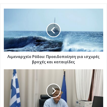
Λιμεναρχείο
Ρόδου:
Προειδοποίηση
για
ισχυρές
βροχές
και
καταιγίδες
Λιμεναρχείο Ρόδου: Προειδοποίηση για ισχυρές
βροχές και καταιγίδες
Χρήστος
Ευστρατίου
στον
topfm:
«Συνεχίζουμε
τον
καθαρισμό
ρεμάτων