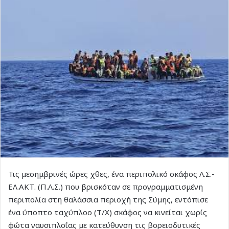
Τις μεσημβρινές ώρες χθες, ένα περιπολικό σκάφος Λ.Σ.-
ΕΛ.ΑΚΤ. (Π.Λ.Σ.) που βρισκόταν σε προγραμματισμένη
περιπολία στη θαλάσσια περιοχή της Σύμης, εντόπισε
ένα ύποπτο ταχύπλοο (Τ/Χ) σκάφος να κινείται χωρίς
φώτα ναυσιπλοΐας με κατεύθυνση τις βορειοδυτικές