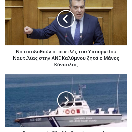
αποδοθούν
οι
οφειλές
του
Υπουργείου
Ναυτιλίας
στην
ΑΝΕ
Καλύμνου
Να αποδοθούν οι οφειλές του Υπουργείου
ζητά
Ναυτιλίας στην ΑΝΕ Καλύμνου ζητά ο Μάνος
ο
Κόνσολας
Μάνος
Κόνσολας
Εντοπισμός
21
αλλοδαπών
στην
Κω