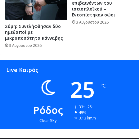
επιβαινόντων του
ιστιοπλοϊκού –
Εντοπίστηκαν σώοι
3 Αυγούστου 2026
Σύμη: Συνελήφθησαν δύο
ημεδαποί με
μικροποσότητα κάνναβης
3 Αυγούστου 2026
Live Καιρός
25
℃
Ρόδος
33º - 25º
49%
3.13 km/h
Clear Sky