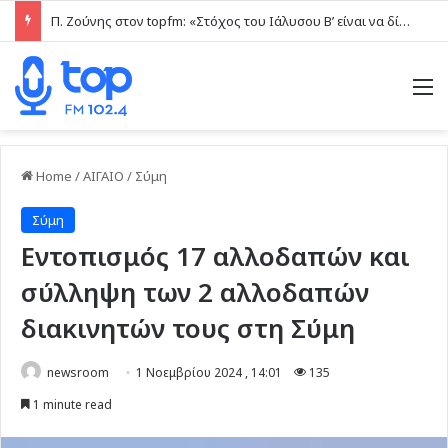
Π. Ζούνης στον topfm: «Στόχος του Ιάλυσου Β’ είναι να δίνει παιχνίδια και πραγματικές ευκαιρίες στα νέα παιδιά» (ηχητικό)
M
Home
/
ΑΙΓΑΙΟ
/
Σύμη
Σύμη
Εντοπισμός 17 αλλοδαπών και
σύλληψη των 2 αλλοδαπών
διακινητών τους στη Σύμη
newsroom
1 Νοεμβρίου 2024 , 14:01
135
1 minute read