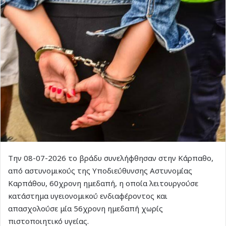
Την 08-07-2026 το βράδυ συνελήφθησαν στην Κάρπαθο,
από αστυνομικούς της Υποδιεύθυνσης Αστυνομίας
Καρπάθου, 60χρονη ημεδαπή, η οποία λειτουργούσε
κατάστημα υγειονομικού ενδιαφέροντος και
απασχολούσε μία 56χρονη ημεδαπή χωρίς
πιστοποιητικό υγείας.