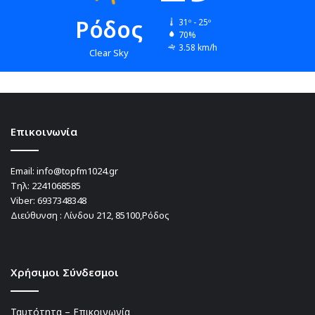
Ρόδος
31º - 25º
70%
3.58 km/h
Clear Sky
Επικοινωνία
Email:
info@topfm1024.gr
Τηλ:
2241068585
Viber:
6937348348
Διεύθυνση : Λίνδου 212, 85100,Ρόδος
Χρήσιμοι Σύνδεσμοι
Ταυτότητα – Επικοινωνία