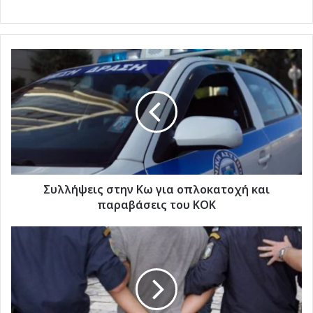
Συλλήψεις
στην
Κω
για
οπλοκατοχή
και
παραβάσεις
του
ΚΟΚ
Συλλήψεις στην Κω για οπλοκατοχή και
παραβάσεις του ΚΟΚ
Συλλήψεις
στη
Ρόδο
για
κλοπές
και