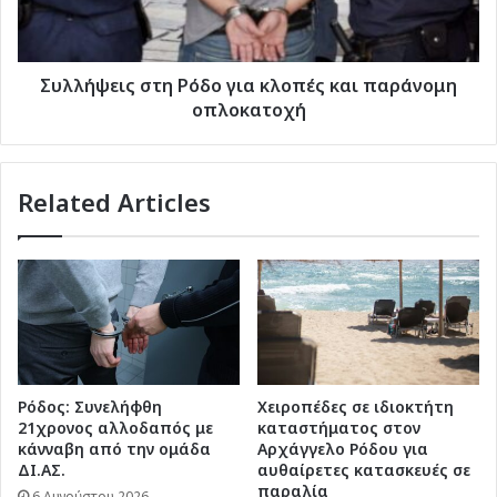
παράνομη
οπλοκατοχή
Συλλήψεις στη Ρόδο για κλοπές και παράνομη
οπλοκατοχή
Related Articles
Ρόδος: Συνελήφθη
Χειροπέδες σε ιδιοκτήτη
21χρονος αλλοδαπός με
καταστήματος στον
κάνναβη από την ομάδα
Αρχάγγελο Ρόδου για
ΔΙ.ΑΣ.
αυθαίρετες κατασκευές σε
παραλία
6 Αυγούστου 2026