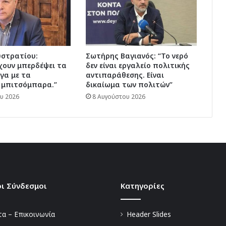
υστρατίου:
Σωτήρης Βαγιανός: “Το νερό
χουν μπερδέψει τα
δεν είναι εργαλείο πολιτικής
γα με τα
αντιπαράθεσης. Είναι
 μπιτσόμπαρα.”
δικαίωμα των πολιτών”
υ 2026
8 Αυγούστου 2026
ι Σύνδεσμοι
Kατηγορίες
α – Επικοινωνία
Header Slides