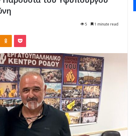
ύνη
5
1 minute read
Kontakte
Odnoklassniki
Pocket