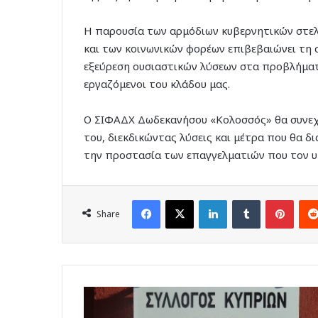
Η παρουσία των αρμόδιων κυβερνητικών στε
και των κοινωνικών φορέων επιβεβαιώνει τη σ
εξεύρεση ουσιαστικών λύσεων στα προβλήματα
εργαζόμενοι του κλάδου μας.
Ο ΣΙΦΑΔΧ Δωδεκανήσου «Κολοσσός» θα συνεχί
του, διεκδικώντας λύσεις και μέτρα που θα δ
την προστασία των επαγγελματιών που τον 
Facebook
X
LinkedIn
Tumblr
Pinte
Share
52
χρόνια