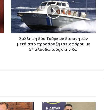
Τούρκων
διακινητών
μετά
από
προσάραξη
ιστιοφόρου
με
54
Σύλληψη δύο Τούρκων διακινητών
αλλοδαπούς
μετά από προσάραξη ιστιοφόρου με
στην
54 αλλοδαπούς στην Κω
Κω