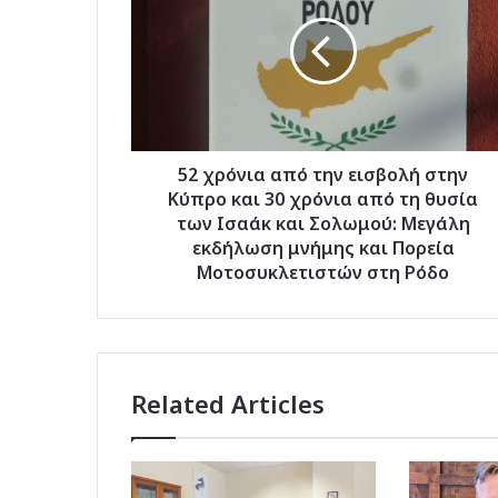
από
την
εισβολή
στην
Κύπρο
και
30
χρόνια
52 χρόνια από την εισβολή στην
από
Κύπρο και 30 χρόνια από τη θυσία
τη
των Ισαάκ και Σολωμού: Μεγάλη
θυσία
εκδήλωση μνήμης και Πορεία
των
Μοτοσυκλετιστών στη Ρόδο
Ισαάκ
και
Σολωμού:
Μεγάλη
εκδήλωση
Related Articles
μνήμης
και
Πορεία
Μοτοσυκλετιστών