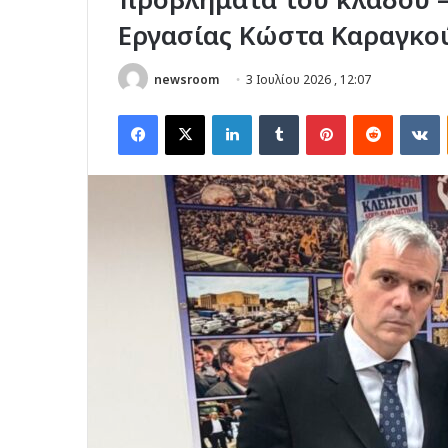
Εργασίας Κώστα Καραγκο
newsroom
3 Ιουλίου 2026 , 12:07
Facebook
X
LinkedIn
Tumblr
Pinterest
Reddit
V