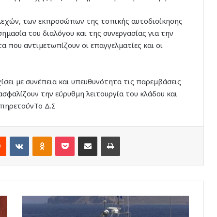
λεχών, των εκπροσώπων της τοπικής αυτοδιοίκησης
ημασία του διαλόγου και της συνεργασίας για την
 που αντιμετωπίζουν οι επαγγελματίες και οι
σει με συνέπεια και υπευθυνότητα τις παρεμβάσεις
ιασφαλίζουν την εύρυθμη λειτουργία του κλάδου και
υπηρετούνΤο Δ.Σ
rest
Reddit
VKontakte
Odnoklassniki
Pocket
Share via Email
Print
Σύλληψη
δύο