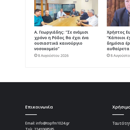
στη
Ρόδο
Α. Γεωργιάδης: “Σε ενάμισι
Χρήστος Ε
χρόνο η Ρόδος θα έχει ένα
“Κάποιοι έ
ουσιαστικά καινούργιο
δημόσια έρ
νοσοκομείο”
αυθαίρετα
8 Αυγούστου 2026
8 Αυγούστο
Επικοινωνία
Χρήσιμο
Email:
info@topfm1024.gr
Ταυτότητ
Τηλ:
2241068585