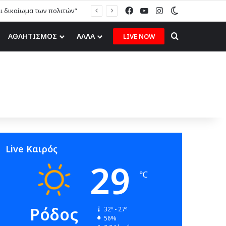
Facebook
YouTube
Instagram
Switch skin
αι δικαίωμα των πολιτών”
Search for
ΑΘΛΗΤΙΣΜΟΣ
ΑΛΛΑ
LIVE NOW
Live Καιρός
29
℃
Ρόδος
32º - 27º
56%