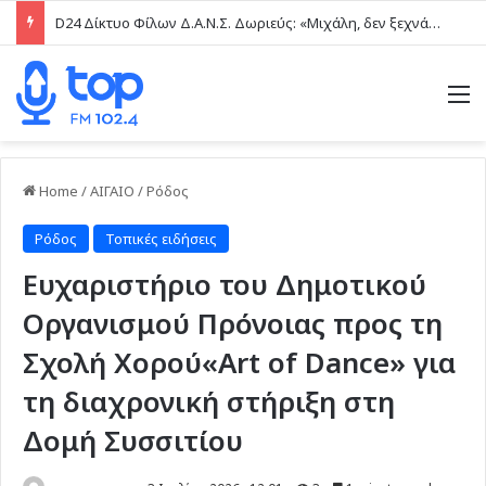
D24 Δίκτυο Φίλων Δ.Α.Ν.Σ. Δωριεύς: «Μιχάλη, δεν ξεχνάμε – Η βία δεν είναι μαγκιά»
M
Home
/
ΑΙΓΑΙΟ
/
Ρόδος
Ρόδος
Τοπικές ειδήσεις
Ευχαριστήριο του Δημοτικού
Οργανισμού Πρόνοιας προς τη
Σχολή Χορού«Art of Dance» για
τη διαχρονική στήριξη στη
Δομή Συσσιτίου