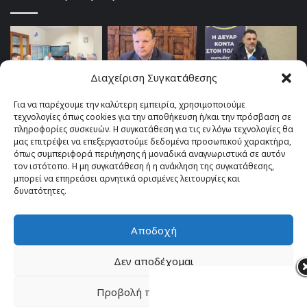
Διαχείριση Συγκατάθεσης
Για να παρέχουμε την καλύτερη εμπειρία, χρησιμοποιούμε
τεχνολογίες όπως cookies για την αποθήκευση ή/και την πρόσβαση σε
πληροφορίες συσκευών. Η συγκατάθεση για τις εν λόγω τεχνολογίες θα
μας επιτρέψει να επεξεργαστούμε δεδομένα προσωπικού χαρακτήρα,
όπως συμπεριφορά περιήγησης ή μοναδικά αναγνωριστικά σε αυτόν
τον ιστότοπο. Η μη συγκατάθεση ή η ανάκληση της συγκατάθεσης,
μπορεί να επηρεάσει αρνητικά ορισμένες λειτουργίες και
δυνατότητες.
Αποδοχή
© Copyright 2026, All Rights Reserved |
TOP fm 102.4
Δεν αποδέχομαι
Facebook
YouTube
Instagram
Προβολή προτιμήσεων