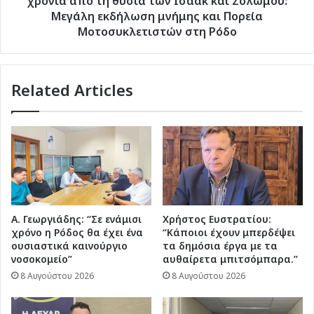
χρόνια από τη θυσία των Ισαάκ και Σολωμού:
τη
Μεγάλη εκδήλωση μνήμης και Πορεία
θυσία
Μοτοσυκλετιστών στη Ρόδο
των
Ισαάκ
και
Related Articles
Σολωμού:
Μεγάλη
εκδήλωση
μνήμης
και
Πορεία
Μοτοσυκλετιστών
στη
Ρόδο
Α. Γεωργιάδης: “Σε ενάμισι
Χρήστος Ευστρατίου:
χρόνο η Ρόδος θα έχει ένα
“Κάποιοι έχουν μπερδέψει
ουσιαστικά καινούργιο
τα δημόσια έργα με τα
νοσοκομείο”
αυθαίρετα μπιτσόμπαρα.”
8 Αυγούστου 2026
8 Αυγούστου 2026