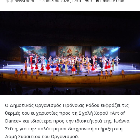
newsroom
3 Ιουλίου 2026 , 12:01
3
1 minute read
Ο Δημοτικός Οργανισμός Πρόνοιας Ρόδου εκφράζει τις
θερμές του ευχαριστίες προς τη Σχολή Χορού «Art of
Dance» και ιδιαίτερα προς την ιδιοκτήτριά της, Ιωάννα
Σεΐτη, για την πολύτιμη και διαχρονική στήριξη στη
Δομή Συσσιτίου του Οργανισμού.