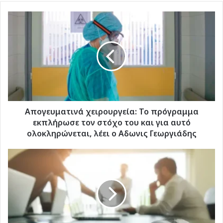
Απογευματινά
χειρουργεία:
Το
πρόγραμμα
εκπλήρωσε
τον
στόχο
του
και
για
Απογευματινά χειρουργεία: Το πρόγραμμα
αυτό
εκπλήρωσε τον στόχο του και για αυτό
ολοκληρώνεται,
ολοκληρώνεται, λέει ο Αδωνις Γεωργιάδης
λέει
ο
Εργαζόμενοι
Αδωνις
στην
Γεωργιάδης
Ελλάδα:
Δουλεύουν
179
ημέρες
τον