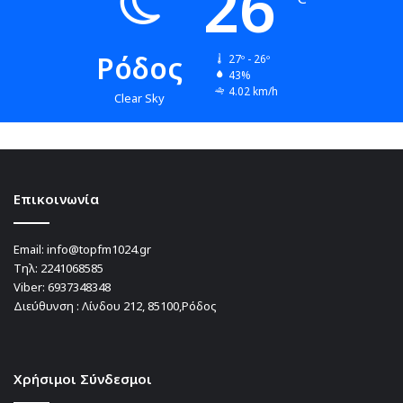
26
Ρόδος
27º - 26º
43%
4.02 km/h
Clear Sky
Επικοινωνία
Email:
info@topfm1024.gr
Τηλ:
2241068585
Viber:
6937348348
Διεύθυνση : Λίνδου 212, 85100,Ρόδος
Χρήσιμοι Σύνδεσμοι