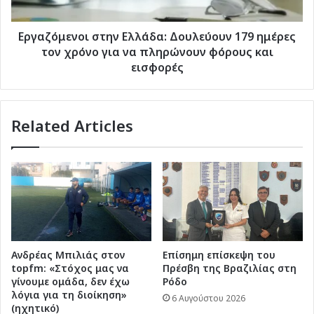
χρόνο
για
να
Εργαζόμενοι στην Ελλάδα: Δουλεύουν 179 ημέρες
πληρώνουν
τον χρόνο για να πληρώνουν φόρους και
φόρους
εισφορές
και
εισφορές
Related Articles
Ανδρέας Μπιλιάς στον
Επίσημη επίσκεψη του
topfm: «Στόχος μας να
Πρέσβη της Βραζιλίας στη
γίνουμε ομάδα, δεν έχω
Ρόδο
λόγια για τη διοίκηση»
6 Αυγούστου 2026
(ηχητικό)