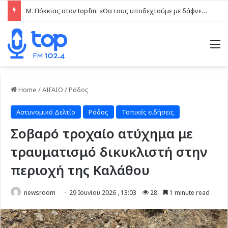
Μ. Πόκκιας στον topfm: «Θα τους υποδεχτούμε με δάφνες και πικροδάφνες» –Η ειρωνική “υποδοχή” στον υβριδικό σταθμό (ηχητικό)
M
Home
/
ΑΙΓΑΙΟ
/
Ρόδος
Αστυνομικό Δελτίο
Ρόδος
Τοπικές ειδήσεις
Σοβαρό τροχαίο ατύχημα με
τραυματισμό δικυκλιστή στην
περιοχή της Καλάθου
newsroom
29 Ιουνίου 2026 , 13:03
28
1 minute read