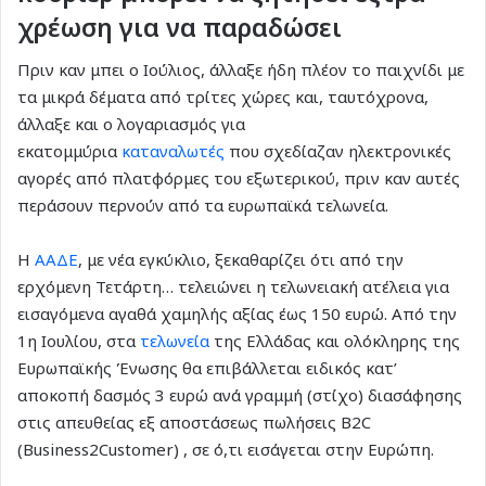
χρέωση για να παραδώσει
Πριν καν μπει ο Ιούλιος, άλλαξε ήδη πλέον το παιχνίδι με
τα μικρά δέματα από τρίτες χώρες και, ταυτόχρονα,
άλλαξε και ο λογαριασμός για
εκατομμύρια
καταναλωτές
που σχεδίαζαν ηλεκτρονικές
αγορές από πλατφόρμες του εξωτερικού, πριν καν αυτές
περάσουν περνούν από τα ευρωπαϊκά τελωνεία.
Η
ΑΑΔΕ
, με νέα εγκύκλιο, ξεκαθαρίζει ότι από την
ερχόμενη Τετάρτη… τελειώνει η τελωνειακή ατέλεια για
εισαγόμενα αγαθά χαμηλής αξίας έως 150 ευρώ. Από την
1η Ιουλίου, στα
τελωνεία
της Ελλάδας και ολόκληρης της
Ευρωπαϊκής Ένωσης θα επιβάλλεται ειδικός κατ’
αποκοπή δασμός 3 ευρώ ανά γραμμή (στίχο) διασάφησης
στις απευθείας εξ αποστάσεως πωλήσεις B2C
(Business2Customer) , σε ό,τι εισάγεται στην Ευρώπη.