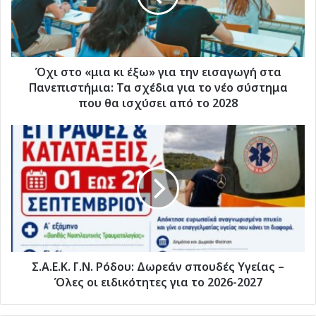
για
την
εισαγωγή
στα
Πανεπιστήμια:
Όχι στο «μια κι έξω» για την εισαγωγή στα
Τα
Πανεπιστήμια: Τα σχέδια για το νέο σύστημα
σχέδια
που θα ισχύσει από το 2028
για
το
Σ.Α.Ε.Κ.
νέο
Γ.Ν.
σύστημα
Ρόδου:
που
Δωρεάν
θα
σπουδές
ισχύσει
Υγείας
από
–
το
Όλες
2028
οι
ειδικότητες
Σ.Α.Ε.Κ. Γ.Ν. Ρόδου: Δωρεάν σπουδές Υγείας –
για
Όλες οι ειδικότητες για το 2026-2027
το
2026-