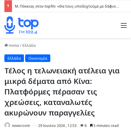
Μ. Πόκκιας στον topfm: «Θα τους υποδεχτούμε με δάφνες και πικροδάφνες» –Η ειρωνική “υποδοχή” στον υβριδικό σταθμό (ηχητικό)
M
Home
/
Ελλάδα
Ελλάδα
Οικονομία
Τέλος η τελωνειακή ατέλεια για
μικρά δέματα από Κίνα:
Πλατφόρμες πέρασαν τις
χρεώσεις, καταναλωτές
ακυρώνουν παραγγελίες
newsroom
29 Ιουνίου 2026 , 12:53
8
5 minutes read