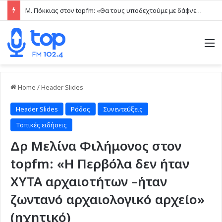
Μ. Πόκκιας στον topfm: «Θα τους υποδεχτούμε με δάφνες και πικροδάφνες» –Η ειρωνική “υποδοχή” στον υβριδικό σταθμό (ηχητικό)
M
Home
/
Header Slides
Header Slides
Ρόδος
Συνεντεύξεις
Τοπικές ειδήσεις
Δρ Μελίνα Φιλήμονος στον
topfm: «Η Περβόλα δεν ήταν
ΧΥΤΑ αρχαιοτήτων –ήταν
ζωντανό αρχαιολογικό αρχείο»
(ηχητικό)