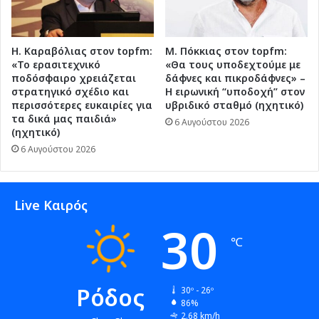
Η. Καραβόλιας στον topfm:
Μ. Πόκκιας στον topfm:
«Το ερασιτεχνικό
«Θα τους υποδεχτούμε με
ποδόσφαιρο χρειάζεται
δάφνες και πικροδάφνες» –
στρατηγικό σχέδιο και
Η ειρωνική “υποδοχή” στον
περισσότερες ευκαιρίες για
υβριδικό σταθμό (ηχητικό)
τα δικά μας παιδιά»
6 Αυγούστου 2026
(ηχητικό)
6 Αυγούστου 2026
Live Καιρός
30
℃
Ρόδος
30º - 26º
86%
2.68 km/h