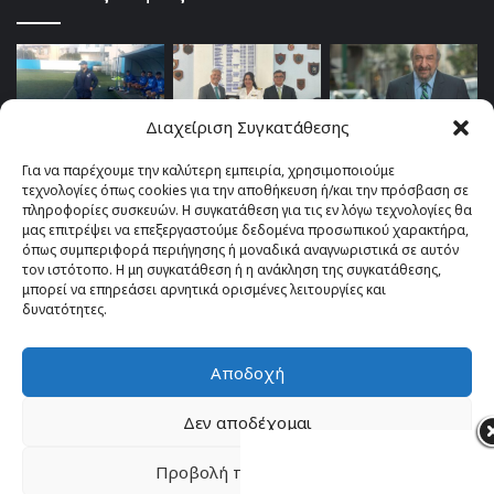
Διαχείριση Συγκατάθεσης
Για να παρέχουμε την καλύτερη εμπειρία, χρησιμοποιούμε
τεχνολογίες όπως cookies για την αποθήκευση ή/και την πρόσβαση σε
πληροφορίες συσκευών. Η συγκατάθεση για τις εν λόγω τεχνολογίες θα
μας επιτρέψει να επεξεργαστούμε δεδομένα προσωπικού χαρακτήρα,
όπως συμπεριφορά περιήγησης ή μοναδικά αναγνωριστικά σε αυτόν
τον ιστότοπο. Η μη συγκατάθεση ή η ανάκληση της συγκατάθεσης,
μπορεί να επηρεάσει αρνητικά ορισμένες λειτουργίες και
δυνατότητες.
Αποδοχή
© Copyright 2026, All Rights Reserved |
TOP fm 102.4
Δεν αποδέχομαι
Facebook
YouTube
Instagram
Προβολή προτιμήσεων