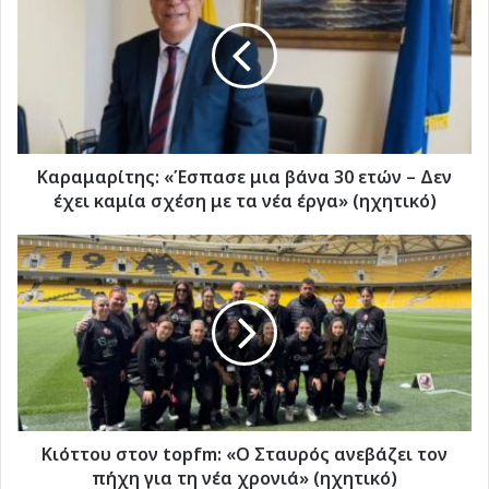
μια
βάνα
30
ετών
–
Δεν
έχει
καμία
Καραμαρίτης: «Έσπασε μια βάνα 30 ετών – Δεν
σχέση
έχει καμία σχέση με τα νέα έργα» (ηχητικό)
με
τα
Κιόττου
νέα
στον
έργα»
topfm:
(ηχητικό)
«Ο
Σταυρός ανεβάζει
τον
πήχη
για
τη
νέα
Κιόττου στον topfm: «Ο Σταυρός ανεβάζει τον
χρονιά»
πήχη για τη νέα χρονιά» (ηχητικό)