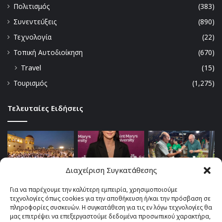
Πολιτισμός
(383)
Συνεντεύξεις
(890)
Τεχνολογία
(22)
Τοπική Αυτοδιοίκηση
(670)
Travel
(15)
Τουρισμός
(1,275)
Τελευταίες Ειδήσεις
Διαχείριση Συγκατάθεσης
Για να παρέχουμε την καλύτερη εμπειρία, χρησιμοποιούμε
τεχνολογίες όπως cookies για την αποθήκευση ή/και την πρόσβαση σε
πληροφορίες συσκευών. Η συγκατάθεση για τις εν λόγω τεχνολογίες θα
μας επιτρέψει να επεξεργαστούμε δεδομένα προσωπικού χαρακτήρα,