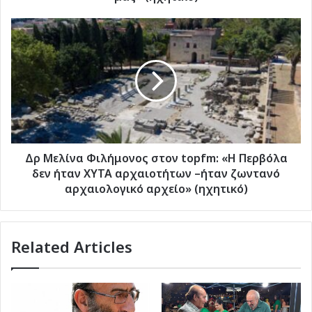
του
χωριού
Δρ
μας»
Μελίνα
(ηχητικό)
Φιλήμονος
στον
topfm:
«Η
Περβόλα
δεν
ήταν
ΧΥΤΑ
Δρ Μελίνα Φιλήμονος στον topfm: «Η Περβόλα
αρχαιοτήτων
δεν ήταν ΧΥΤΑ αρχαιοτήτων –ήταν ζωντανό
–
αρχαιολογικό αρχείο» (ηχητικό)
ήταν
ζωντανό
αρχαιολογικό
Related Articles
αρχείο»
(ηχητικό)