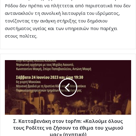
Ρόδου δεν πρέπει να πλήττεται από περιστατικά που δεν
αντανακλούν τη συνολική λειτουργία του ιδρύματος,
τονίζοντας την ανάγκη στήριξης του δημόσιου
συστήματος υγείας και των υπηρεσιών που παρέχει
στους πολίτες.
Σ.
Κατταβενάκη
στον
topfm:
«Καλούμε
όλους
τους
Ροδίτες
να
ζήσουν
Σ. Κατταβενάκη στον topfm: «Καλούμε όλους
τα
τους Ροδίτες να ζήσουν τα έθιμα του χωριού
έθιμα
μας» (ηχητικό)