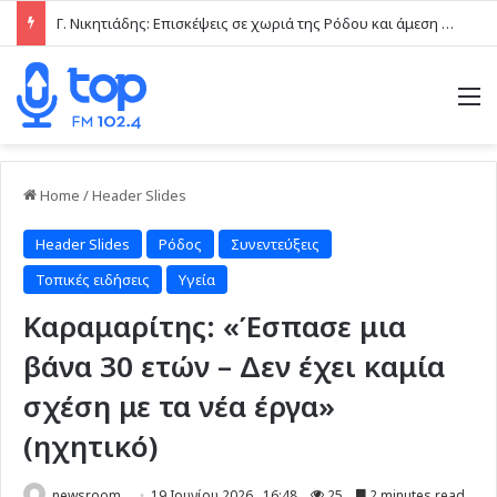
Γ. Νικητιάδης: Επισκέψεις σε χωριά της Ρόδου και άμεση επαφή με τις τοπικές κοινωνίες το τελευταίο δεκαήμερο
M
Home
/
Header Slides
Header Slides
Ρόδος
Συνεντεύξεις
Τοπικές ειδήσεις
Υγεία
Καραμαρίτης: «Έσπασε μια
βάνα 30 ετών – Δεν έχει καμία
σχέση με τα νέα έργα»
(ηχητικό)
newsroom
19 Ιουνίου 2026 , 16:48
25
2 minutes read