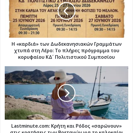
Δωδεκανησιακών
Γραμμάτων
χτυπά
στη
Λέρο:
Το
πλήρες
Η «καρδιά» των Δωδεκανησιακών Γραμμάτων
πρόγραμμα
χτυπά στη Λέρο: Το πλήρες πρόγραμμα του
του
κορυφαίου ΚΔ΄ Πολιτιστικού Συμποσίου
κορυφαίου
ΚΔ΄
Lastminute.com:
Πολιτιστικού
Κρήτη
Συμποσίου
και
Ρόδος
«σαρώνουν»
στις
κρατήσεις
των
Βρετανών
για
Lastminute.com: Κρήτη και Ρόδος «σαρώνουν»
το
στις κρατήσεις των Βρετανών για το καλοκαίρι