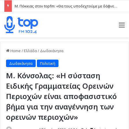
Μ. Πόκκιας στον topfm: «Θα τους υποδεχτούμε με δάφνες και πικροδάφνες» –Η ειρωνική “υποδοχή” στον υβριδικό σταθμό (ηχητικό)
M
Home
/
Ελλάδα
/
Δωδεκάνησα
Δωδεκάνησα
Πολιτική
Μ. Κόνσολας: «Η σύσταση
Ειδικής Γραμματείας Ορεινών
Περιοχών είναι αποφασιστικό
βήμα για την αναγέννηση των
ορεινών περιοχών»