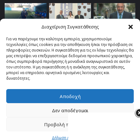
Διαχείριση Συγκατάθεσης
Για να παρέχουμε την καλύτερη εμπειρία, χρησιμοποιούμε
τεχνολογίες όπως cookies για την αποθήκευση ή/και την πρόσβαση σε
πληροφορίες συσκευών. Η συγκατάθεση για τις εν λόγω τεχνολογίες θα
μας επιτρέψει να επεξεργαστούμε δεδομένα προσωπικού χαρακτήρα,
όπως συμπεριφορά περιήγησης ή μοναδικά αναγνωριστικά σε αυτόν
τον ιστότοπο. Η μη συγκατάθεση ή η ανάκληση της συγκατάθεσης,
μπορεί να επηρεάσει αρνητικά ορισμένες λειτουργίες και
δυνατότητες.
Αποδοχή
© Copyright 2026, All Rights Reserved |
TOP fm 102.4
Δεν αποδέχομαι
Facebook
YouTube
Instagram
Προβολή προτιμήσεων
Δήλωση Απορρήτου