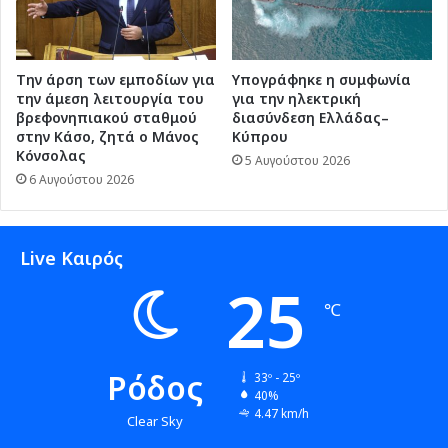
Την άρση των εμποδίων για
Υπογράφηκε η συμφωνία
την άμεση λειτουργία του
για την ηλεκτρική
βρεφονηπιακού σταθμού
διασύνδεση Ελλάδας–
στην Κάσο, ζητά ο Μάνος
Κύπρου
Κόνσολας
5 Αυγούστου 2026
6 Αυγούστου 2026
Live Καιρός
25
℃
Ρόδος
33º - 25º
40%
4.47 km/h
Clear Sky