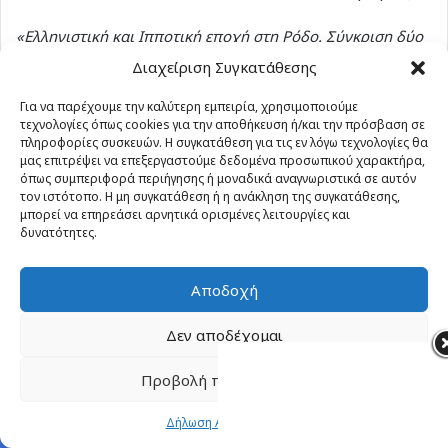
«Ελληνιστική και Ιπποτική εποχή στη Ρόδο. Σύγκριση δύο
ιστορικών περιόδων»
Διαχείριση Συγκατάθεσης
Για να παρέχουμε την καλύτερη εμπειρία, χρησιμοποιούμε
20:45 – 21:00:
Ζαχάρω Χατζηκωνσταντίνου
,
τεχνολογίες όπως cookies για την αποθήκευση ή/και την πρόσβαση σε
χοροδιδάσκαλος
πληροφορίες συσκευών. Η συγκατάθεση για τις εν λόγω τεχνολογίες θα
μας επιτρέψει να επεξεργαστούμε δεδομένα προσωπικού χαρακτήρα,
όπως συμπεριφορά περιήγησης ή μοναδικά αναγνωριστικά σε αυτόν
«Η λέρικη μουσικοχορευτική παράδοση ως ζωντανή και
τον ιστότοπο. Η μη συγκατάθεση ή η ανάκληση της συγκατάθεσης,
δυναμική πολιτισμική πρακτική στο ΚΠΕΑ “Άρτεμης”
μπορεί να επηρεάσει αρνητικά ορισμένες λειτουργίες και
Λέρου»
δυνατότητες.
21:00 – 21:15:
Αναστασία Φυλακτακίδου
, Ειδικό
Αποδοχή
Εκπαιδευτικό Προσωπικό, Παιδαγωγικό Τμήμα
Δημοτικής Εκπαίδευσης, Πανεπιστήμιο Ιωαννίνων
Δεν αποδέχομαι
«Μετασχηματισμοί των μουσικοχορευτικών πρακτικών
Προβολή προτιμήσεων
στο τελετουργικό “γλέντι” της Ολύμπου Καρπάθου. Σώμα,
Δήλωση Απορρήτου
συναίσθημα και διαπραγμάτευση της ταυτότητας»
Facebook
X
WhatsApp
Telegram
Viber