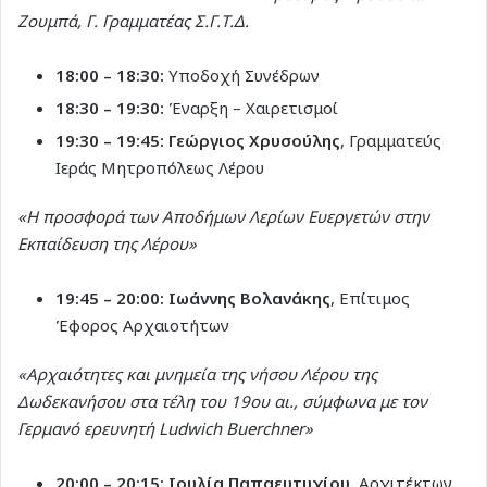
Ζουμπά, Γ. Γραμματέας Σ.Γ.Τ.Δ.
18:00 – 18:30:
Υποδοχή Συνέδρων
18:30 – 19:30:
Έναρξη – Χαιρετισμοί
19:30 – 19:45:
Γεώργιος Χρυσούλης
, Γραμματεύς
Ιεράς Μητροπόλεως Λέρου
«Η προσφορά των Αποδήμων Λερίων Ευεργετών στην
Εκπαίδευση της Λέρου»
19:45 – 20:00:
Ιωάννης Βολανάκης
, Επίτιμος
Έφορος Αρχαιοτήτων
«Αρχαιότητες και μνημεία της νήσου Λέρου της
Δωδεκανήσου στα τέλη του 19ου αι., σύμφωνα με τον
Γερμανό ερευνητή Ludwich Buerchner»
20:00 – 20:15:
Ιουλία Παπαευτυχίου
, Αρχιτέκτων