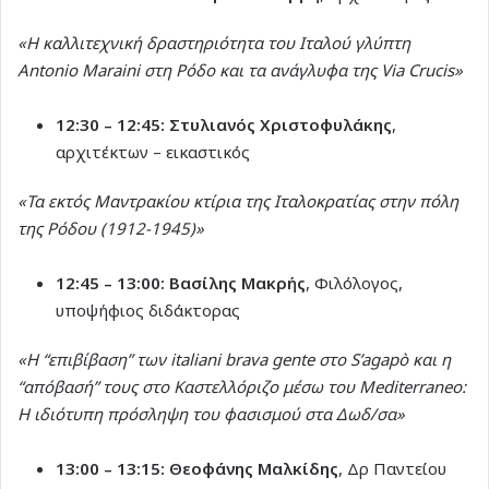
«Η καλλιτεχνική δραστηριότητα του Ιταλού γλύπτη
Antonio Maraini στη Ρόδο και τα ανάγλυφα της Via Crucis»
12:30 – 12:45:
Στυλιανός Χριστοφυλάκης
,
αρχιτέκτων – εικαστικός
«Τα εκτός Μαντρακίου κτίρια της Ιταλοκρατίας στην πόλη
της Ρόδου (1912-1945)»
12:45 – 13:00:
Βασίλης Μακρής
, Φιλόλογος,
υποψήφιος διδάκτορας
«Η “επιβίβαση” των italiani brava gente στο S’agapò και η
“απόβασή” τους στο Καστελλόριζο μέσω του Mediterraneo:
Η ιδιότυπη πρόσληψη του φασισμού στα Δωδ/σα»
13:00 – 13:15:
Θεοφάνης Μαλκίδης
, Δρ Παντείου