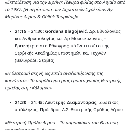
«Εκπαίδευση για την ειρήνη: Γέφυρα φιλίας στο Αιγαίο από
το 1987. [Η περίπτωση των Δημοτικών Σχολείων: Αγ.
Μαρίνας Λέρου & Güllük Τουρκίας]»
21:15 – 21:30:
Gordana Blagojević
, Δρ. Εθνολογίας
και Ανθρωπολογίας και Δρ Μουσικολογίας –
Ερευνήτρια στο Εθνογραφικό Ινστιτούτο της
Σερβικής Ακαδημίας Επιστημών και Τεχνών
(Βελιγράδι, Σερβία)
«Η θεατρική σκηνή ως εστία αναζωπύρωσης της
κοινότητας: Το παράδειγμα μιας ερασιτεχνικής θεατρικής
ομάδας στην Κάλυμνο»
21:30 – 21:45:
Λευτέρης Διαμαντάρας
, ιδιωτικός
υπάλληλος, Πρόεδρος Δ.Σ. Θεατρικής Ομάδας Λέρου
«Θεατρική Ομάδα Λέρου – Το παρασκήνιο του Θεάτρου,
προσκήνιο της ζωής μας»