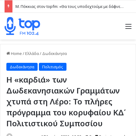
Η απάντηση Ασπράκη μέσω του topfm στην κριτική Κολιάδη: «Η Ρόδος είναι μικρή, όλοι γνωριζόμαστε» (ηχητικό)
M
Home
/
Ελλάδα
/
Δωδεκάνησα
Δωδεκάνησα
Πολιτισμός
Η «καρδιά» των
Δωδεκανησιακών Γραμμάτων
χτυπά στη Λέρο: Το πλήρες
πρόγραμμα του κορυφαίου ΚΔ΄
Πολιτιστικού Συμποσίου