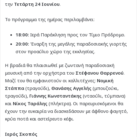
την
Τετάρτη 24 Ιουνίου
.
Το πρόγραμμα της ημέρας περιλαμβάνει:
18:00:
Ιερά Παράκληση προς τον Τίμιο Πρόδρομο.
20:00:
Έναρξη της μεγάλης παραδοσιακής γιορτής
στον προαύλιο χώρο της εκκλησίας.
Η βραδιά θα πλαισιωθεί με ζωντανή παραδοσιακή
μουσική από την ορχήστρα του
Στέφανου Θαρρενού
.
Μαζί του θα εμφανιστούν οι καλλιτέχνες:
Νομική
Στάππα
(τραγούδι),
Θανάσης Αγγελής
(μπουζούκι,
τραγούδι),
Γιάννης Κωνσταντάκης
(νταούλι, τύμπανα)
και
Νίκος Ταράλης
(πλήκτρα). Οι παρευρισκόμενοι θα
έχουν την ευκαιρία να διασκεδάσουν με άφθονο φαγητό,
κρύα ποτά και αστείρευτο κέφι.
Ιερός Σκοπός