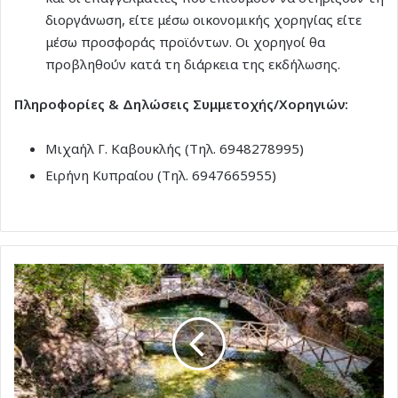
διοργάνωση, είτε μέσω οικονομικής χορηγίας είτε
μέσω προσφοράς προϊόντων. Οι χορηγοί θα
προβληθούν κατά τη διάρκεια της εκδήλωσης.
Πληροφορίες & Δηλώσεις Συμμετοχής/Χορηγιών:
Μιχαήλ Γ. Καβουκλής (Τηλ. 6948278995)
Ειρήνη Κυπραίου (Τηλ. 6947665955)
Επίσημη
παράδοση
του
έργου
«Smart
Forest
Ρόδος»