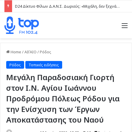
D24 Δίκτυο Φίλων Δ.Α.Ν.Σ. Δωριεύς: «Μιχάλη, δεν ξεχνάμε – Η βία δεν είναι μαγκιά»
M
Home
/
ΑΙΓΑΙΟ
/
Ρόδος
Ρόδος
Τοπικές ειδήσεις
Μεγάλη Παραδοσιακή Γιορτή
στον Ι.Ν. Αγίου Ιωάννου
Προδρόμου Πόλεως Ρόδου για
την Ενίσχυση των Έργων
Αποκατάστασης του Ναού