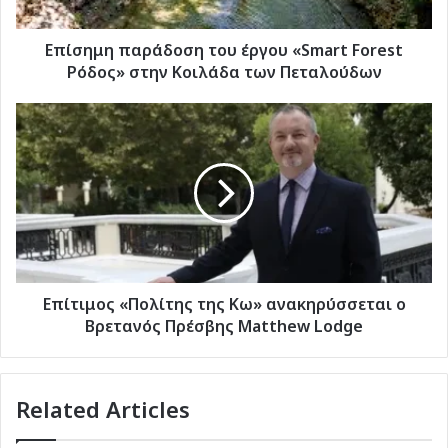
στην
Κοιλάδα
των
Επίσημη παράδοση του έργου «Smart Forest
Πεταλούδων
Ρόδος» στην Κοιλάδα των Πεταλούδων
Επίτιμος
«Πολίτης
της
Κω»
ανακηρύσσεται
ο
Βρετανός
Πρέσβης
Matthew
Lodge
Επίτιμος «Πολίτης της Κω» ανακηρύσσεται ο
Βρετανός Πρέσβης Matthew Lodge
Related Articles