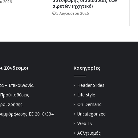
αυτόφωρης διαδικασίας των
υ 2026
αιρετών (ηχητικό)
5 Αυγούστου 2026
ι Σύνδεσμοι
Kατηγορίες
α – Επικοινωνία
Header Slides
 Προϋποθέσεις
Life style
Όροι Χρήσης
On Demand
συμμόρφωσης ΕΕ 2018/334
Uncategorized
Web Tv
Αθλητισμός