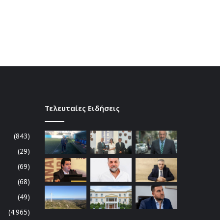
Τελευταίες Ειδήσεις
(843)
(29)
(69)
(68)
(49)
(4.965)