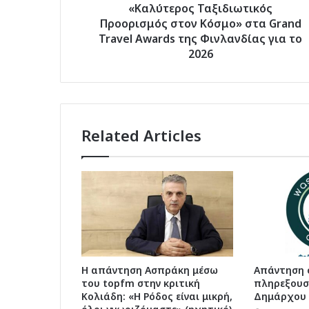
στα
«Καλύτερος Ταξιδιωτικός
Grand
Προορισμός στον Κόσμο» στα Grand
Travel
Travel Awards της Φινλανδίας για το
Awards
2026
της
Φινλανδίας
για
το
2026
Related Articles
Η απάντηση Ασπράκη μέσω
Απάντηση 
του topfm στην κριτική
πληρεξουσ
Κολιάδη: «Η Ρόδος είναι μικρή,
Δημάρχου