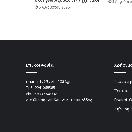
όλοι γνωριζόμαστε» (ηχητικό)
5 Αυγούστο
6 Αυγούστου 2026
Επικοινωνία
Χρήσιμο
Email:
info@topfm1024.gr
Ταυτότητ
Τηλ:
2241068585
Όροι και
Viber:
6937348348
Γενικοί 
Διεύθυνση : Λίνδου 212, 85100,Ρόδος
Δήλωση 