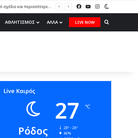
Facebook
YouTube
Instagram
Switch skin
Η. Καραβόλιας στον topfm: «Το ερασιτεχνικό ποδόσφαιρο χρειάζεται στρατηγικό σχέδιο και περισσότερες ευκαιρίες για τα δικά μας παιδιά» (ηχητικό)
Search for
ΑΘΛΗΤΙΣΜΟΣ
ΑΛΛΑ
LIVE NOW
Live Καιρός
27
℃
Ρόδος
28º - 26º
46%