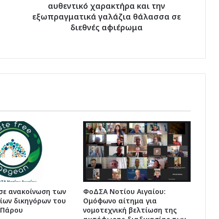
εξωπραγματικά
αυθεντικό χαρακτήρα και την
γαλάζια
εξωπραγματικά γαλάζια θάλασσα σε
θάλασσα
διεθνές αφιέρωμα
σε
διεθνές
αφιέρωμα
σε ανακοίνωση των
ΦοΔΣΑ Νοτίου Αιγαίου:
ίων δικηγόρων του
Ομόφωνο αίτημα για
 Πάρου
νομοτεχνική βελτίωση της