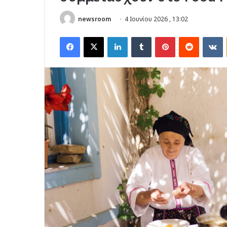
newsroom
4 Ιουνίου 2026 , 13:02
Facebook
X
LinkedIn
Tumblr
Pinterest
Reddit
V