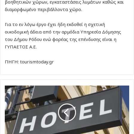
βοηθητικών χώρων, εγκαταστάσεις λυμάτων καθώς και
διαμορφωμένο περιβάλλοντα χώρο.
Για το εν λόγω έργο έχει ήδη εκδοθεί η σχετική
οικοδομική άδεια από την αρμόδια Υπηρεσία Δόμησης
του Δήμου Ρόδου ενώ φορέας της επένδυσης είναι η
ΓΥΠΑΕΤΟΣ Α.Ε.
ΠΗΓΗ: tourismtoday.gr
ΙΟΒΕ:
Με
ισχυρή
αισιοδοξία
αλλά
και
ακρίβεια
ξεκινά