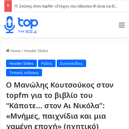
Π. Ζούνης στον topfm: «Στόχος του Ιάλυσου Β’ είναι να δίνει παιχνίδια και πραγματικές ευκαιρίες στα νέα παιδιά» (ηχητικό)
M
Home
/
Header Slides
Header Slides
Ρόδος
Συνεντεύξεις
Τοπικές ειδήσεις
Ο Μανώλης Κουτσούκος στον
topfm για το βιβλίο του
“Κάποτε… στον Αι Νικόλα”:
«Μνήμες, παιχνίδια και μια
χαμένη εποχή» (ηχητικό)