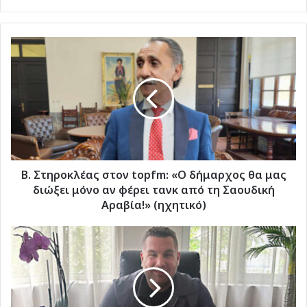
Β.
Στηροκλέας
στον
topfm:
«Ο
δήμαρχος
θα
μας
διώξει
μόνο
Β. Στηροκλέας στον topfm: «Ο δήμαρχος θα μας
αν
διώξει μόνο αν φέρει τανκ από τη Σαουδική
φέρει
Αραβία!» (ηχητικό)
τανκ
από
Τ.
τη
Καμπούρης
Σαουδική
στον
Αραβία!»
topfm:
(ηχητικό)
«Νέα
στοιχεία,