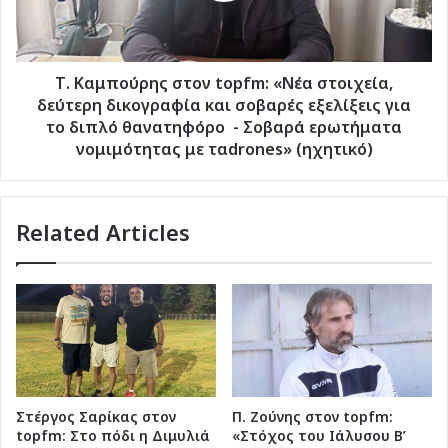
δεύτερη
δικογραφία
και
σοβαρές
Τ. Καμπούρης στον topfm: «Νέα στοιχεία,
εξελίξεις
δεύτερη δικογραφία και σοβαρές εξελίξεις για
για
το διπλό θανατηφόρο - Σοβαρά ερωτήματα
το
νομιμότητας με ταdrones» (ηχητικό)
διπλό
θανατηφόρο
-
Related Articles
Σοβαρά
ερωτήματα
νομιμότητας
με
ταdrones»
(ηχητικό)
Στέργος Σαρίκας στον
Π. Ζούνης στον topfm:
topfm: Στο πόδι η Διμυλιά
«Στόχος του Ιάλυσου Β’