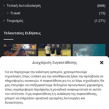
Τοπική Αυτοδιοίκηση
(668)
Travel
(15)
Τουρισμός
(1.271)
Τελευταίες Ειδήσεις
Διαχείριση Συγκατάθεσης
Για να παρέχουμε την καλύτερη εμπειρία, χρησιμοποιούμε
τεχνολογίες όπως cookies για την αποθήκευση ή/και την πρόσβαση σε
πληροφορίες συσκευών. Η συγκατάθεση για τις εν λόγω τεχνολογίες θα
μας επιτρέψει να επεξεργαστούμε δεδομένα προσωπικού χαρακτήρα,
όπως συμπεριφορά περιήγησης ή μοναδικά αναγνωριστικά σε αυτόν
τον ιστότοπο. Η μη συγκατάθεση ή η ανάκληση της συγκατάθεσης,
μπορεί να επηρεάσει αρνητικά ορισμένες λειτουργίες και
δυνατότητες.