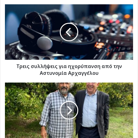
Τρεις
συλλήψεις
για
ηχορύπανση
από
την
Αστυνομία
Αρχαγγέλου
Τρεις συλλήψεις για ηχορύπανση από την
Αστυνομία Αρχαγγέλου
Συλλυπητήριο
μήνυμα
του
Κοσμήτορα
της
Βουλής
και
Βουλευτή
Δωδεκανήσου