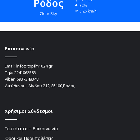
Ρόδος
82%
6.26 km/h
Clear Sky
Επικοινωνία
Email:
info@topfm1024.gr
Τηλ:
2241068585
Viber:
6937348348
Διεύθυνση : Λίνδου 212, 85100,Ρόδος
Χρήσιμοι Σύνδεσμοι
Ταυτότητα – Επικοινωνία
Όροι και Προϋποθέσεις