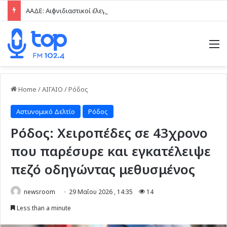
ΑΑΔΕ: Αιφνιδιαστικοί έλεγχοι χωρίς τοπικές… γνωριμίες
M
Home
/
ΑΙΓΑΙΟ
/
Ρόδος
Αστυνομικό Δελτίο
Ρόδος
Ρόδος: Χειροπέδες σε 43χρονο
που παρέσυρε και εγκατέλειψε
πεζό οδηγώντας μεθυσμένος
newsroom
29 Μαΐου 2026 , 14:35
14
Less than a minute