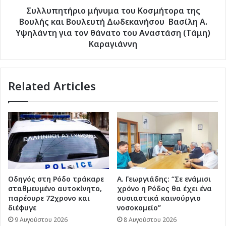
Βασίλη
Συλλυπητήριο μήνυμα του Κοσμήτορα της
Α.
Βουλής και Βουλευτή Δωδεκανήσου Βασίλη Α.
Υψηλάντη
Υψηλάντη για τον θάνατο του Αναστάση (Τάμη)
για
Καραγιάννη
τον
θάνατο
του
Related Articles
Αναστάση
(Τάμη)
Καραγιάννη
Οδηγός στη Ρόδο τράκαρε
Α. Γεωργιάδης: “Σε ενάμισι
σταθμευμένο αυτοκίνητο,
χρόνο η Ρόδος θα έχει ένα
παρέσυρε 72χρονο και
ουσιαστικά καινούργιο
διέφυγε
νοσοκομείο”
9 Αυγούστου 2026
8 Αυγούστου 2026