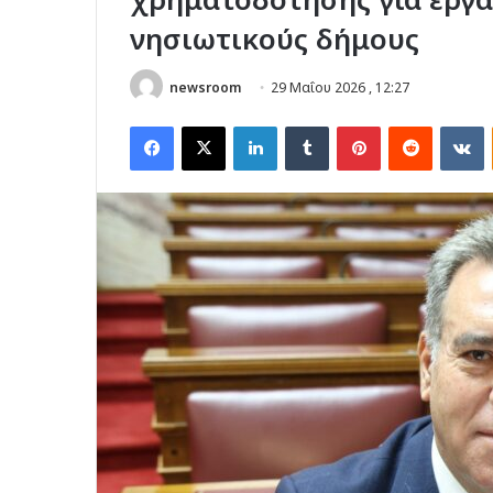
νησιωτικούς δήμους
newsroom
29 Μαΐου 2026 , 12:27
Facebook
X
LinkedIn
Tumblr
Pinterest
Reddit
V