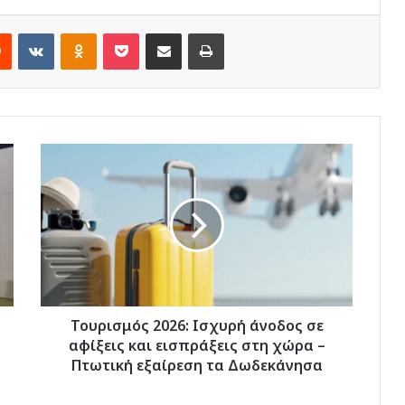
rest
Reddit
VKontakte
Odnoklassniki
Pocket
Share via Email
Print
Τουρισμός
2026:
Ισχυρή
άνοδος
σε
αφίξεις
και
εισπράξεις
στη
χώρα
Τουρισμός 2026: Ισχυρή άνοδος σε
–
αφίξεις και εισπράξεις στη χώρα –
Πτωτική
Πτωτική εξαίρεση τα Δωδεκάνησα
εξαίρεση
τα