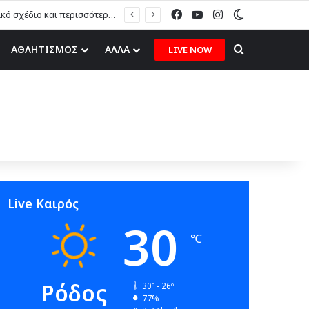
Facebook
YouTube
Instagram
Switch skin
Η. Καραβόλιας στον topfm: «Το ερασιτεχνικό ποδόσφαιρο χρειάζεται στρατηγικό σχέδιο και περισσότερες ευκαιρίες για τα δικά μας παιδιά» (ηχητικό)
Search for
ΑΘΛΗΤΙΣΜΟΣ
ΑΛΛΑ
LIVE NOW
Live Καιρός
30
℃
Ρόδος
30º - 26º
77%