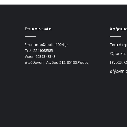
Επικοινωνία
Χρήσιμο
Email:
info@topfm1024.gr
Ταυτότητ
Τηλ:
2241068585
Όροι και
Viber:
6937348348
Γενικοί 
Διεύθυνση : Λίνδου 212, 85100,Ρόδος
Δήλωση 