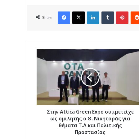
Facebook
X
LinkedIn
Tumblr
Pinte
Share
Στην
Attica
Green
Expo
συμμετείχε
ως
ομιλητής
ο
Θ.
Νικηταράς
Στην Attica Green Expo συμμετείχε
για
ως ομιλητής ο Θ. Νικηταράς για
θέματα
θέματα Τ.Α και Πολιτικής
Τ.Α
Προστασίας
και