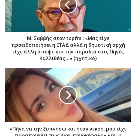
: «Μας
είχε
προειδοποιήσει
η
ΕΤΑΔ
αλλά
M. Σαββής στον topfm : «Μας είχε
η
προειδοποιήσει η ΕΤΑΔ αλλά η δημοτική αρχή
δημοτική
είχε άλλη άποψη για την παραλία στις Πηγές
αρχή
Καλλιθέας…» (ηχητικό)
είχε
άλλη
«Πήγα
άποψη
να
για
την
την
ξυπνήσω
παραλία
και
στις
ήταν
Πηγές
νεκρή,
Καλλιθέας…»
μου
(ηχητικό)
είχε
παραπονεθεί
«Πήγα να την ξυπνήσω και ήταν νεκρή, μου είχε
πως
παραπονεθεί πως έχει πονοκέφαλο» λέει η