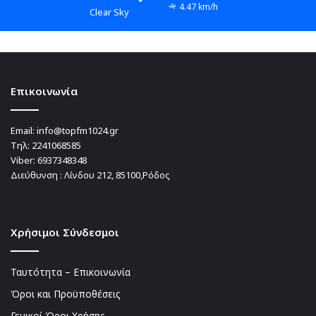
4.47 km/h
Clear Sky
Επικοινωνία
Email:
info@topfm1024.gr
Τηλ:
2241068585
Viber:
6937348348
Διεύθυνση : Λίνδου 212, 85100,Ρόδος
Χρήσιμοι Σύνδεσμοι
Ταυτότητα – Επικοινωνία
Όροι και Προϋποθέσεις
Γενικοί Όροι Χρήσης