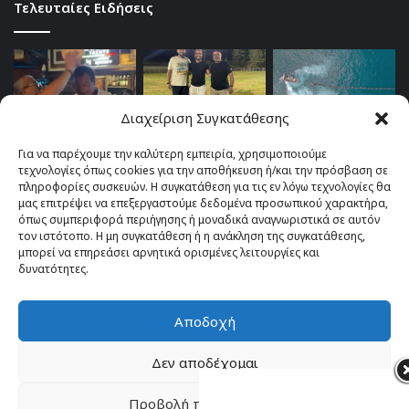
Τελευταίες Ειδήσεις
Διαχείριση Συγκατάθεσης
Για να παρέχουμε την καλύτερη εμπειρία, χρησιμοποιούμε
τεχνολογίες όπως cookies για την αποθήκευση ή/και την πρόσβαση σε
πληροφορίες συσκευών. Η συγκατάθεση για τις εν λόγω τεχνολογίες θα
μας επιτρέψει να επεξεργαστούμε δεδομένα προσωπικού χαρακτήρα,
όπως συμπεριφορά περιήγησης ή μοναδικά αναγνωριστικά σε αυτόν
τον ιστότοπο. Η μη συγκατάθεση ή η ανάκληση της συγκατάθεσης,
μπορεί να επηρεάσει αρνητικά ορισμένες λειτουργίες και
δυνατότητες.
Αποδοχή
© Copyright 2026, All Rights Reserved |
TOP fm 102.4
Δεν αποδέχομαι
Facebook
YouTube
Instagram
Προβολή προτιμήσεων