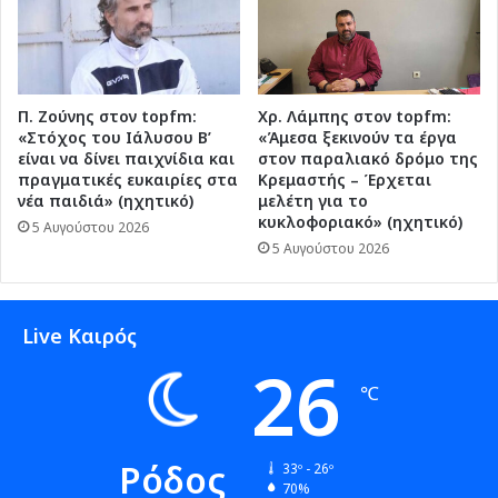
Π. Ζούνης στον topfm:
Χρ. Λάμπης στον topfm:
«Στόχος του Ιάλυσου Β’
«Άμεσα ξεκινούν τα έργα
είναι να δίνει παιχνίδια και
στον παραλιακό δρόμο της
πραγματικές ευκαιρίες στα
Κρεμαστής – Έρχεται
νέα παιδιά» (ηχητικό)
μελέτη για το
κυκλοφοριακό» (ηχητικό)
5 Αυγούστου 2026
5 Αυγούστου 2026
Live Καιρός
26
℃
Ρόδος
33º - 26º
70%