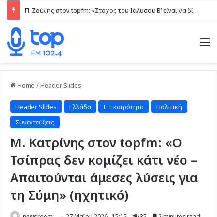
Π. Ζούνης στον topfm: «Στόχος του Ιάλυσου Β’ είναι να δίνει παιχνίδια και πραγματικές ευκαιρίες στα νέα παιδιά» (ηχητικό)
M
Home
/
Header Slides
Header Slides
Ελλάδα
Επικαιρότητα
Πολιτική
Συνεντεύξεις
Μ. Κατρίνης στον topfm: «Ο
Τσίπρας δεν κομίζει κάτι νέο –
Απαιτούνται άμεσες λύσεις για
τη Σύμη» (ηχητικό)
newsroom
27 Μαΐου 2026 , 15:15
35
2 minutes read