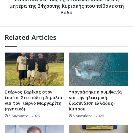
έχει
μητέρα της 24χρονης Κυριακής που πέθανε στη
πονοκέφαλο»
Ρόδο
λέει
η
μητέρα
Related Articles
της
24χρονης
Κυριακής
που
πέθανε
στη
Ρόδο
Στέργος Σαρίκας στον
Υπογράφηκε η συμφωνία
topfm: Στο πόδι η Διμυλιά
για την ηλεκτρική
για τον Γιώργο Μαργαρίτη
διασύνδεση Ελλάδας–
(ηχητικό)
Κύπρου
5 Αυγούστου 2026
5 Αυγούστου 2026