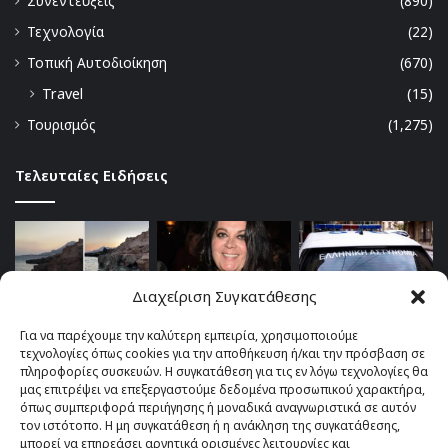
Συνεντεύξεις
(890)
Τεχνολογία
(22)
Τοπική Αυτοδιοίκηση
(670)
Travel
(15)
Τουρισμός
(1,275)
Τελευταίες Ειδήσεις
Διαχείριση Συγκατάθεσης
Για να παρέχουμε την καλύτερη εμπειρία, χρησιμοποιούμε
τεχνολογίες όπως cookies για την αποθήκευση ή/και την πρόσβαση σε
πληροφορίες συσκευών. Η συγκατάθεση για τις εν λόγω τεχνολογίες θα
μας επιτρέψει να επεξεργαστούμε δεδομένα προσωπικού χαρακτήρα,
όπως συμπεριφορά περιήγησης ή μοναδικά αναγνωριστικά σε αυτόν
τον ιστότοπο. Η μη συγκατάθεση ή η ανάκληση της συγκατάθεσης,
μπορεί να επηρεάσει αρνητικά ορισμένες λειτουργίες και