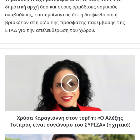
δημοτική αρχή όσο και στους αρμόδιους νομικούς
συμβούλους, επισημαίνοντας ότι η διαφωνία αυτή
βρισκόταν στη ρίζα της πρόσφατης παρέμβασης της
ΕΤΑΔ για την απελευθέρωση του χώρου.
Χρύσα
Καραγιάννη
στον
topfm:
«Ο
Αλέξης
Τσίπρας
είναι
συνώνυμο
του
Χρύσα Καραγιάννη στον topfm: «Ο Αλέξης
ΣΥΡΙΖΑ»
Τσίπρας είναι συνώνυμο του ΣΥΡΙΖΑ» (ηχητικό)
(ηχητικό)
Μ.