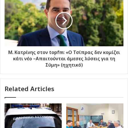
Κατρίνης
στον
topfm:
«Ο
Τσίπρας
δεν
κομίζει
κάτι
νέο
Μ. Κατρίνης στον topfm: «Ο Τσίπρας δεν κομίζει
–
κάτι νέο –Απαιτούνται άμεσες λύσεις για τη
Απαιτούνται
Σύμη» (ηχητικό)
άμεσες
λύσεις
για
Related Articles
τη
Σύμη»
(ηχητικό)