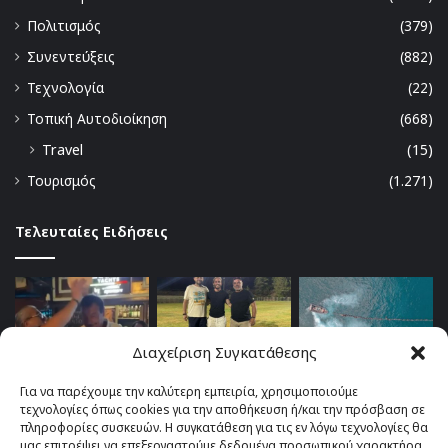
Πολιτισμός
(379)
Συνεντεύξεις
(882)
Τεχνολογία
(22)
Τοπική Αυτοδιοίκηση
(668)
Travel
(15)
Τουρισμός
(1.271)
Τελευταίες Ειδήσεις
Διαχείριση Συγκατάθεσης
Για να παρέχουμε την καλύτερη εμπειρία, χρησιμοποιούμε
τεχνολογίες όπως cookies για την αποθήκευση ή/και την πρόσβαση σε
πληροφορίες συσκευών. Η συγκατάθεση για τις εν λόγω τεχνολογίες θα
μας επιτρέψει να επεξεργαστούμε δεδομένα προσωπικού χαρακτήρα,