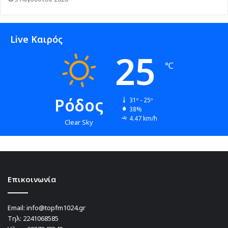
Live Καιρός
25
℃
Ρόδος
31º - 25º
38%
4.47 km/h
Clear Sky
Επικοινωνία
Email:
info@topfm1024.gr
Τηλ:
2241068585