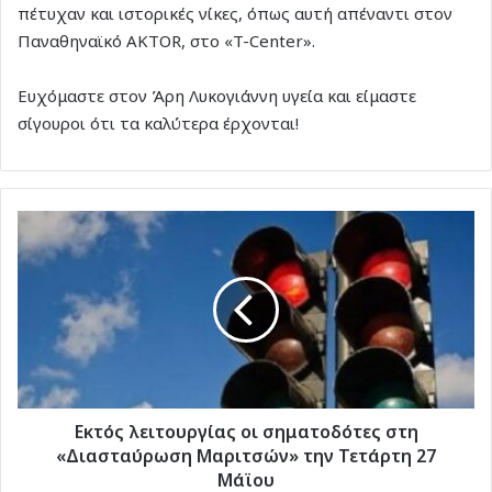
πέτυχαν και ιστορικές νίκες, όπως αυτή απέναντι στον
Παναθηναϊκό AKTOR, στο «T-Center».
Ευχόμαστε στον Άρη Λυκογιάννη υγεία και είμαστε
σίγουροι ότι τα καλύτερα έρχονται!
Εκτός
λειτουργίας
οι
σηματοδότες
στη
«Διασταύρωση
Μαριτσών»
την
Τετάρτη
27
Εκτός λειτουργίας οι σηματοδότες στη
Μάϊου
«Διασταύρωση Μαριτσών» την Τετάρτη 27
Μάϊου