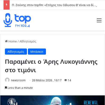
Π. Ζούνης στον topfm: «Στόχος του Ιάλυσου Β’ είναι να δίνει παιχνίδια και πραγματικές ευκαιρίες στα νέα παιδιά» (ηχητικό)
M
Home
/
Αθλητισμός
Αθλητισμός
Μπάσκετ
Παραμένει ο Άρης Λυκογιάννης
στο τιμόνι
newsroom
26 Μαΐου 2026 , 16:17
14
Less than a minute