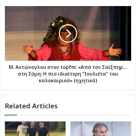
Μ.
Αντώνογλου
στον
topfm:
«Από
τον
Σαίξπηρ…
στη
Σύμη:
Η
Μ. Αντώνογλου στον topfm: «Από τον Σαίξπηρ…
πιο
στη Σύμη: Η πιο ιδιαίτερη “Ιουλιέτα” του
ιδιαίτερη
καλοκαιριού» (ηχητικό)
“Ιουλιέτα”
του
καλοκαιριού»
Related Articles
(ηχητικό)