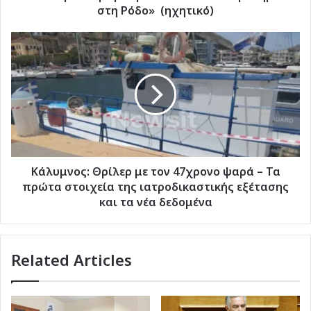
στη
στη Ρόδο» (ηχητικό)
Ρόδο»
(ηχητικό)
Κάλυμνος:
Θρίλερ
με
τον
47χρονο
ψαρά
–
Τα
πρώτα
στοιχεία
Κάλυμνος: Θρίλερ με τον 47χρονο ψαρά – Τα
της
πρώτα στοιχεία της ιατροδικαστικής εξέτασης
ιατροδικαστικής
και τα νέα δεδομένα
εξέτασης
και
τα
Related Articles
νέα
δεδομένα