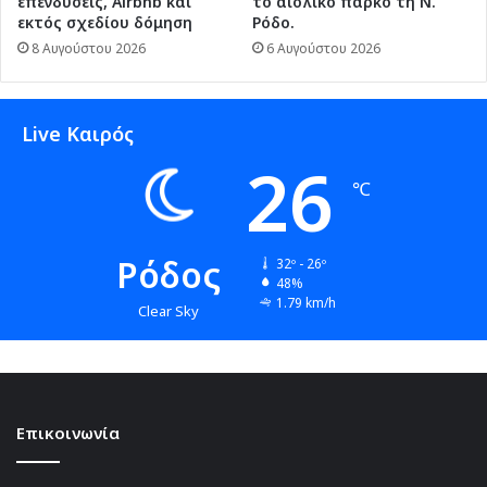
επενδύσεις, Airbnb και
το αιολικό πάρκο τη Ν.
εκτός σχεδίου δόμηση
Ρόδο.
8 Αυγούστου 2026
6 Αυγούστου 2026
Live Καιρός
26
℃
Ρόδος
32º - 26º
48%
1.79 km/h
Clear Sky
Επικοινωνία