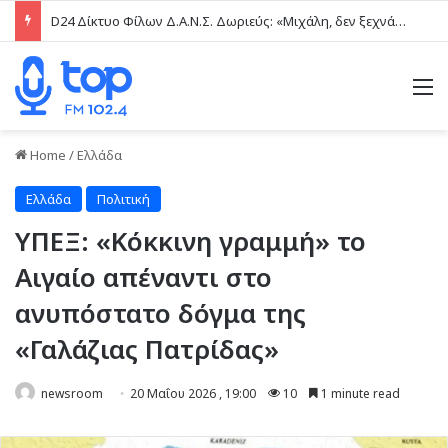
D24 Δίκτυο Φίλων Δ.Α.Ν.Σ. Δωριεύς: «Μιχάλη, δεν ξεχνάμε – Η βία δεν είναι μαγκιά»
M
Home
/
Ελλάδα
Ελλάδα
Πολιτική
ΥΠΕΞ: «Κόκκινη γραμμή» το
Αιγαίο απέναντι στο
ανυπόστατο δόγμα της
«Γαλάζιας Πατρίδας»
newsroom
20 Μαΐου 2026 , 19:00
10
1 minute read