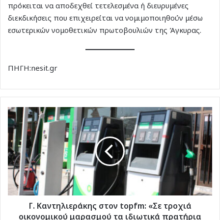
πρόκειται να αποδεχθεί τετελεσμένα ή διευρυμένες
διεκδικήσεις που επιχειρείται να νομιμοποιηθούν μέσω
εσωτερικών νομοθετικών πρωτοβουλιών της Άγκυρας.
ΠΗΓΗ:nesit.gr
Γ.
Καντηλιεράκης
στον
topfm:
«Σε
τροχιά
οικονομικού
μαρασμού
τα
ιδιωτικά
Γ. Καντηλιεράκης στον topfm: «Σε τροχιά
πρατήρια
οικονομικού μαρασμού τα ιδιωτικά πρατήρια