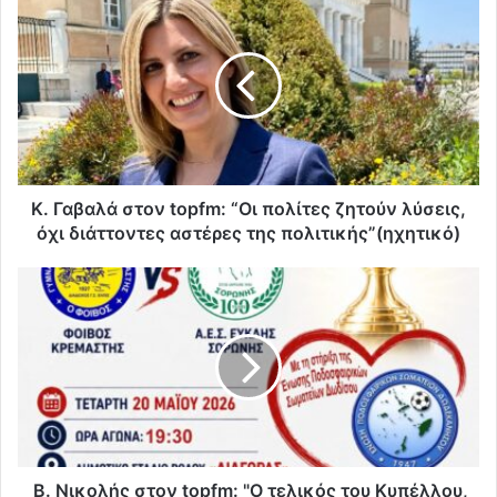
Γαβαλά
στον
topfm:
“Οι
πολίτες
ζητούν
λύσεις,
όχι
διάττοντες
Κ. Γαβαλά στον topfm: “Οι πολίτες ζητούν λύσεις,
αστέρες
όχι διάττοντες αστέρες της πολιτικής”(ηχητικό)
της
πολιτικής”(ηχητικό)
Β.
Νικολής
στον
topfm:
"Ο
τελικός
του
Κυπέλλου,
ως
ευκαιρία
Β. Νικολής στον topfm: "Ο τελικός του Κυπέλλου,