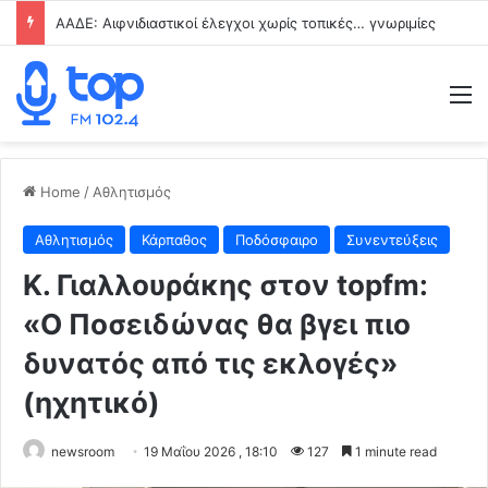
ΑΑΔΕ: Αιφνιδιαστικοί έλεγχοι χωρίς τοπικές… γνωριμίες
M
Home
/
Αθλητισμός
Αθλητισμός
Κάρπαθος
Ποδόσφαιρο
Συνεντεύξεις
Κ. Γιαλλουράκης στον topfm:
«Ο Ποσειδώνας θα βγει πιο
δυνατός από τις εκλογές»
(ηχητικό)
newsroom
19 Μαΐου 2026 , 18:10
127
1 minute read