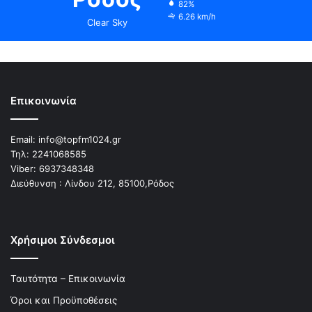
82%
6.26 km/h
Clear Sky
Επικοινωνία
Email:
info@topfm1024.gr
Τηλ:
2241068585
Viber:
6937348348
Διεύθυνση : Λίνδου 212, 85100,Ρόδος
Χρήσιμοι Σύνδεσμοι
Ταυτότητα – Επικοινωνία
Όροι και Προϋποθέσεις