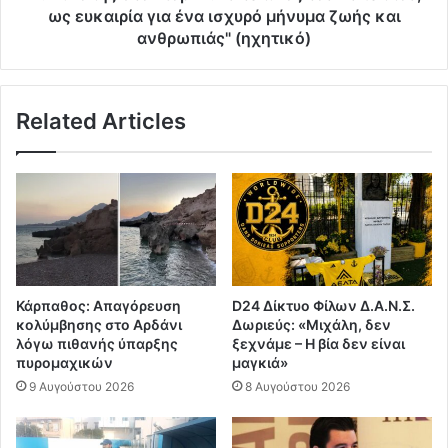
για
ως ευκαιρία για ένα ισχυρό μήνυμα ζωής και
ένα
ανθρωπιάς" (ηχητικό)
ισχυρό
μήνυμα
ζωής
Related Articles
και
ανθρωπιάς"
(ηχητικό)
Κάρπαθος: Απαγόρευση
D24 Δίκτυο Φίλων Δ.Α.Ν.Σ.
κολύμβησης στο Αρδάνι
Δωριεύς: «Μιχάλη, δεν
λόγω πιθανής ύπαρξης
ξεχνάμε – Η βία δεν είναι
πυρομαχικών
μαγκιά»
9 Αυγούστου 2026
8 Αυγούστου 2026