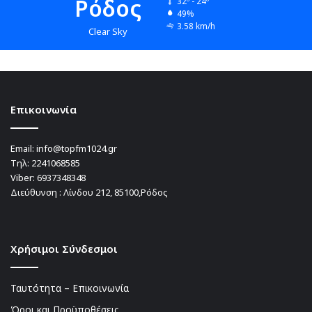
Ρόδος
32º - 24º
49%
3.58 km/h
Clear Sky
Επικοινωνία
Email:
info@topfm1024.gr
Τηλ:
2241068585
Viber:
6937348348
Διεύθυνση : Λίνδου 212, 85100,Ρόδος
Χρήσιμοι Σύνδεσμοι
Ταυτότητα – Επικοινωνία
Όροι και Προϋποθέσεις