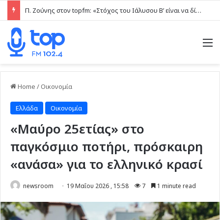
Π. Ζούνης στον topfm: «Στόχος του Ιάλυσου Β’ είναι να δίνει παιχνίδια και πραγματικές ευκαιρίες στα νέα παιδιά» (ηχητικό)
M
Home
/
Οικονομία
Ελλάδα
Οικονομία
«Μαύρο 25ετίας» στο
παγκόσμιο ποτήρι, πρόσκαιρη
«ανάσα» για το ελληνικό κρασί
newsroom
19 Μαΐου 2026 , 15:58
7
1 minute read