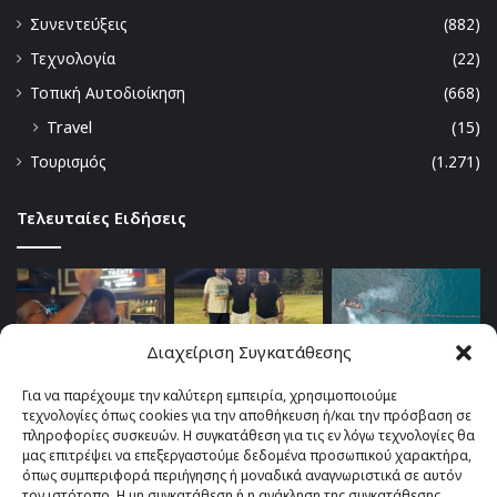
Συνεντεύξεις
(882)
Τεχνολογία
(22)
Τοπική Αυτοδιοίκηση
(668)
Travel
(15)
Τουρισμός
(1.271)
Τελευταίες Ειδήσεις
Διαχείριση Συγκατάθεσης
Για να παρέχουμε την καλύτερη εμπειρία, χρησιμοποιούμε
τεχνολογίες όπως cookies για την αποθήκευση ή/και την πρόσβαση σε
πληροφορίες συσκευών. Η συγκατάθεση για τις εν λόγω τεχνολογίες θα
μας επιτρέψει να επεξεργαστούμε δεδομένα προσωπικού χαρακτήρα,
όπως συμπεριφορά περιήγησης ή μοναδικά αναγνωριστικά σε αυτόν
τον ιστότοπο. Η μη συγκατάθεση ή η ανάκληση της συγκατάθεσης,