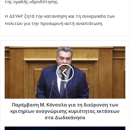
της ομαλής υδροδότησης.
Η ΔΕΥΑΡ ζητά την κατανόηση και τη συνεργασία των
πολιτών για την προσωρινή αυτή αναστάτωση.
Παρέμβαση
Μ.
Κόνσολα
για
τη
διεύρυνση
των
κριτηρίων
αναγνώρισης
κυριότητας
Παρέμβαση Μ. Κόνσολα για τη διεύρυνση των
εκτάσεων
κριτηρίων αναγνώρισης κυριότητας εκτάσεων
στα
στα Δωδεκάνησα
Δωδεκάνησα
Poll