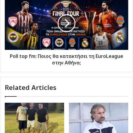
top
fm:
Ποιος
θα
κατακτήσει
τη
EuroLeague
στην
Αθήνα;
Poll top fm: Ποιος θα κατακτήσει τη EuroLeague
στην Αθήνα;
Related Articles