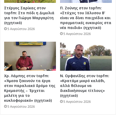
Στέργος Σαρίκας στον
Π. Ζούνης στον topfm:
topfm: Στο πόδι η Διμυλιά
«Στόχος του Ιάλυσου Β’
για τον Γιώργο Μαργαρίτη
είναι να δίνει παιχνίδια και
(ηχητικό)
πραγματικές ευκαιρίες στα
νέα παιδιά» (ηχητικό)
5 Αυγούστου 2026
5 Αυγούστου 2026
Χρ. Λάμπης στον topfm:
Ν. Ορφανίδης στον topfm:
«Άμεσα ξεκινούν τα έργα
«Κρατάμε μικρό καλάθι,
στον παραλιακό δρόμο της
αλλά θέλουμε να
Κρεμαστής – Έρχεται
διεκδικήσουμε τίτλους»
μελέτη για το
(ηχητικό)
κυκλοφοριακό» (ηχητικό)
5 Αυγούστου 2026
5 Αυγούστου 2026