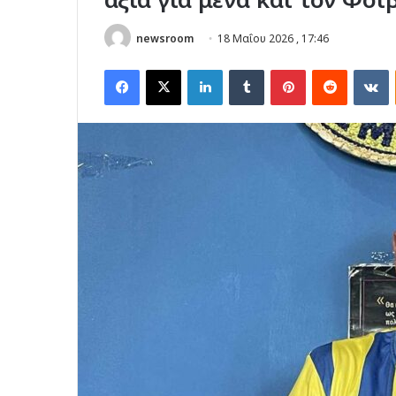
newsroom
18 Μαΐου 2026 , 17:46
Facebook
X
LinkedIn
Tumblr
Pinterest
Reddit
V