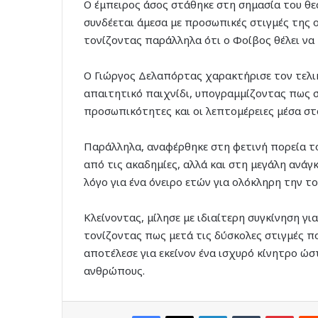
Ο έμπειρος άσος στάθηκε στη σημασία του θε
συνδέεται άμεσα με προσωπικές στιγμές της ο
τονίζοντας παράλληλα ότι ο Φοίβος θέλει να
Ο Γιώργος Δελαπόρτας χαρακτήρισε τον τελικ
απαιτητικό παιχνίδι, υπογραμμίζοντας πως στ
προσωπικότητες και οι λεπτομέρειες μέσα στ
Παράλληλα, αναφέρθηκε στη φετινή πορεία τ
από τις ακαδημίες, αλλά και στη μεγάλη ανά
λόγο για ένα όνειρο ετών για ολόκληρη την το
Κλείνοντας, μίλησε με ιδιαίτερη συγκίνηση γι
τονίζοντας πως μετά τις δύσκολες στιγμές π
αποτέλεσε για εκείνον ένα ισχυρό κίνητρο ώσ
ανθρώπους.
Facebook
X
LinkedIn
Tumblr
Pinte