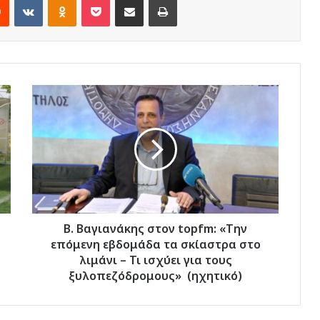
Β.
Βαγιανάκης
στον
topfm:
«Την
επόμενη
εβδομάδα
τα
σκίαστρα
στο
Β. Βαγιανάκης στον topfm: «Την
λιμάνι
επόμενη εβδομάδα τα σκίαστρα στο
–
λιμάνι – Τι ισχύει για τους
Τι
ξυλοπεζόδρομους» (ηχητικό)
ισχύει
για
τους