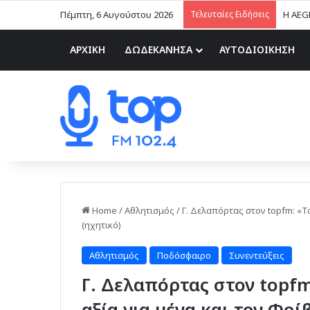
Πέμπτη, 6 Αυγούστου 2026
Τελευταίες Ειδήσεις
Η AEG
ΑΡΧΙΚΗ
ΔΩΔΕΚΑΝΗΣΑ
ΑΥΤΟΔΙΟΙΚΗΣΗ
Home
/
Αθλητισμός
/
Γ. Δελαπόρτας στον topfm: «Τ
(ηχητικό)
Αθλητισμός
Ποδόσφαιρο
Συνεντεύξεις
Γ. Δελαπόρτας στον topfm
αξία για μένα και τον Φοί