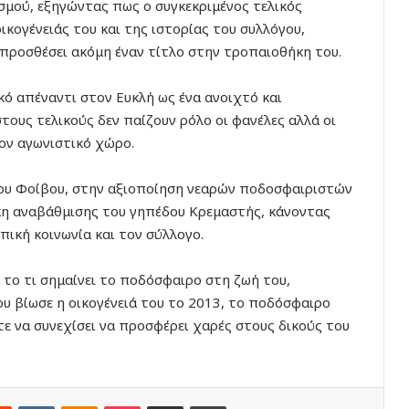
σμού, εξηγώντας πως ο συγκεκριμένος τελικός
ικογένειάς του και της ιστορίας του συλλόγου,
 προσθέσει ακόμη έναν τίτλο στην τροπαιοθήκη του.
ό απέναντι στον Ευκλή ως ένα ανοιχτό και
ους τελικούς δεν παίζουν ρόλο οι φανέλες αλλά οι
ον αγωνιστικό χώρο.
ου Φοίβου, στην αξιοποίηση νεαρών ποδοσφαιριστών
γκη αναβάθμισης του γηπέδου Κρεμαστής, κάνοντας
πική κοινωνία και τον σύλλογο.
α το τι σημαίνει το ποδόσφαιρο στη ζωή του,
ου βίωσε η οικογένειά του το 2013, το ποδόσφαιρο
τε να συνεχίσει να προσφέρει χαρές στους δικούς του
rest
Reddit
VKontakte
Odnoklassniki
Pocket
Share via Email
Print