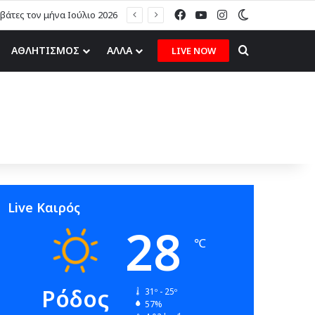
Facebook
YouTube
Instagram
Switch skin
άτες τον μήνα Ιούλιο 2026
Search for
ΑΘΛΗΤΙΣΜΟΣ
ΑΛΛΑ
LIVE NOW
Live Καιρός
28
℃
Ρόδος
31º - 25º
57%