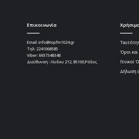
Επικοινωνία
Χρήσιμο
Email:
info@topfm1024.gr
Ταυτότητ
Τηλ:
2241068585
Όροι και
Viber:
6937348348
Γενικοί 
Διεύθυνση : Λίνδου 212, 85100,Ρόδος
Δήλωση 