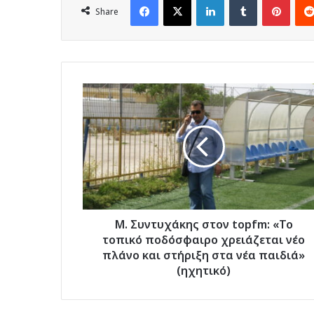
Share
Μ.
Συντυχάκης
στον
topfm:
«Το
τοπικό
ποδόσφαιρο
χρειάζεται
νέο
πλάνο
Μ. Συντυχάκης στον topfm: «Το
και
τοπικό ποδόσφαιρο χρειάζεται νέο
στήριξη
πλάνο και στήριξη στα νέα παιδιά»
στα
(ηχητικό)
νέα
παιδιά»
(ηχητικό)