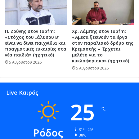
Π. Ζούνης στον topfm:
Χρ. Λάμπης στον topfm:
«Στόχος του Ιάλυσου Β’
«Άμεσα ξεκινούν τα έργα
είναι να δίνει παιχνίδια και
στον παραλιακό δρόμο της
πραγματικές ευκαιρίες στα
Κρεμαστής – Έρχεται
νέα παιδιά» (ηχητικό)
μελέτη για το
κυκλοφοριακό» (ηχητικό)
5 Αυγούστου 2026
5 Αυγούστου 2026
Live Καιρός
25
℃
Ρόδος
31º - 25º
38%