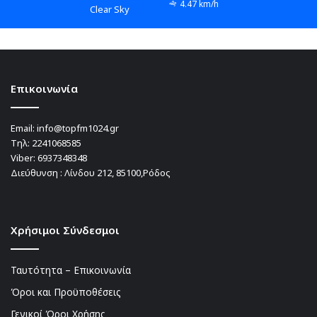
4.47 km/h
Clear Sky
Επικοινωνία
Email:
info@topfm1024.gr
Τηλ:
2241068585
Viber:
6937348348
Διεύθυνση : Λίνδου 212, 85100,Ρόδος
Χρήσιμοι Σύνδεσμοι
Ταυτότητα – Επικοινωνία
Όροι και Προϋποθέσεις
Γενικοί Όροι Χρήσης