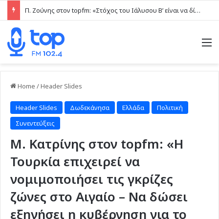
Π. Ζούνης στον topfm: «Στόχος του Ιάλυσου Β’ είναι να δίνει παιχνίδια και πραγματικές ευκαιρίες στα νέα παιδιά» (ηχητικό)
M
Home
/
Header Slides
Header Slides
Δωδεκάνησα
Ελλάδα
Πολιτική
Συνεντεύξεις
Μ. Κατρίνης στον topfm: «Η
Τουρκία επιχειρεί να
νομιμοποιήσει τις γκρίζες
ζώνες στο Αιγαίο – Να δώσει
εξηγήσει η κυβέρνηση για το