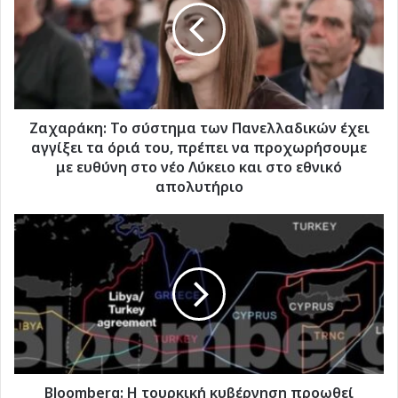
των
Πανελλαδικών
έχει
αγγίξει
τα
όριά
του,
Ζαχαράκη: Το σύστημα των Πανελλαδικών έχει
πρέπει
αγγίξει τα όριά του, πρέπει να προχωρήσουμε
να
με ευθύνη στο νέο Λύκειο και στο εθνικό
προχωρήσουμε
απολυτήριο
με
ευθύνη
Bloomberg:
στο
Η
νέο
τουρκική
Λύκειο
κυβέρνηση
και
προωθεί
στο
νομοσχέδιο
εθνικό
για
απολυτήριο
να
μπορεί
ο
Bloomberg: Η τουρκική κυβέρνηση προωθεί