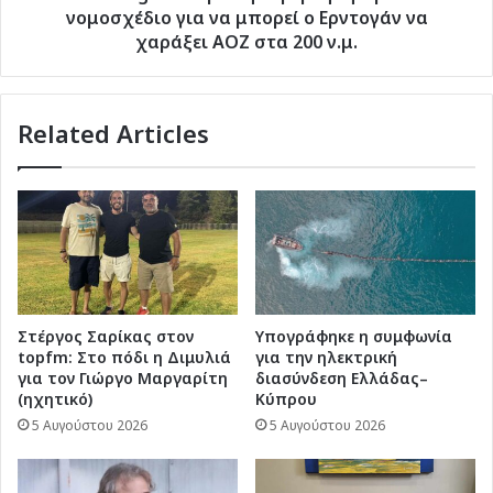
Ερντογάν
νομοσχέδιο για να μπορεί ο Ερντογάν να
να
χαράξει ΑΟΖ στα 200 ν.μ.
χαράξει
ΑΟΖ
στα
Related Articles
200
ν.μ.
Στέργος Σαρίκας στον
Υπογράφηκε η συμφωνία
topfm: Στο πόδι η Διμυλιά
για την ηλεκτρική
για τον Γιώργο Μαργαρίτη
διασύνδεση Ελλάδας–
(ηχητικό)
Κύπρου
5 Αυγούστου 2026
5 Αυγούστου 2026