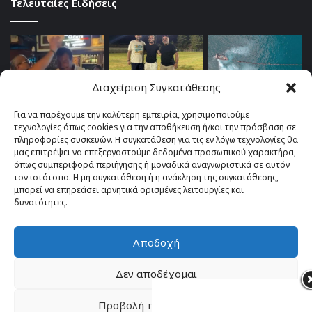
Τελευταίες Ειδήσεις
Διαχείριση Συγκατάθεσης
Για να παρέχουμε την καλύτερη εμπειρία, χρησιμοποιούμε
τεχνολογίες όπως cookies για την αποθήκευση ή/και την πρόσβαση σε
πληροφορίες συσκευών. Η συγκατάθεση για τις εν λόγω τεχνολογίες θα
μας επιτρέψει να επεξεργαστούμε δεδομένα προσωπικού χαρακτήρα,
όπως συμπεριφορά περιήγησης ή μοναδικά αναγνωριστικά σε αυτόν
τον ιστότοπο. Η μη συγκατάθεση ή η ανάκληση της συγκατάθεσης,
μπορεί να επηρεάσει αρνητικά ορισμένες λειτουργίες και
δυνατότητες.
Αποδοχή
© Copyright 2026, All Rights Reserved |
TOP fm 102.4
Δεν αποδέχομαι
Facebook
YouTube
Instagram
Προβολή προτιμήσεων