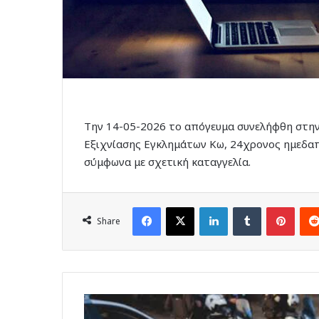
Την 14-05-2026 το απόγευμα συνελήφθη στην
Εξιχνίασης Εγκλημάτων Κω, 24χρονος ημεδαπ
σύμφωνα με σχετική καταγγελία.
Facebook
X
LinkedIn
Tumblr
Pinte
Share
Δύο
ανήλικοι