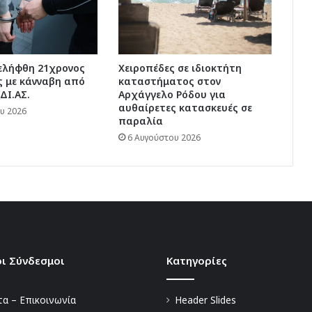
νελήφθη 21χρονος
Χειροπέδες σε ιδιοκτήτη
 με κάνναβη από
καταστήματος στον
ΔΙ.ΑΣ.
Αρχάγγελο Ρόδου για
αυθαίρετες κατασκευές σε
υ 2026
παραλία
6 Αυγούστου 2026
ι Σύνδεσμοι
Kατηγορίες
α – Επικοινωνία
Header Slides