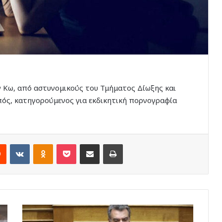
 Κω, από αστυνομικούς του Τμήματος Δίωξης και
ός, κατηγορούμενος για εκδικητική πορνογραφία
rest
Reddit
VKontakte
Odnoklassniki
Pocket
Share via Email
Print
Παρέμβαση
Μ.