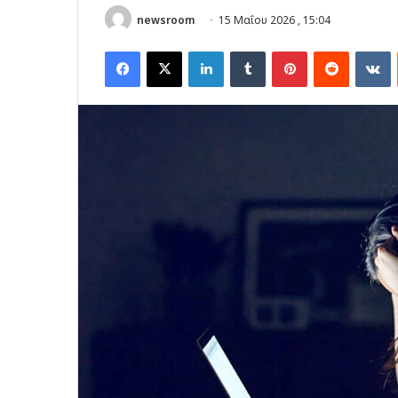
newsroom
15 Μαΐου 2026 , 15:04
Facebook
X
LinkedIn
Tumblr
Pinterest
Reddit
V