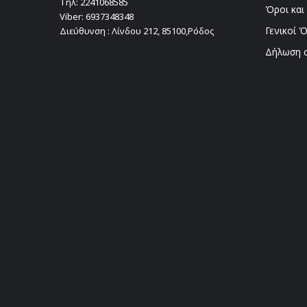
Τηλ:
2241068585
Όροι και
Viber:
6937348348
Γενικοί 
Διεύθυνση : Λίνδου 212, 85100,Ρόδος
Δήλωση 