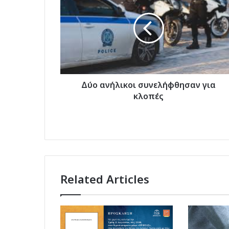
συνελήφθησαν
για
κλοπές
Δύο ανήλικοι συνελήφθησαν για
κλοπές
Related Articles