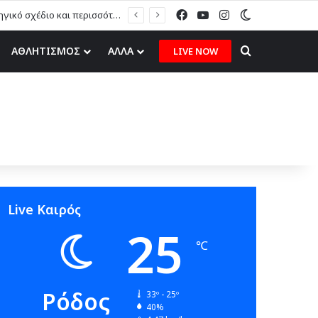
Facebook
YouTube
Instagram
Switch skin
Η. Καραβόλιας στον topfm: «Το ερασιτεχνικό ποδόσφαιρο χρειάζεται στρατηγικό σχέδιο και περισσότερες ευκαιρίες για τα δικά μας παιδιά» (ηχητικό)
Search for
ΑΘΛΗΤΙΣΜΟΣ
ΑΛΛΑ
LIVE NOW
Live Καιρός
25
℃
Ρόδος
33º - 25º
40%