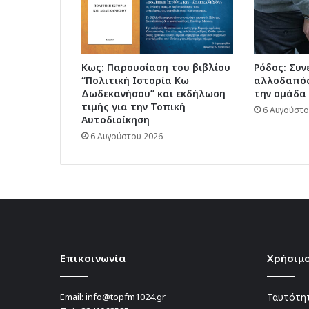
Κως: Παρουσίαση του βιβλίου
Ρόδος: Συ
“Πολιτική Ιστορία Κω
αλλοδαπός
Δωδεκανήσου” και εκδήλωση
την ομάδα 
τιμής για την Τοπική
6 Αυγούστο
Αυτοδιοίκηση
6 Αυγούστου 2026
Επικοινωνία
Χρήσιμο
Email:
info@topfm1024.gr
Ταυτότητ