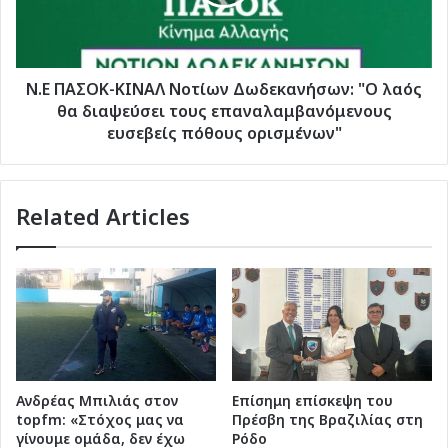
"Ο
λαός
θα
διαψεύσει
τους
Ν.Ε ΠΑΣΟΚ-ΚΙΝΑΛ Νοτίων Δωδεκανήσων: "Ο λαός
επαναλαμβανόμενους
θα διαψεύσει τους επαναλαμβανόμενους
ευσεβείς
ευσεβείς πόθους ορισμένων"
πόθους
ορισμένων"
Related Articles
Ανδρέας Μπιλιάς στον
Επίσημη επίσκεψη του
topfm: «Στόχος μας να
Πρέσβη της Βραζιλίας στη
γίνουμε ομάδα, δεν έχω
Ρόδο