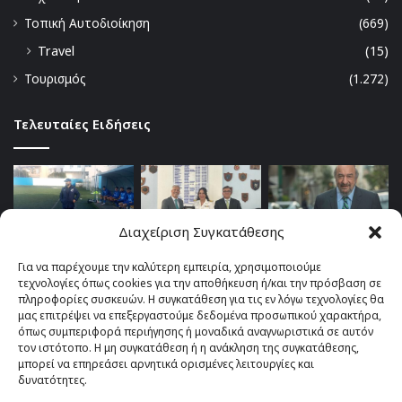
Τοπική Αυτοδιοίκηση
(669)
Travel
(15)
Τουρισμός
(1.272)
Τελευταίες Ειδήσεις
Διαχείριση Συγκατάθεσης
Για να παρέχουμε την καλύτερη εμπειρία, χρησιμοποιούμε
τεχνολογίες όπως cookies για την αποθήκευση ή/και την πρόσβαση σε
πληροφορίες συσκευών. Η συγκατάθεση για τις εν λόγω τεχνολογίες θα
μας επιτρέψει να επεξεργαστούμε δεδομένα προσωπικού χαρακτήρα,
όπως συμπεριφορά περιήγησης ή μοναδικά αναγνωριστικά σε αυτόν
τον ιστότοπο. Η μη συγκατάθεση ή η ανάκληση της συγκατάθεσης,
μπορεί να επηρεάσει αρνητικά ορισμένες λειτουργίες και
δυνατότητες.