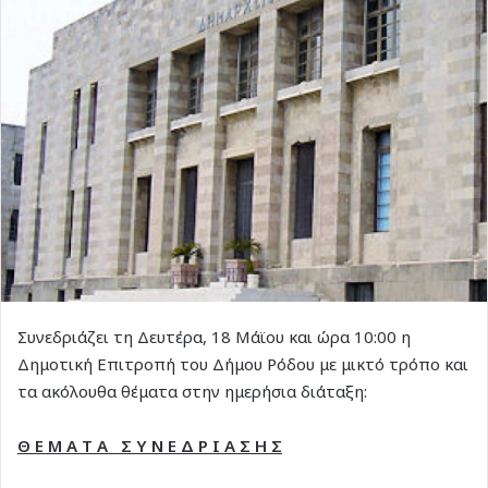
Συνεδριάζει τη Δευτέρα, 18 Μάϊου και ώρα 10:00 η
Δημοτική Επιτροπή του Δήμου Ρόδου με μικτό τρόπο και
τα ακόλουθα θέματα στην ημερήσια διάταξη:
Θ Ε Μ Α Τ Α Σ Υ Ν Ε Δ Ρ Ι Α Σ Η Σ