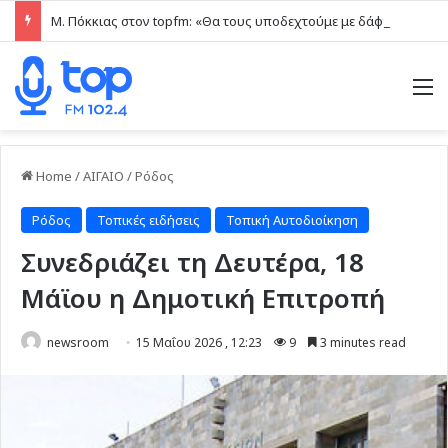
Μ. Πόκκιας στον topfm: «Θα τους υποδεχτούμε με δάφνες και πικροδάφνες» –Η ειρωνική “υποδοχή” στον υβριδικό σταθμό (ηχητικό)
M
Home
/
ΑΙΓΑΙΟ
/
Ρόδος
Ρόδος
Τοπικές ειδήσεις
Τοπική Αυτοδιοίκηση
Συνεδριάζει τη Δευτέρα, 18
Μάϊου η Δημοτική Επιτροπή
newsroom
15 Μαΐου 2026 , 12:23
9
3 minutes read