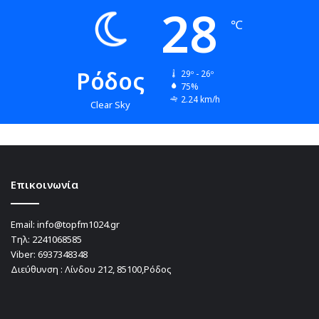
28
℃
Ρόδος
29º - 26º
75%
2.24 km/h
Clear Sky
Επικοινωνία
Email:
info@topfm1024.gr
Τηλ:
2241068585
Viber:
6937348348
Διεύθυνση : Λίνδου 212, 85100,Ρόδος