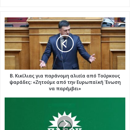
Β.
Κικίλιας
για
παράνομη
αλιεία
από
Τούρκους
ψαράδες:
«Ζητούμε
από
Β. Κικίλιας για παράνομη αλιεία από Τούρκους
την
ψαράδες: «Ζητούμε από την Ευρωπαϊκή Ένωση
Ευρωπαϊκή
να παρέμβει»
Ένωση
να
Ν.Ε
παρέμβει»
ΠΑΣΟΚ-
ΚΙΝΑΛ
Νοτίων
Δωδεκανήσων: