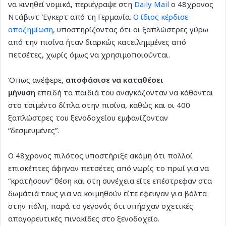
να κινηθεί νομικά, περιέγραψε στη
Daily Mail
ο 48χρονος
Ντάβιντ Έγκερτ από τη Γερμανία.
Ο ίδιος κέρδισε
αποζημίωση,
υποστηρίζοντας ότι οι ξαπλώστρες γύρω
από την πισίνα ήταν διαρκώς κατειλημμένες από
πετσέτες, χωρίς όμως να χρησιμοποιούνται.
Όπως ανέφερε,
αποφάσισε να καταθέσει
μήνυση
επειδή τα παιδιά του αναγκάζονταν να κάθονται
στο τσιμέντο δίπλα στην πισίνα, καθώς και οι 400
ξαπλώστρες του ξενοδοχείου εμφανίζονταν
“δεσμευμένες”.
Ο 48χρονος πιλότος υποστήριξε ακόμη ότι πολλοί
επισκέπτες άφηναν πετσέτες από νωρίς το πρωί για να
“κρατήσουν” θέση και στη συνέχεια είτε επέστρεφαν στα
δωμάτιά τους για να κοιμηθούν είτε έφευγαν για βόλτα
στην πόλη, παρά το γεγονός ότι υπήρχαν σχετικές
απαγορευτικές πινακίδες στο ξενοδοχείο.