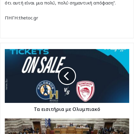
ότι αυτή είναι μια πολύ, πολύ σημαντική απόφαση”.
ΠΗΓΗ:thetoc.gr
Τα
εισιτήρια
με
Ολυμπιακό
Τα εισιτήρια με Ολυμπιακό
Στη
δημοσιότητα
τα