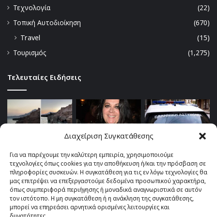
Τεχνολογία
(22)
Τοπική Αυτοδιοίκηση
(670)
Travel
(15)
Τουρισμός
(1,275)
Τελευταίες Ειδήσεις
Διαχείριση Συγκατάθεσης
Για να παρέχουμε την καλύτερη εμπειρία, χρησιμοποιούμε
τεχνολογίες όπως cookies για την αποθήκευση ή/και την πρόσβαση σε
πληροφορίες συσκευών. Η συγκατάθεση για τις εν λόγω τεχνολογίες θα
μας επιτρέψει να επεξεργαστούμε δεδομένα προσωπικού χαρακτήρα,
όπως συμπεριφορά περιήγησης ή μοναδικά αναγνωριστικά σε αυτόν
τον ιστότοπο. Η μη συγκατάθεση ή η ανάκληση της συγκατάθεσης,
μπορεί να επηρεάσει αρνητικά ορισμένες λειτουργίες και
δυνατότητες.