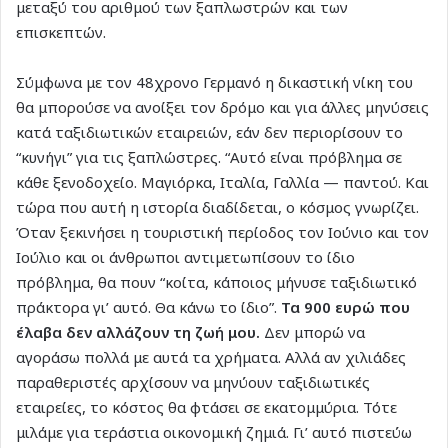
μεταξύ του αριθμού των ξαπλωστρών και των
επισκεπτών.
Σύμφωνα με τον 48χρονο Γερμανό η δικαστική νίκη του
θα μπορούσε να ανοίξει τον δρόμο και για άλλες μηνύσεις
κατά ταξιδιωτικών εταιρειών, εάν δεν περιορίσουν το
“κυνήγι” για τις ξαπλώστρες. “Αυτό είναι πρόβλημα σε
κάθε ξενοδοχείο. Μαγιόρκα, Ιταλία, Γαλλία — παντού. Και
τώρα που αυτή η ιστορία διαδίδεται, ο κόσμος γνωρίζει.
Όταν ξεκινήσει η τουριστική περίοδος τον Ιούνιο και τον
Ιούλιο και οι άνθρωποι αντιμετωπίσουν το ίδιο
πρόβλημα, θα πουν “κοίτα, κάποιος μήνυσε ταξιδιωτικό
πράκτορα γι’ αυτό. Θα κάνω το ίδιο”.
Τα 900 ευρώ που
έλαβα δεν αλλάζουν τη ζωή μου.
Δεν μπορώ να
αγοράσω πολλά με αυτά τα χρήματα. Αλλά αν χιλιάδες
παραθεριστές αρχίσουν να μηνύουν ταξιδιωτικές
εταιρείες, το κόστος θα φτάσει σε εκατομμύρια. Τότε
μιλάμε για τεράστια οικονομική ζημιά. Γι’ αυτό πιστεύω