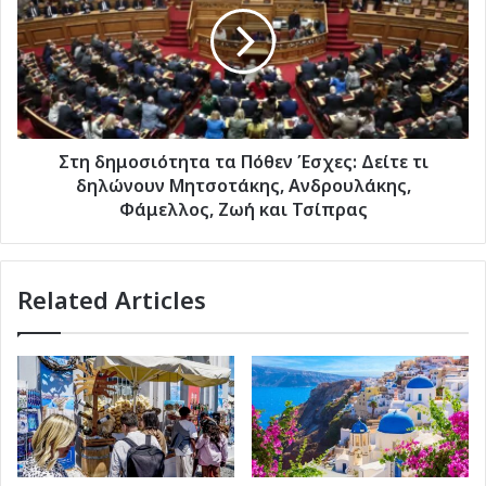
Πόθεν
Έσχες:
Δείτε
τι
δηλώνουν
Μητσοτάκης,
Ανδρουλάκης,
Στη δημοσιότητα τα Πόθεν Έσχες: Δείτε τι
Φάμελλος,
δηλώνουν Μητσοτάκης, Ανδρουλάκης,
Ζωή
Φάμελλος, Ζωή και Τσίπρας
και
Τσίπρας
Related Articles