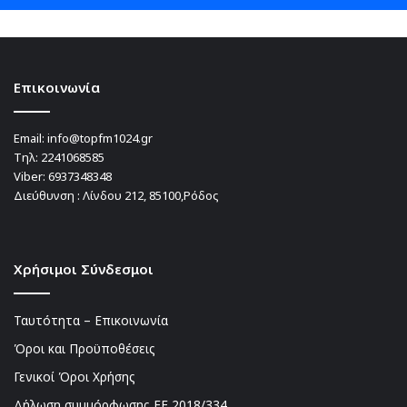
Επικοινωνία
Email:
info@topfm1024.gr
Τηλ:
2241068585
Viber:
6937348348
Διεύθυνση : Λίνδου 212, 85100,Ρόδος
Χρήσιμοι Σύνδεσμοι
Ταυτότητα – Επικοινωνία
Όροι και Προϋποθέσεις
Γενικοί Όροι Χρήσης
Δήλωση συμμόρφωσης ΕΕ 2018/334