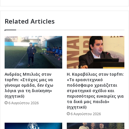
αποζημίωση
για
τις
Related Articles
ξαπλώστρες
στην
Κω
Ανδρέας Μπιλιάς στον
Η. Καραβόλιας στον topfm:
topfm: «Στόχος μας να
«Το ερασιτεχνικό
γίνουμε ομάδα, δεν έχω
ποδόσφαιρο χρειάζεται
λόγια για τη διοίκηση»
στρατηγικό σχέδιο και
(ηχητικό)
περισσότερες ευκαιρίες για
τα δικά μας παιδιά»
6 Αυγούστου 2026
(ηχητικό)
6 Αυγούστου 2026