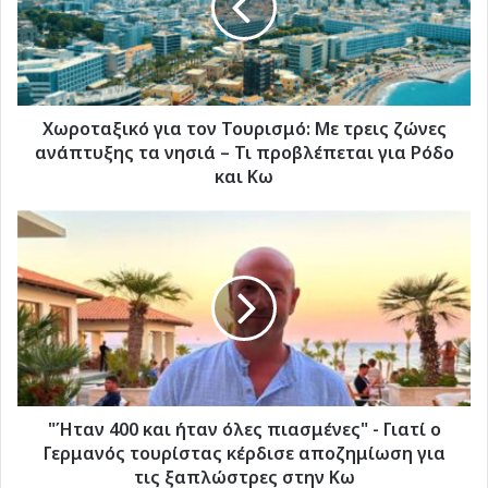
Με
τρεις
ζώνες
ανάπτυξης
τα
νησιά
Χωροταξικό για τον Τουρισμό: Με τρεις ζώνες
–
ανάπτυξης τα νησιά – Τι προβλέπεται για Ρόδο
Τι
και Κω
προβλέπεται
για
"Ήταν
Ρόδο
400
και
και
Κω
ήταν
όλες
πιασμένες"
-
Γιατί
ο
Γερμανός
"Ήταν 400 και ήταν όλες πιασμένες" - Γιατί ο
τουρίστας
Γερμανός τουρίστας κέρδισε αποζημίωση για
κέρδισε
τις ξαπλώστρες στην Κω