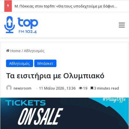
Μ. Πόκκιας στον topfm: «Θα τους υποδεχτούμε με δάφνες και πικροδάφνες» –Η ειρωνική “υποδοχή” στον υβριδικό σταθμό (ηχητικό)
M
Home
/
Αθλητισμός
Αθλητισμός
Μπάσκετ
Τα εισιτήρια με Ολυμπιακό
newsroom
11 Μαΐου 2026 , 13:36
19
3 minutes read