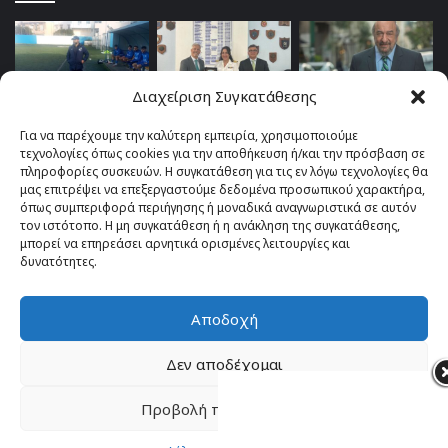
Διαχείριση Συγκατάθεσης
Για να παρέχουμε την καλύτερη εμπειρία, χρησιμοποιούμε
τεχνολογίες όπως cookies για την αποθήκευση ή/και την πρόσβαση σε
πληροφορίες συσκευών. Η συγκατάθεση για τις εν λόγω τεχνολογίες θα
μας επιτρέψει να επεξεργαστούμε δεδομένα προσωπικού χαρακτήρα,
όπως συμπεριφορά περιήγησης ή μοναδικά αναγνωριστικά σε αυτόν
τον ιστότοπο. Η μη συγκατάθεση ή η ανάκληση της συγκατάθεσης,
μπορεί να επηρεάσει αρνητικά ορισμένες λειτουργίες και
δυνατότητες.
Αποδοχή
© Copyright 2026, All Rights Reserved |
TOP fm 102.4
Δεν αποδέχομαι
Facebook
YouTube
Instagram
Προβολή προτιμήσεων