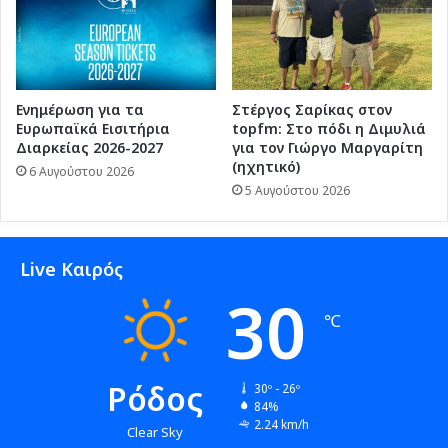
Ενημέρωση για τα
Στέργος Σαρίκας στον
Ευρωπαϊκά Εισιτήρια
topfm: Στο πόδι η Διμυλιά
Διαρκείας 2026-2027
για τον Γιώργο Μαργαρίτη
(ηχητικό)
6 Αυγούστου 2026
5 Αυγούστου 2026
Live Καιρός
30
℃
Ρόδος
30º - 26º
84%
2.24 km/h
Clear Sky