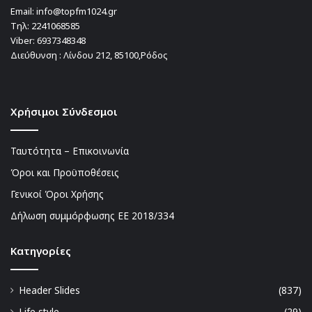
Email:
info@topfm1024.gr
Τηλ:
2241068585
Viber:
6937348348
Διεύθυνση : Λίνδου 212, 85100,Ρόδος
Χρήσιμοι Σύνδεσμοι
Ταυτότητα – Επικοινωνία
Όροι και Προϋποθέσεις
Γενικοί Όροι Χρήσης
Δήλωση συμμόρφωσης ΕΕ 2018/334
Kατηγορίες
Header Slides
(837)
Life style
(29)