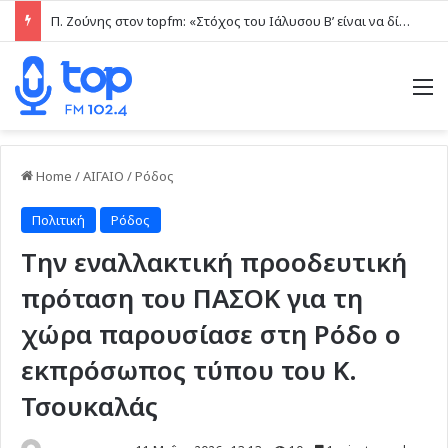
Π. Ζούνης στον topfm: «Στόχος του Ιάλυσου Β’ είναι να δίνει παιχνίδια και πραγματικές ευκαιρίες στα νέα παιδιά» (ηχητικό)
M
Home
/
ΑΙΓΑΙΟ
/
Ρόδος
Πολιτική
Ρόδος
Την εναλλακτική προοδευτική
πρόταση του ΠΑΣΟΚ για τη
χώρα παρουσίασε στη Ρόδο ο
εκπρόσωπος τύπου του Κ.
Τσουκαλάς