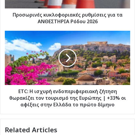
2026
Προσωρινές κυκλοφοριακές ρυθμίσεις για τα
ΑΝΘΕΣΤΗΡΙΑ Ρόδου 2026
ΕΤC:
Η
ισχυρή
ενδοπεριφερειακή
ζήτηση
θωρακίζει
τον
τουρισμό
της
Ευρώπης
ΕΤC: Η ισχυρή ενδοπεριφερειακή ζήτηση
|
θωρακίζει τον τουρισμό της Ευρώπης | +33% οι
+33%
αφίξεις στην Ελλάδα το πρώτο δίμηνο
οι
αφίξεις
στην
Related Articles
Ελλάδα
το