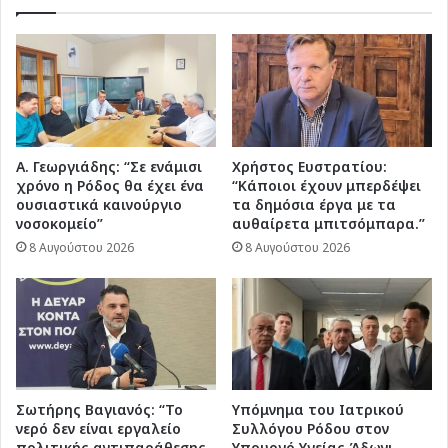
πρώτο
δίμηνο
Α. Γεωργιάδης: “Σε ενάμισι
Χρήστος Ευστρατίου:
χρόνο η Ρόδος θα έχει ένα
“Κάποιοι έχουν μπερδέψει
ουσιαστικά καινούργιο
τα δημόσια έργα με τα
νοσοκομείο”
αυθαίρετα μπιτσόμπαρα.”
8 Αυγούστου 2026
8 Αυγούστου 2026
Σωτήρης Βαγιανός: “Το
Υπόμνημα του Ιατρικού
νερό δεν είναι εργαλείο
Συλλόγου Ρόδου στον
πολιτικής αντιπαράθεσης.
Υπουργό Υγείας Άδωνι