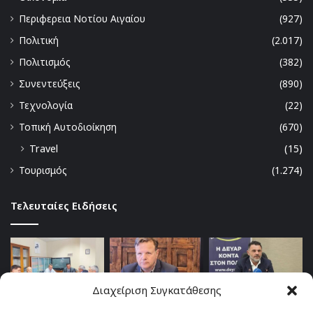
Περιφερεια Νοτίου Αιγαίου
(927)
Πολιτική
(2.017)
Πολιτισμός
(382)
Συνεντεύξεις
(890)
Τεχνολογία
(22)
Τοπική Αυτοδιοίκηση
(670)
Travel
(15)
Τουρισμός
(1.274)
Τελευταίες Ειδήσεις
Διαχείριση Συγκατάθεσης